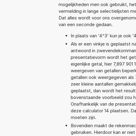
mogelijkheden men ook gebruikt, het
vermelding in lange selectielijsten 
Dat alles wordt voor ons overgenome
van een seconde gedaan.
In plaats van '4^3' kun je ook '
Als er een vinkje is geplaatst n
antwoord in zwevendekommanot
presentatievorm wordt het get
eigenlijke getal, hier 7,897 90
weergeven van getallen beperkt
getallen ook weergegeven als 
zeer kleine aantallen gemakkeli
geplaatst, dan wordt het resul
bovenstaande voorbeeld zou he
Onafhankelijk van de presentat
deze calculator 14 plaatsen. 
moeten zijn.
Bovendien maakt de rekenmachi
gebruiken. Hierdoor kan er nie