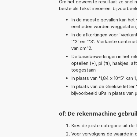
Om het gewenste resultaat zo snel m
beste als tekst invoeren, bijvoorbeel
In de meeste gevallen kan het 
eenheden worden weggelaten, 
In de afkortingen voor 'vierkan
'^2' en '^3'. Vierkante centim
van cm^2.
De basisbewerkingen in het reke
optellen (+), pi (π), haakjes, a
toegestaan
In plaats van '1,84 x 10^5' kan
In plaats van de Griekse letter
bijvoorbeeld uPa in plaats van 
of: De rekenmachine gebrui
Kies de juiste categorie uit de k
Voer vervolgens de waarde in d