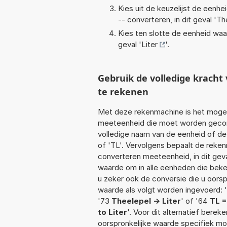
Kies uit de keuzelijst de eenh
-- converteren, in dit geval '
Th
Kies ten slotte de eenheid waa
geval '
Liter
'.
Gebruik de volledige krach
te rekenen
Met deze rekenmachine is het mogeli
meeteenheid die moet worden geconve
volledige naam van de eenheid of de
of 'TL'. Vervolgens bepaalt de reke
converteren meeteenheid, in dit gev
waarde om in alle eenheden die beken
u zeker ook de conversie die u oorsp
waarde als volgt worden ingevoerd: '8
'73
Theelepel -> Liter
' of '64
TL =
to Liter
'. Voor dit alternatief bere
oorspronkelijke waarde specifiek 