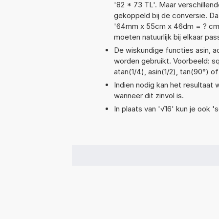
'82 * 73 TL'. Maar verschille
gekoppeld bij de conversie. Dat 
'64mm x 55cm x 46dm = ? cm
moeten natuurlijk bij elkaar pa
De wiskundige functies asin, ac
worden gebruikt. Voorbeeld: sqrt
atan(1/4), asin(1/2), tan(90°) o
Indien nodig kan het resultaat
wanneer dit zinvol is.
In plaats van '√16' kun je ook 's