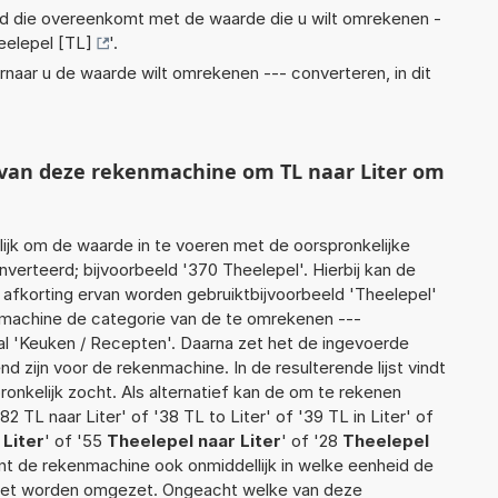
eid die overeenkomt met de waarde die u wilt omrekenen -
eelepel [TL]
'.
rnaar u de waarde wilt omrekenen --- converteren, in dit
t van deze rekenmachine om TL naar Liter om
jk om de waarde in te voeren met de oorspronkelijke
rteerd; bijvoorbeeld '370 Theelepel'. Hierbij kan de
 afkorting ervan worden gebruiktbijvoorbeeld 'Theelepel'
nmachine de categorie van de te omrekenen ---
al 'Keuken / Recepten'. Daarna zet het de ingevoerde
d zijn voor de rekenmachine. In de resulterende lijst vindt
ronkelijk zocht. Als alternatief kan de om te rekenen
2 TL naar Liter' of '38 TL to Liter' of '39 TL in Liter' of
 Liter
' of '55
Theelepel naar Liter
' of '28
Theelepel
kent de rekenmachine ook onmiddellijk in welke eenheid de
moet worden omgezet. Ongeacht welke van deze