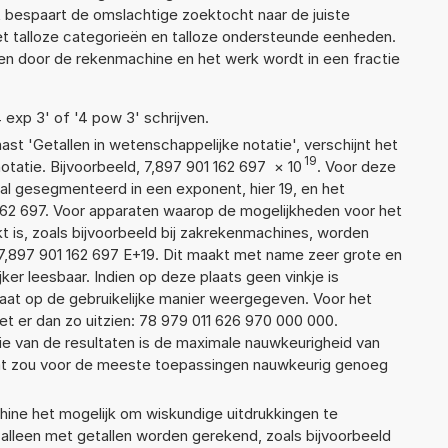
 bespaart de omslachtige zoektocht naar de juiste
met talloze categorieën en talloze ondersteunde eenheden.
n door de rekenmachine en het werk wordt in een fractie
4 exp 3' of '4 pow 3' schrijven.
aast 'Getallen in wetenschappelijke notatie', verschijnt het
19
atie. Bijvoorbeeld, 7,897 901 162 697
×
10
. Voor deze
al gesegmenteerd in een exponent, hier 19, en het
1 162 697. Voor apparaten waarop de mogelijkheden voor het
 is, zoals bijvoorbeeld bij zakrekenmachines, worden
7,897 901 162 697 E+19. Dit maakt met name zeer grote en
jker leesbaar. Indien op deze plaats geen vinkje is
taat op de gebruikelijke manier weergegeven. Voor het
t er dan zo uitzien: 78 979 011 626 970 000 000.
ie van de resultaten is de maximale nauwkeurigheid van
Dat zou voor de meeste toepassingen nauwkeurig genoeg
ne het mogelijk om wiskundige uitdrukkingen te
t alleen met getallen worden gerekend, zoals bijvoorbeeld