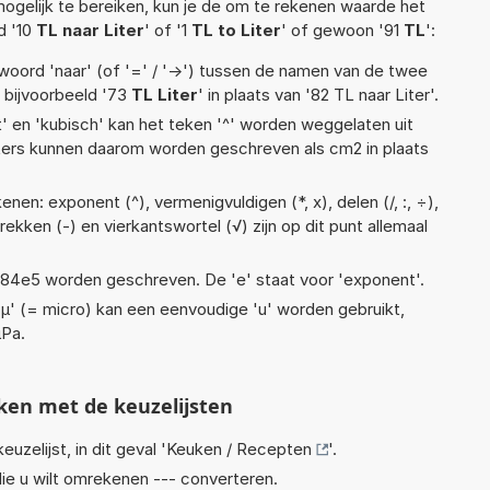
ogelijk te bereiken, kun je de om te rekenen waarde het
d '10
TL naar Liter
' of '1
TL to Liter
' of gewoon '91
TL
':
woord 'naar' (of '=' / '->') tussen de namen van de twee
bijvoorbeeld '73
TL Liter
' in plaats van '82 TL naar Liter'.
t' en 'kubisch' kan het teken '^' worden weggelaten uit
eters kunnen daarom worden geschreven als cm2 in plaats
nen: exponent (^), vermenigvuldigen (*, x), delen (/, :, ÷),
ftrekken (-) en vierkantswortel (√) zijn op dit punt allemaal
 1,84e5 worden geschreven. De 'e' staat voor 'exponent'.
 'µ' (= micro) kan een eenvoudige 'u' worden gebruikt,
µPa.
ken met de keuzelijsten
euzelijst, in dit geval '
Keuken / Recepten
'.
ie u wilt omrekenen --- converteren.