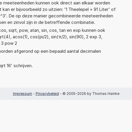
nde meeteenheden kunnen ook direct aan elkaar worden
kan er bijvoorbeeld zo uitzien: '1 Theelepel + 91 Liter' of
^3'. De op deze manier gecombineerde meeteenheden
ssen en zinvol zijn in de betreffende combinatie.
os, sqrt, pow, atan, sin, cos, tan en exp kunnen ook
(4), acos(1), cos(pi/2), sin(π/2), sin(90), 2 exp 3,
f 3 pow 2
 worden afgerond op een bepaald aantal decimalen
qrt 16' schrijven.
Impressum
-
Privacybeleid
- © 2005-2026 by Thomas Hainke