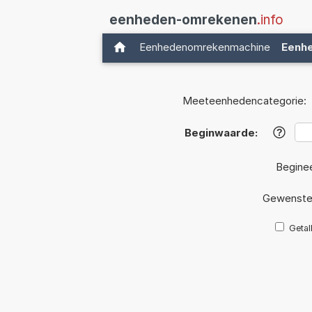
eenheden-omrekenen
.info
Eenhedenomrekenmachine
Eenh
Meeteenhedencategorie:
Beginwaarde:
?
Begine
Gewenste
Getal