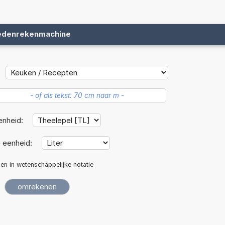
edenrekenmachine
enheid:
 eenheid:
len in wetenschappelijke notatie