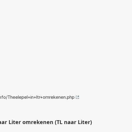
fo/Theelepel+in+ltr+omrekenen.php
ar Liter omrekenen (TL naar Liter)