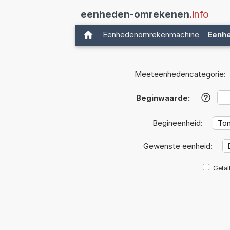
eenheden-omrekenen
.info
Eenhedenomrekenmachine
Eenh
Meeteenhedencategorie:
Beginwaarde:
?
Begineenheid:
Gewenste eenheid:
Getal