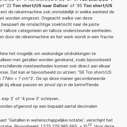
 of '22
Ton short/US naar Dalton
' of '95
Ton short/US
rekent de rekenmachine ook onmiddellijk in welke eenheid de
moet worden omgezet. Ongeacht welke van deze
 bespaart de omslachtige zoektocht naar de juiste
met talloze categorieën en talloze ondersteunde eenheden.
n door de rekenmachine en het werk wordt in een fractie
ne het mogelijk om wiskundige uitdrukkingen te
t alleen met getallen worden gerekend, zoals bijvoorbeeld
verschillende meeteenheden kunnen ook direct aan elkaar
sie. Dat kan er bijvoorbeeld zo uitzien: '56 Ton short/US
x 77dm = ? cm^3'. De op deze manier gecombineerde
 bij elkaar passen en zinvol zijn in de betreffende
4 exp 3' of '4 pow 3' schrijven.
 worden afgerond op een bepaald aantal decimalen
aast 'Getallen in wetenschappelijke notatie', verschijnt het
22
atie. Bijvoorbeeld, 1,575 279 985 665
×
10
. Voor deze