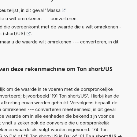
euzelijst, in dit geval '
Massa
'.
ie u wilt omrekenen --- converteren.
eid die overeenkomt met de waarde die u wilt omrekenen -
n (short/US)
'.
rnaar u de waarde wilt omrekenen --- converteren, in dit
t van deze rekenmachine om Ton short/US
jk om de waarde in te voeren met de oorspronkelijke
rteerd; bijvoorbeeld '191 Ton short/US'. Hierbij kan de
 afkorting ervan worden gebruikt Vervolgens bepaalt de
 omrekenen --- converteren meeteenheid, in dit geval
de waarde om in alle eenheden die bekend zijn voor de
t vindt u zeker ook de conversie die u oorspronkelijk
rekenen waarde als volgt worden ingevoerd: '74 Ton
 to Da' of '11 Ton short/US in Da' of '61
Ton short/US ->