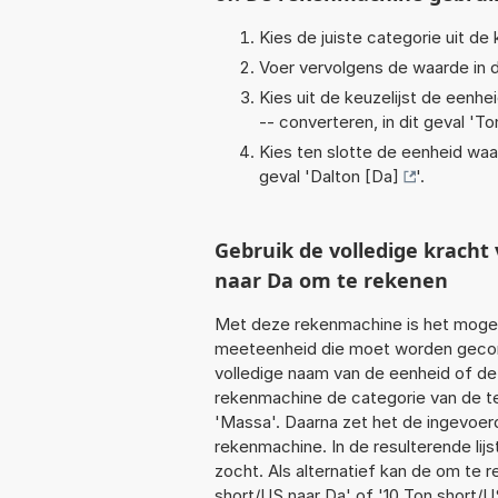
Kies de juiste categorie uit de k
Voer vervolgens de waarde in d
Kies uit de keuzelijst de eenh
-- converteren, in dit geval '
To
Kies ten slotte de eenheid waa
geval '
Dalton [Da]
'.
Gebruik de volledige krach
naar Da om te rekenen
Met deze rekenmachine is het mogeli
meeteenheid die moet worden geconve
volledige naam van de eenheid of de
rekenmachine de categorie van de te
'Massa'. Daarna zet het de ingevoer
rekenmachine. In de resulterende lijs
zocht. Als alternatief kan de om te 
short/US naar Da' of '10 Ton short/US