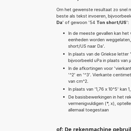
Om het gewenste resultaat zo snel m
beste als tekst invoeren, bijvoorbee
Da
' of gewoon '54
Ton short/US
':
In de meeste gevallen kan het 
eenheden worden weggelaten, 
short/US naar Da'.
In plaats van de Griekse letter
bijvoorbeeld uPa in plaats van 
In de afkortingen voor 'vierkan
'^2' en '^3'. Vierkante centim
van cm^2.
In plaats van '1,76 x 10^5' kan
De basisbewerkingen in het reke
vermenigvuldigen (*, x), optellen
allemaal toegestaan
of: De rekenmachine gebrui