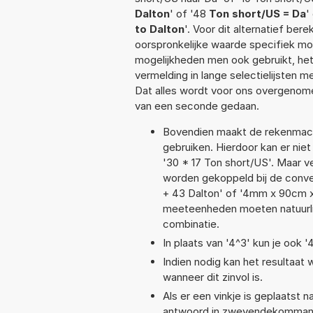
Dalton
' of '48
Ton short/US = Da
'
to Dalton
'. Voor dit alternatief be
oorspronkelijke waarde specifiek 
mogelijkheden men ook gebruikt, het
vermelding in lange selectielijsten 
Dat alles wordt voor ons overgenome
van een seconde gedaan.
Bovendien maakt de rekenmachi
gebruiken. Hierdoor kan er nie
'30 * 17 Ton short/US'. Maar 
worden gekoppeld bij de conver
+ 43 Dalton' of '4mm x 90cm 
meeteenheden moeten natuurlijk
combinatie.
In plaats van '4^3' kun je ook '
Indien nodig kan het resultaat
wanneer dit zinvol is.
Als er een vinkje is geplaatst n
antwoord in zwevendekommanot