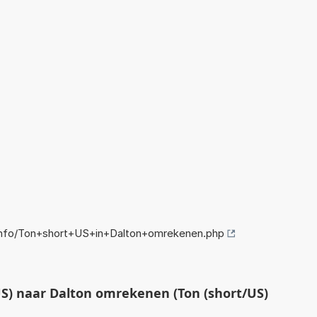
nfo/Ton+short+US+in+Dalton+omrekenen.php
S) naar Dalton omrekenen (Ton (short/US)