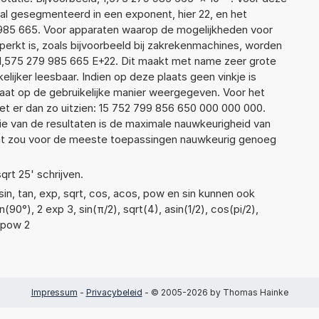
al gesegmenteerd in een exponent, hier 22, en het
79 985 665. Voor apparaten waarop de mogelijkheden voor
erkt is, zoals bijvoorbeeld bij zakrekenmachines, worden
1,575 279 985 665 E+22. Dit maakt met name zeer grote
elijker leesbaar. Indien op deze plaats geen vinkje is
taat op de gebruikelijke manier weergegeven. Voor het
t er dan zo uitzien: 15 752 799 856 650 000 000 000.
ie van de resultaten is de maximale nauwkeurigheid van
Dat zou voor de meeste toepassingen nauwkeurig genoeg
qrt 25' schrijven.
in, tan, exp, sqrt, cos, acos, pow en sin kunnen ook
90°), 2 exp 3, sin(π/2), sqrt(4), asin(1/2), cos(pi/2),
3 pow 2
Impressum
-
Privacybeleid
- © 2005-2026 by Thomas Hainke