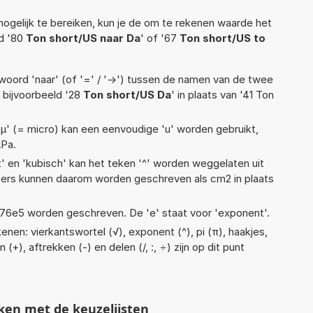
ogelijk te bereiken, kun je de om te rekenen waarde het
ld '80
Ton short/US naar Da
' of '67
Ton short/US to
woord 'naar' (of '=' / '->') tussen de namen van de twee
bijvoorbeeld '28
Ton short/US Da
' in plaats van '41 Ton
 'µ' (= micro) kan een eenvoudige 'u' worden gebruikt,
µPa.
t' en 'kubisch' kan het teken '^' worden weggelaten uit
eters kunnen daarom worden geschreven als cm2 in plaats
 1,76e5 worden geschreven. De 'e' staat voor 'exponent'.
nen: vierkantswortel (√), exponent (^), pi (π), haakjes,
 (+), aftrekken (-) en delen (/, :, ÷) zijn op dit punt
ken met de keuzelijsten