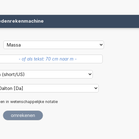
edenrekenmachine
len in wetenschappelijke notatie