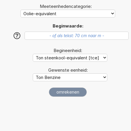
Meeteenhedencategorie:
Beginwaarde:
?
Begineenheid:
Gewenste eenheid: