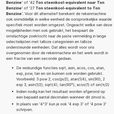
Benzine
' of '42
Ton steenkool-equivalent naar Ton
Benzine
' of '27
Ton steenkool-equivalent to Ton
Benzine
'. Voor dit alternatief berekent de rekenmachine
ook onmiddellijk in welke eenheid de oorspronkelijke waarde
specifiek moet worden omgezet. Ongeacht welke van deze
mogelijkheden men ook gebruikt, het bespaart de
omslachtige zoektocht naar de juiste vermelding in lange
selectielijsten met talloze categorieën en talloze
ondersteunde eenheden. Dat alles wordt voor ons
overgenomen door de rekenmachine en het werk wordt in
een fractie van een seconde gedaan.
De wiskundige functies sqrt, asin, acos, cos, atan,
exp, pow, tan en sin kunnen ook worden gebruikt.
Voorbeeld: 3 pow 2, cos(pi/2), atan(1/4), sin(90), 2
exp 3, asin(1/2), sqrt(4), tan(90°), acos(1) of sin(π/2)
Indien nodig kan het resultaat worden afgerond op
een bepaald aantal decimalen wanneer dit zinvol is.
In plaats van '4^3' kun je ook '4 exp 3' of '4 pow 3'
schrijven.