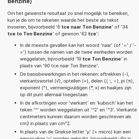
Benzine)
Om het gewenste resultaat zo snel mogelijk te bereiken,
kun je de om te rekenen waarde het beste als tekst
invoeren, bijvoorbeeld '6
tce naar Ton Benzine
' of '34
tce to Ton Benzine
' of gewoon '62
tce
':
In de meeste gevallen kan het woord 'naar' (of '=' / '-
>') tussen de namen van de twee eenheden worden
weggelaten, bijvoorbeeld '19
tce Ton Benzine
' in
plaats van '90 tce naar Ton Benzine'.
De basisbewerkingen in het rekenen: aftrekken (-),
vierkantswortel (√), optellen (+), delen (/, :, ÷), pi (π),
exponent (^), vermenigvuldigen (*, x) en haakjes zijn
op dit punt allemaal toegestaan
In de afkortingen voor 'vierkant' en 'kubisch' kan het
teken '^' worden weggelaten uit '^2' en '^3'. Vierkante
centimeters kunnen daarom worden geschreven als
cm2 in plaats van cm^2.
In plaats van de Griekse letter 'µ' (= micro) kan een
eenvoudige 'u' worden gebruikt, bijvoorbeeld uPa in