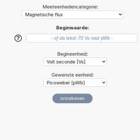
Meeteenhedencategorie:
Beginwaarde:
?
Begineenheid:
Gewenste eenheid: