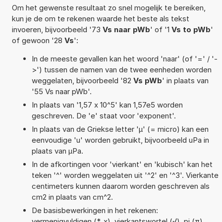
Om het gewenste resultaat zo snel mogelijk te bereiken,
kun je de om te rekenen waarde het beste als tekst
invoeren, bijvoorbeeld '73
Vs naar pWb
' of '1
Vs to pWb
'
of gewoon '28
Vs
':
In de meeste gevallen kan het woord 'naar' (of '=' / '-
>') tussen de namen van de twee eenheden worden
weggelaten, bijvoorbeeld '82
Vs pWb
' in plaats van
'55 Vs naar pWb'.
In plaats van '1,57 x 10^5' kan 1,57e5 worden
geschreven. De 'e' staat voor 'exponent'.
In plaats van de Griekse letter 'µ' (= micro) kan een
eenvoudige 'u' worden gebruikt, bijvoorbeeld uPa in
plaats van µPa.
In de afkortingen voor 'vierkant' en 'kubisch' kan het
teken '^' worden weggelaten uit '^2' en '^3'. Vierkante
centimeters kunnen daarom worden geschreven als
cm2 in plaats van cm^2.
De basisbewerkingen in het rekenen:
vermenigvuldigen (*, x), vierkantswortel (√), pi (π),