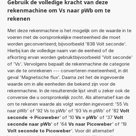
Gebruik de volledige kracht van deze
rekenmachine om Vs naar pWb om te
rekenen
Met deze rekenmachine is het mogelijk om de waarde in te
voeren met de oorspronkelijke meeteenheid die moet
worden geconverteerd; bijvoorbeeld '838 Volt seconde'.
Hierbij kan de volledige naam van de eenheid of de
afkorting ervan worden gebruiktbijvoorbeeld 'Volt seconde'
of 'Vs'. Vervolgens bepaalt de rekenmachine de categorie
van de te omrekenen --- converteren meeteenheid, in dit
geval 'Magnetische flux'. Daarna zet het de ingevoerde
waarde om in alle eenheden die bekend zijn voor de
rekenmachine. In de resulterende lijst vindt u zeker ook de
conversie die u oorspronkelijk zocht. Als alternatief kan de
om te rekenen waarde als volgt worden ingevoerd: '55 Vs
naar pWb' of '92 Vs to pWb' of '93 Vs in pWb' of '82
Volt
seconde -> Picoweber
' of '10
Vs = pWb
' of '37
Volt
seconde naar pWb
' of '64
Vs naar Picoweber
' of '19
Volt seconde to Picoweber
'. Voor dit alternatief