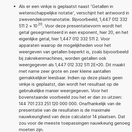
Als er een vinkje is geplaatst naast 'Getallen in
wetenschappelijke notatie', verschijnt het antwoord in
zwevendekommanotatie. Bijvoorbeeld, 1,447 012 332
20
511 2
×
10
. Voor deze presentatievorm wordt het
getal gesegmenteerd in een exponent, hier 20, en het
eigenlijke getal, hier 1,447 012 332 511 2. Voor
apparaten waarop de mogelijkheden voor het
weergeven van getallen beperkt is, zoals bijvoorbeeld
bij zakrekenmachines, worden getallen ook
weergegeven als 1,447 012 332 511 2E+20. Dit maakt
met name zeer grote en zeer kleine aantallen
gemakkelijker leesbaar. Indien op deze plaats geen
vinkje is geplaatst, dan wordt het resultaat op de
gebruikelijke manier weergegeven. Voor het
bovenstaande voorbeeld zou het er dan zo uitzien:
144 701 233 251 120 000 000. Onafhankelijk van de
presentatie van de resultaten is de maximale
nauwkeurigheid van deze calculator 14 plaatsen. Dat
zou voor de meeste toepassingen nauwkeurig genoeg
moeten zijn.