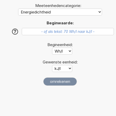
Meeteenhedencategorie:
Beginwaarde:
?
Begineenheid:
Gewenste eenheid: