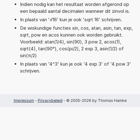
Indien nodig kan het resultaat worden afgerond op
een bepaald aantal decimalen wanneer dit zinvol is.
In plaats van '√16' kun je ook 'sqrt 16' schrijven.
De wiskundige functies sin, cos, atan, asin, tan, exp,
sqrt, pow en acos kunnen ook worden gebruikt.
Voorbeeld: atan(1/4), sin(90), 3 pow 2, acos(1),
sqrt(4), tan(90°), cos(pi/2), 2 exp 3, asin(1/2) of
sin(π/2)
In plaats van '4^3' kun je ook '4 exp 3' of '4 pow 3'
schrijven.
Impressum
-
Privacybeleid
- © 2005-2026 by Thomas Hainke