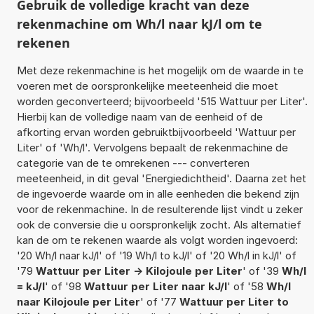
Gebruik de volledige kracht van deze
rekenmachine om Wh/l naar kJ/l om te
rekenen
Met deze rekenmachine is het mogelijk om de waarde in te
voeren met de oorspronkelijke meeteenheid die moet
worden geconverteerd; bijvoorbeeld '515 Wattuur per Liter'.
Hierbij kan de volledige naam van de eenheid of de
afkorting ervan worden gebruiktbijvoorbeeld 'Wattuur per
Liter' of 'Wh/l'. Vervolgens bepaalt de rekenmachine de
categorie van de te omrekenen --- converteren
meeteenheid, in dit geval 'Energiedichtheid'. Daarna zet het
de ingevoerde waarde om in alle eenheden die bekend zijn
voor de rekenmachine. In de resulterende lijst vindt u zeker
ook de conversie die u oorspronkelijk zocht. Als alternatief
kan de om te rekenen waarde als volgt worden ingevoerd:
'20 Wh/l naar kJ/l' of '19 Wh/l to kJ/l' of '20 Wh/l in kJ/l' of
'79
Wattuur per Liter -> Kilojoule per Liter
' of '39
Wh/l
= kJ/l
' of '98
Wattuur per Liter naar kJ/l
' of '58
Wh/l
naar Kilojoule per Liter
' of '77
Wattuur per Liter to