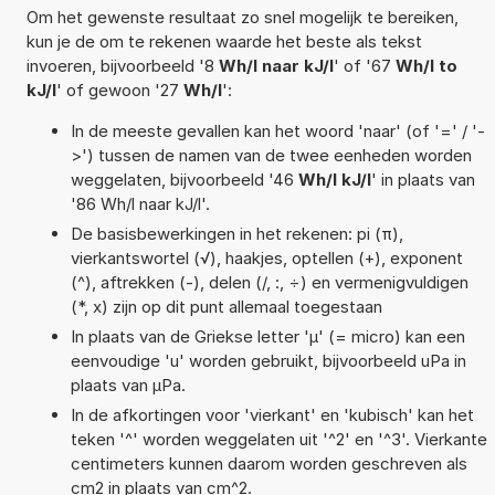
Om het gewenste resultaat zo snel mogelijk te bereiken,
kun je de om te rekenen waarde het beste als tekst
invoeren, bijvoorbeeld '8
Wh/l naar kJ/l
' of '67
Wh/l to
kJ/l
' of gewoon '27
Wh/l
':
In de meeste gevallen kan het woord 'naar' (of '=' / '-
>') tussen de namen van de twee eenheden worden
weggelaten, bijvoorbeeld '46
Wh/l kJ/l
' in plaats van
'86 Wh/l naar kJ/l'.
De basisbewerkingen in het rekenen: pi (π),
vierkantswortel (√), haakjes, optellen (+), exponent
(^), aftrekken (-), delen (/, :, ÷) en vermenigvuldigen
(*, x) zijn op dit punt allemaal toegestaan
In plaats van de Griekse letter 'µ' (= micro) kan een
eenvoudige 'u' worden gebruikt, bijvoorbeeld uPa in
plaats van µPa.
In de afkortingen voor 'vierkant' en 'kubisch' kan het
teken '^' worden weggelaten uit '^2' en '^3'. Vierkante
centimeters kunnen daarom worden geschreven als
cm2 in plaats van cm^2.