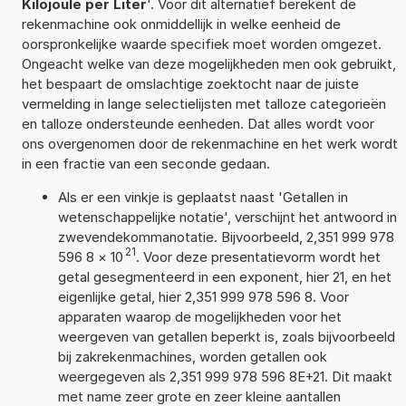
Kilojoule per Liter
'. Voor dit alternatief berekent de
rekenmachine ook onmiddellijk in welke eenheid de
oorspronkelijke waarde specifiek moet worden omgezet.
Ongeacht welke van deze mogelijkheden men ook gebruikt,
het bespaart de omslachtige zoektocht naar de juiste
vermelding in lange selectielijsten met talloze categorieën
en talloze ondersteunde eenheden. Dat alles wordt voor
ons overgenomen door de rekenmachine en het werk wordt
in een fractie van een seconde gedaan.
Als er een vinkje is geplaatst naast 'Getallen in
wetenschappelijke notatie', verschijnt het antwoord in
zwevendekommanotatie. Bijvoorbeeld, 2,351 999 978
21
596 8
×
10
. Voor deze presentatievorm wordt het
getal gesegmenteerd in een exponent, hier 21, en het
eigenlijke getal, hier 2,351 999 978 596 8. Voor
apparaten waarop de mogelijkheden voor het
weergeven van getallen beperkt is, zoals bijvoorbeeld
bij zakrekenmachines, worden getallen ook
weergegeven als 2,351 999 978 596 8E+21. Dit maakt
met name zeer grote en zeer kleine aantallen