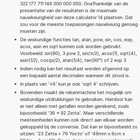
322 177 711 146 000 000 000. Onafhankelijk van de
presentatie van de resultaten is de maximale
nauwkeurigheid van deze calculator 14 plaatsen. Dat
zou voor de meeste toepassingen nauwkeurig genoeg
moeten zijn.
De wiskundige functies tan, atan, pow, sin, cos, exp,
acos, asin en sqrt kunnen ook worden gebruikt.
Voorbeeld: sin(90), 3 pow 2, sin(π/2), acos(1), sqrt(4),
asin(1/2), cos(pi/2), atan(1/4), tan(90°) of 2 exp 3
Indien nodig kan het resultaat worden afgerond op
een bepaald aantal decimalen wanneer dit zinvol is.
In plaats van '√4' kun je ook 'sqrt 4' schrijven.
Bovendien maakt de rekenmachine het mogelijk om
wiskundige uitdrukkingen te gebruiken. Hierdoor kan
er niet alleen met getallen worden gerekend, zoals
bijvoorbeeld '36 * 92 Zetta'. Maar verschillende
meeteenheden kunnen ook direct aan elkaar worden
gekoppeld bij de conversie. Dat kan er bijvoorbeeld zo
uitzien: '23 Zetta + 79 Yocto' of '49mm x 6cm x