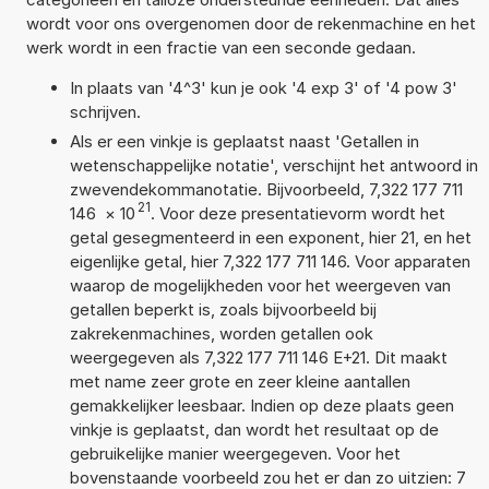
wordt voor ons overgenomen door de rekenmachine en het
werk wordt in een fractie van een seconde gedaan.
In plaats van '4^3' kun je ook '4 exp 3' of '4 pow 3'
schrijven.
Als er een vinkje is geplaatst naast 'Getallen in
wetenschappelijke notatie', verschijnt het antwoord in
zwevendekommanotatie. Bijvoorbeeld, 7,322 177 711
21
146
×
10
. Voor deze presentatievorm wordt het
getal gesegmenteerd in een exponent, hier 21, en het
eigenlijke getal, hier 7,322 177 711 146. Voor apparaten
waarop de mogelijkheden voor het weergeven van
getallen beperkt is, zoals bijvoorbeeld bij
zakrekenmachines, worden getallen ook
weergegeven als 7,322 177 711 146 E+21. Dit maakt
met name zeer grote en zeer kleine aantallen
gemakkelijker leesbaar. Indien op deze plaats geen
vinkje is geplaatst, dan wordt het resultaat op de
gebruikelijke manier weergegeven. Voor het
bovenstaande voorbeeld zou het er dan zo uitzien: 7