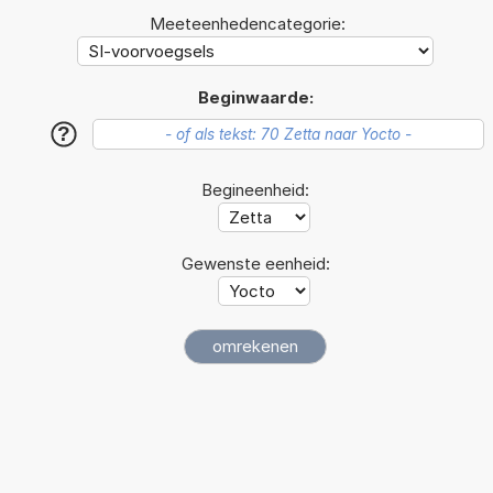
Meeteenhedencategorie:
Beginwaarde:
?
Begineenheid:
Gewenste eenheid: