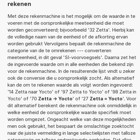
rekenen
Met deze rekenmachine is het mogelijk om de waarde in te
voeren met de oorspronkelijke meeteenheid die moet
worden geconverteerd; bijvoorbeeld '32 Zetta'. Hierbij kan
de volledige naam van de eenheid of de afkorting ervan
worden gebruikt Vervolgens bepaalt de rekenmachine de
categorie van de te omrekenen --- converteren
meeteenheid, in dit geval 'SI-voorvoegsels'. Daarna zet het
de ingevoerde waarde om in alle eenheden die bekend zijn
voor de rekenmachine. In de resulterende lijst vindt u zeker
ook de conversie die u oorspronkelijk zocht. Als alternatief
kan de om te rekenen waarde als volgt worden ingevoerd:
'14 Zetta naar Yocto' of '97 Zetta to Yocto' of '98 Zetta in
Yocto' of '70
Zetta -> Yocto
' of '27
Zetta = Yocto
'. Voor
dit alternatief berekent de rekenmachine ook onmiddellijk in
welke eenheid de oorspronkelijke waarde specifiek moet
worden omgezet. Ongeacht welke van deze mogelijkheden
men ook gebruikt, het bespaart de omslachtige zoektocht
naar de juiste vermelding in lange selectielijsten met talloze
categorieën en talloze ondersteunde eenheden. Dat alles