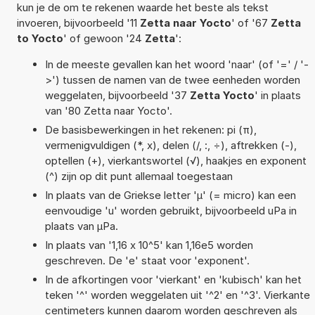
kun je de om te rekenen waarde het beste als tekst
invoeren, bijvoorbeeld '11
Zetta naar Yocto
' of '67
Zetta
to Yocto
' of gewoon '24
Zetta
':
In de meeste gevallen kan het woord 'naar' (of '=' / '-
>') tussen de namen van de twee eenheden worden
weggelaten, bijvoorbeeld '37
Zetta Yocto
' in plaats
van '80 Zetta naar Yocto'.
De basisbewerkingen in het rekenen: pi (π),
vermenigvuldigen (*, x), delen (/, :, ÷), aftrekken (-),
optellen (+), vierkantswortel (√), haakjes en exponent
(^) zijn op dit punt allemaal toegestaan
In plaats van de Griekse letter 'µ' (= micro) kan een
eenvoudige 'u' worden gebruikt, bijvoorbeeld uPa in
plaats van µPa.
In plaats van '1,16 x 10^5' kan 1,16e5 worden
geschreven. De 'e' staat voor 'exponent'.
In de afkortingen voor 'vierkant' en 'kubisch' kan het
teken '^' worden weggelaten uit '^2' en '^3'. Vierkante
centimeters kunnen daarom worden geschreven als