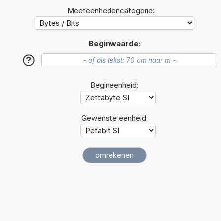
Meeteenhedencategorie:
Beginwaarde:
?
Begineenheid:
Gewenste eenheid: