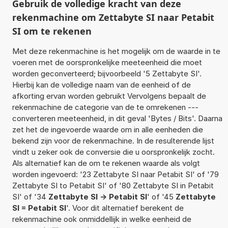
Gebruik de volledige kracht van deze
rekenmachine om Zettabyte SI naar Petabit
SI om te rekenen
Met deze rekenmachine is het mogelijk om de waarde in te
voeren met de oorspronkelijke meeteenheid die moet
worden geconverteerd; bijvoorbeeld '5 Zettabyte SI'.
Hierbij kan de volledige naam van de eenheid of de
afkorting ervan worden gebruikt Vervolgens bepaalt de
rekenmachine de categorie van de te omrekenen ---
converteren meeteenheid, in dit geval 'Bytes / Bits'. Daarna
zet het de ingevoerde waarde om in alle eenheden die
bekend zijn voor de rekenmachine. In de resulterende lijst
vindt u zeker ook de conversie die u oorspronkelijk zocht.
Als alternatief kan de om te rekenen waarde als volgt
worden ingevoerd: '23 Zettabyte SI naar Petabit SI' of '79
Zettabyte SI to Petabit SI' of '80 Zettabyte SI in Petabit
SI' of '34
Zettabyte SI -> Petabit SI
' of '45
Zettabyte
SI = Petabit SI
'. Voor dit alternatief berekent de
rekenmachine ook onmiddellijk in welke eenheid de