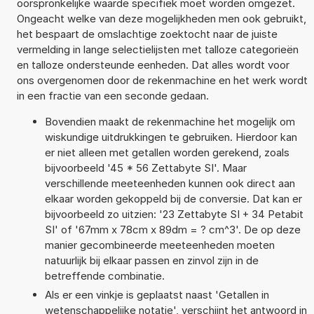
oorspronkelijke waarde specifiek moet worden omgezet.
Ongeacht welke van deze mogelijkheden men ook gebruikt,
het bespaart de omslachtige zoektocht naar de juiste
vermelding in lange selectielijsten met talloze categorieën
en talloze ondersteunde eenheden. Dat alles wordt voor
ons overgenomen door de rekenmachine en het werk wordt
in een fractie van een seconde gedaan.
Bovendien maakt de rekenmachine het mogelijk om
wiskundige uitdrukkingen te gebruiken. Hierdoor kan
er niet alleen met getallen worden gerekend, zoals
bijvoorbeeld '45 * 56 Zettabyte SI'. Maar
verschillende meeteenheden kunnen ook direct aan
elkaar worden gekoppeld bij de conversie. Dat kan er
bijvoorbeeld zo uitzien: '23 Zettabyte SI + 34 Petabit
SI' of '67mm x 78cm x 89dm = ? cm^3'. De op deze
manier gecombineerde meeteenheden moeten
natuurlijk bij elkaar passen en zinvol zijn in de
betreffende combinatie.
Als er een vinkje is geplaatst naast 'Getallen in
wetenschappelijke notatie', verschijnt het antwoord in