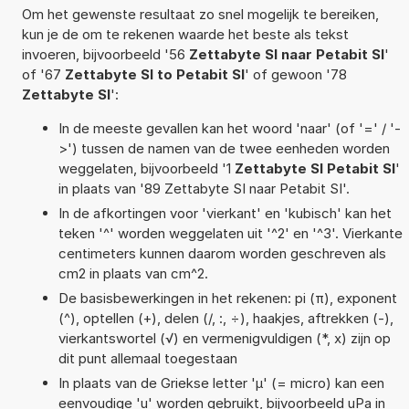
Om het gewenste resultaat zo snel mogelijk te bereiken,
kun je de om te rekenen waarde het beste als tekst
invoeren, bijvoorbeeld '56
Zettabyte SI naar Petabit SI
'
of '67
Zettabyte SI to Petabit SI
' of gewoon '78
Zettabyte SI
':
In de meeste gevallen kan het woord 'naar' (of '=' / '-
>') tussen de namen van de twee eenheden worden
weggelaten, bijvoorbeeld '1
Zettabyte SI Petabit SI
'
in plaats van '89 Zettabyte SI naar Petabit SI'.
In de afkortingen voor 'vierkant' en 'kubisch' kan het
teken '^' worden weggelaten uit '^2' en '^3'. Vierkante
centimeters kunnen daarom worden geschreven als
cm2 in plaats van cm^2.
De basisbewerkingen in het rekenen: pi (π), exponent
(^), optellen (+), delen (/, :, ÷), haakjes, aftrekken (-),
vierkantswortel (√) en vermenigvuldigen (*, x) zijn op
dit punt allemaal toegestaan
In plaats van de Griekse letter 'µ' (= micro) kan een
eenvoudige 'u' worden gebruikt, bijvoorbeeld uPa in