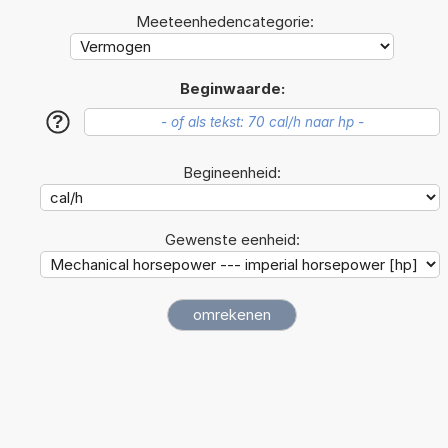
Meeteenhedencategorie:
Beginwaarde:
?
Begineenheid:
Gewenste eenheid: