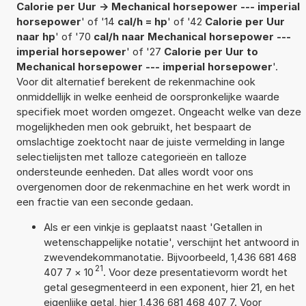
Calorie per Uur -> Mechanical horsepower --- imperial
horsepower
' of '14
cal/h = hp
' of '42
Calorie per Uur
naar hp
' of '70
cal/h naar Mechanical horsepower ---
imperial horsepower
' of '27
Calorie per Uur to
Mechanical horsepower --- imperial horsepower
'.
Voor dit alternatief berekent de rekenmachine ook
onmiddellijk in welke eenheid de oorspronkelijke waarde
specifiek moet worden omgezet. Ongeacht welke van deze
mogelijkheden men ook gebruikt, het bespaart de
omslachtige zoektocht naar de juiste vermelding in lange
selectielijsten met talloze categorieën en talloze
ondersteunde eenheden. Dat alles wordt voor ons
overgenomen door de rekenmachine en het werk wordt in
een fractie van een seconde gedaan.
Als er een vinkje is geplaatst naast 'Getallen in
wetenschappelijke notatie', verschijnt het antwoord in
zwevendekommanotatie. Bijvoorbeeld, 1,436 681 468
21
407 7
×
10
. Voor deze presentatievorm wordt het
getal gesegmenteerd in een exponent, hier 21, en het
eigenlijke getal, hier 1,436 681 468 407 7. Voor