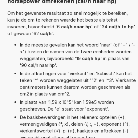
horsepower omrekenen (cal/h naar hp)
Om het gewenste resultaat zo snel mogelijk te bereiken,
kun je de om te rekenen waarde het beste als tekst
invoeren, bijvoorbeeld '6
cal/h naar hp
' of '34
cal/h to hp
'
of gewoon '62
cal/h
':
In de meeste gevallen kan het woord 'naar' (of '=' / '-
>') tussen de namen van de twee eenheden worden
weggelaten, bijvoorbeeld '19
cal/h hp
' in plaats van
'90 cal/h naar hp'.
In de afkortingen voor 'vierkant' en 'kubisch' kan het
teken '^' worden weggelaten uit '^2' en '^3'. Vierkante
centimeters kunnen daarom worden geschreven als
cm2 in plaats van cm^2.
In plaats van '1,59 x 10^5' kan 1,59e5 worden
geschreven. De 'e' staat voor 'exponent'.
De basisbewerkingen in het rekenen: optellen (+),
vermenigvuldigen (*, x), delen (/, :, ÷), exponent (^),
vierkantswortel (√), pi (π), haakjes en aftrekken (-)
zijn op dit punt allemaal toegestaan