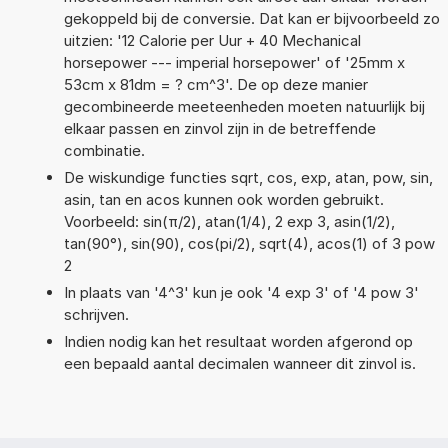
gekoppeld bij de conversie. Dat kan er bijvoorbeeld zo
uitzien: '12 Calorie per Uur + 40 Mechanical
horsepower --- imperial horsepower' of '25mm x
53cm x 81dm = ? cm^3'. De op deze manier
gecombineerde meeteenheden moeten natuurlijk bij
elkaar passen en zinvol zijn in de betreffende
combinatie.
De wiskundige functies sqrt, cos, exp, atan, pow, sin,
asin, tan en acos kunnen ook worden gebruikt.
Voorbeeld: sin(π/2), atan(1/4), 2 exp 3, asin(1/2),
tan(90°), sin(90), cos(pi/2), sqrt(4), acos(1) of 3 pow
2
In plaats van '4^3' kun je ook '4 exp 3' of '4 pow 3'
schrijven.
Indien nodig kan het resultaat worden afgerond op
een bepaald aantal decimalen wanneer dit zinvol is.