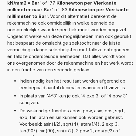
kN/mm2 = Bar
' of '77
Kilonewton per Vierkante
millimeter naar Bar
' of '83
Kilonewton per Vierkante
millimeter to Bar
'. Voor dit alternatief berekent de
rekenmachine ook onmiddellijk in welke eenheid de
oorspronkelijke waarde specifiek moet worden omgezet.
Ongeacht welke van deze mogelijkheden men ook gebruikt,
het bespaart de omslachtige zoektocht naar de juiste
vermelding in lange selectielijsten met talloze categorieën
en talloze ondersteunde eenheden. Dat alles wordt voor
ons overgenomen door de rekenmachine en het werk wordt
in een fractie van een seconde gedaan.
Indien nodig kan het resultaat worden afgerond op
een bepaald aantal decimalen wanneer dit zinvol is.
In plaats van '4^3' kun je ook '4 exp 3' of '4 pow 3'
schrijven.
De wiskundige functies acos, pow, asin, cos, sqrt,
exp, tan, atan en sin kunnen ook worden gebruikt.
Voorbeeld: asin(1/2), sqrt(4), atan(1/4), 2 exp 3,
tan(90°), sin(90), sin(π/2), 3 pow 2, cos(pi/2) of