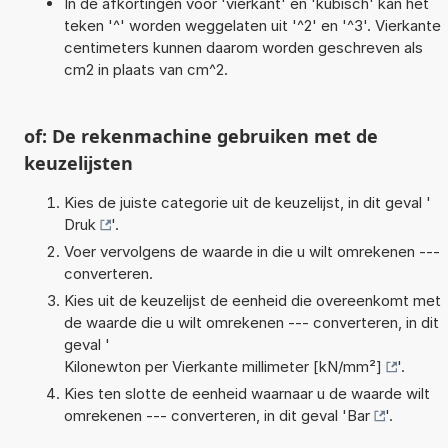
In de afkortingen voor 'vierkant' en 'kubisch' kan het
teken '^' worden weggelaten uit '^2' en '^3'. Vierkante
centimeters kunnen daarom worden geschreven als
cm2 in plaats van cm^2.
of: De rekenmachine gebruiken met de
keuzelijsten
Kies de juiste categorie uit de keuzelijst, in dit geval '
Druk
'.
Voer vervolgens de waarde in die u wilt omrekenen ---
converteren.
Kies uit de keuzelijst de eenheid die overeenkomt met
de waarde die u wilt omrekenen --- converteren, in dit
geval '
Kilonewton per Vierkante millimeter [kN/mm²]
'.
Kies ten slotte de eenheid waarnaar u de waarde wilt
omrekenen --- converteren, in dit geval '
Bar
'.