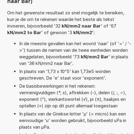
naar Bar)
Om het gewenste resultaat zo snel mogelijk te bereiken,
kun je de om te rekenen waarde het beste als tekst
invoeren, bijvoorbeeld '32
kN/mm2 naar Bar
' of '67
kN/mm2 to Bar
' of gewoon '3
kN/mm2
':
In de meeste gevallen kan het woord 'naar' (of '=' / '-
>') tussen de namen van de twee eenheden worden
weggelaten, bijvoorbeeld '73
kN/mm2 Bar
' in plaats
van '38 kN/mm2 naar Bar'.
In plaats van '1,73 x 10^5' kan 1,73e5 worden
geschreven. De 'e' staat voor 'exponent'.
De basisbewerkingen in het rekenen:
vermenigvuldigen (*, x), aftrekken (-), delen (/, :, ÷),
exponent (^), vierkantswortel (√), pi (π), haakjes en
optellen (+) zijn op dit punt allemaal toegestaan
In plaats van de Griekse letter 'µ' (= micro) kan een
eenvoudige 'u' worden gebruikt, bijvoorbeeld uPa in
plaats van µPa.