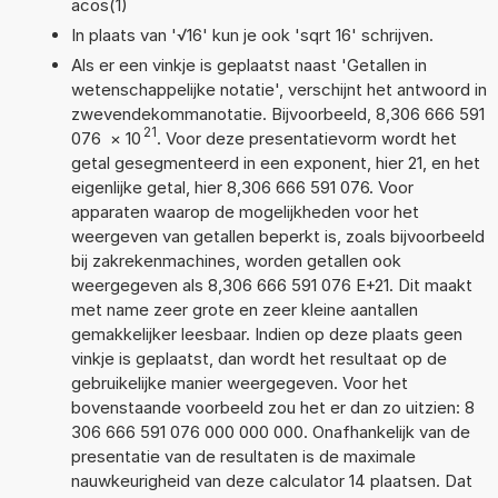
acos(1)
In plaats van '√16' kun je ook 'sqrt 16' schrijven.
Als er een vinkje is geplaatst naast 'Getallen in
wetenschappelijke notatie', verschijnt het antwoord in
zwevendekommanotatie. Bijvoorbeeld, 8,306 666 591
21
076
×
10
. Voor deze presentatievorm wordt het
getal gesegmenteerd in een exponent, hier 21, en het
eigenlijke getal, hier 8,306 666 591 076. Voor
apparaten waarop de mogelijkheden voor het
weergeven van getallen beperkt is, zoals bijvoorbeeld
bij zakrekenmachines, worden getallen ook
weergegeven als 8,306 666 591 076 E+21. Dit maakt
met name zeer grote en zeer kleine aantallen
gemakkelijker leesbaar. Indien op deze plaats geen
vinkje is geplaatst, dan wordt het resultaat op de
gebruikelijke manier weergegeven. Voor het
bovenstaande voorbeeld zou het er dan zo uitzien: 8
306 666 591 076 000 000 000. Onafhankelijk van de
presentatie van de resultaten is de maximale
nauwkeurigheid van deze calculator 14 plaatsen. Dat