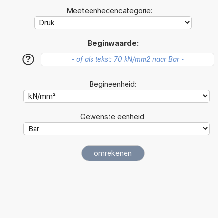
Meeteenhedencategorie:
Beginwaarde:
?
Begineenheid:
Gewenste eenheid: