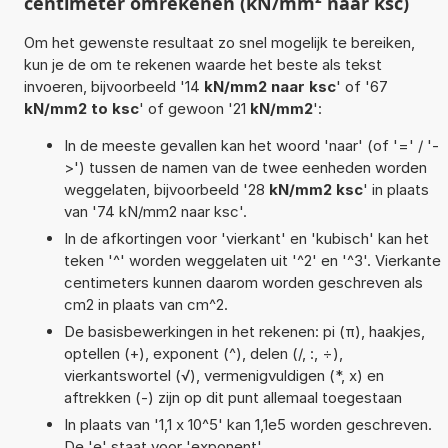
centimeter omrekenen (kN/mm² naar ksc)
Om het gewenste resultaat zo snel mogelijk te bereiken,
kun je de om te rekenen waarde het beste als tekst
invoeren, bijvoorbeeld '14
kN/mm2 naar ksc
' of '67
kN/mm2 to ksc
' of gewoon '21
kN/mm2
':
In de meeste gevallen kan het woord 'naar' (of '=' / '-
>') tussen de namen van de twee eenheden worden
weggelaten, bijvoorbeeld '28
kN/mm2 ksc
' in plaats
van '74 kN/mm2 naar ksc'.
In de afkortingen voor 'vierkant' en 'kubisch' kan het
teken '^' worden weggelaten uit '^2' en '^3'. Vierkante
centimeters kunnen daarom worden geschreven als
cm2 in plaats van cm^2.
De basisbewerkingen in het rekenen: pi (π), haakjes,
optellen (+), exponent (^), delen (/, :, ÷),
vierkantswortel (√), vermenigvuldigen (*, x) en
aftrekken (-) zijn op dit punt allemaal toegestaan
In plaats van '1,1 x 10^5' kan 1,1e5 worden geschreven.
De 'e' staat voor 'exponent'.