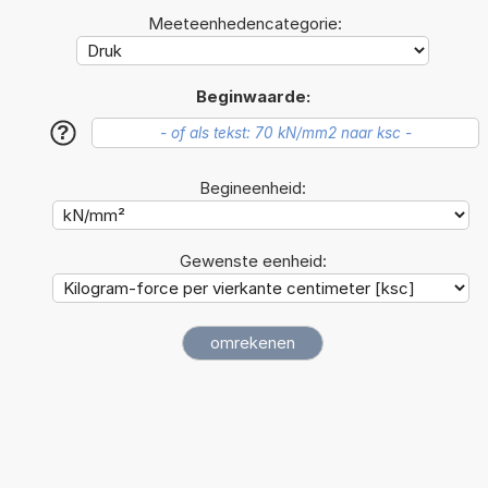
Meeteenhedencategorie:
Beginwaarde:
?
Begineenheid:
Gewenste eenheid: