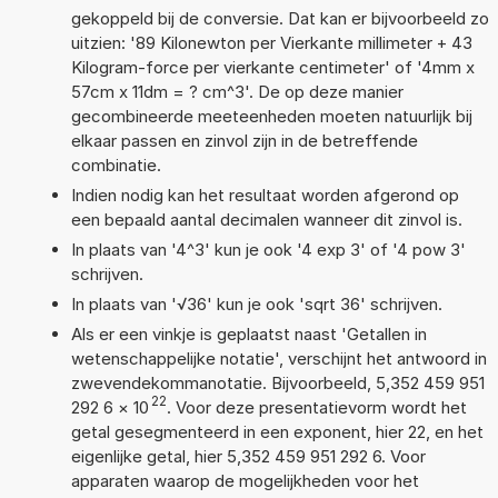
gekoppeld bij de conversie. Dat kan er bijvoorbeeld zo
uitzien: '89 Kilonewton per Vierkante millimeter + 43
Kilogram-force per vierkante centimeter' of '4mm x
57cm x 11dm = ? cm^3'. De op deze manier
gecombineerde meeteenheden moeten natuurlijk bij
elkaar passen en zinvol zijn in de betreffende
combinatie.
Indien nodig kan het resultaat worden afgerond op
een bepaald aantal decimalen wanneer dit zinvol is.
In plaats van '4^3' kun je ook '4 exp 3' of '4 pow 3'
schrijven.
In plaats van '√36' kun je ook 'sqrt 36' schrijven.
Als er een vinkje is geplaatst naast 'Getallen in
wetenschappelijke notatie', verschijnt het antwoord in
zwevendekommanotatie. Bijvoorbeeld, 5,352 459 951
22
292 6
×
10
. Voor deze presentatievorm wordt het
getal gesegmenteerd in een exponent, hier 22, en het
eigenlijke getal, hier 5,352 459 951 292 6. Voor
apparaten waarop de mogelijkheden voor het