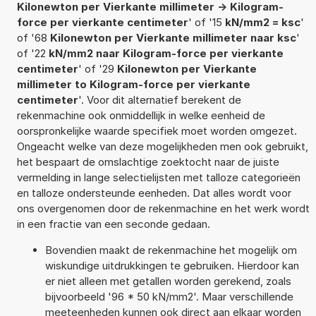
Kilonewton per Vierkante millimeter -> Kilogram-
force per vierkante centimeter
' of '15
kN/mm2 = ksc
'
of '68
Kilonewton per Vierkante millimeter naar ksc
'
of '22
kN/mm2 naar Kilogram-force per vierkante
centimeter
' of '29
Kilonewton per Vierkante
millimeter to Kilogram-force per vierkante
centimeter
'. Voor dit alternatief berekent de
rekenmachine ook onmiddellijk in welke eenheid de
oorspronkelijke waarde specifiek moet worden omgezet.
Ongeacht welke van deze mogelijkheden men ook gebruikt,
het bespaart de omslachtige zoektocht naar de juiste
vermelding in lange selectielijsten met talloze categorieën
en talloze ondersteunde eenheden. Dat alles wordt voor
ons overgenomen door de rekenmachine en het werk wordt
in een fractie van een seconde gedaan.
Bovendien maakt de rekenmachine het mogelijk om
wiskundige uitdrukkingen te gebruiken. Hierdoor kan
er niet alleen met getallen worden gerekend, zoals
bijvoorbeeld '96 * 50 kN/mm2'. Maar verschillende
meeteenheden kunnen ook direct aan elkaar worden