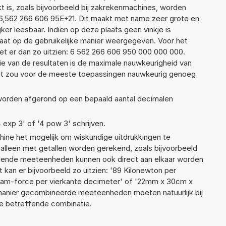
 is, zoals bijvoorbeeld bij zakrekenmachines, worden
6,562 266 606 95E+21. Dit maakt met name zeer grote en
jker leesbaar. Indien op deze plaats geen vinkje is
taat op de gebruikelijke manier weergegeven. Voor het
t er dan zo uitzien: 6 562 266 606 950 000 000 000.
ie van de resultaten is de maximale nauwkeurigheid van
Dat zou voor de meeste toepassingen nauwkeurig genoeg
 worden afgerond op een bepaald aantal decimalen
4 exp 3' of '4 pow 3' schrijven.
ne het mogelijk om wiskundige uitdrukkingen te
t alleen met getallen worden gerekend, zoals bijvoorbeeld
llende meeteenheden kunnen ook direct aan elkaar worden
 kan er bijvoorbeeld zo uitzien: '89 Kilonewton per
ogram-force per vierkante decimeter' of '22mm x 30cm x
anier gecombineerde meeteenheden moeten natuurlijk bij
 de betreffende combinatie.