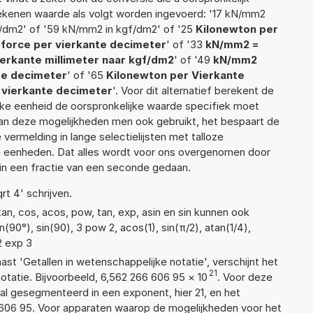
 rekenen waarde als volgt worden ingevoerd: '17 kN/mm2
/dm2' of '59 kN/mm2 in kgf/dm2' of '25
Kilonewton per
-force per vierkante decimeter
' of '33
kN/mm2 =
erkante millimeter naar kgf/dm2
' of '49
kN/mm2
te decimeter
' of '65
Kilonewton per Vierkante
r vierkante decimeter
'. Voor dit alternatief berekent de
lke eenheid de oorspronkelijke waarde specifiek moet
n deze mogelijkheden men ook gebruikt, het bespaart de
vermelding in lange selectielijsten met talloze
e eenheden. Dat alles wordt voor ons overgenomen door
in een fractie van een seconde gedaan.
rt 4' schrijven.
an, cos, acos, pow, tan, exp, asin en sin kunnen ook
(90°), sin(90), 3 pow 2, acos(1), sin(π/2), atan(1/4),
 2 exp 3
aast 'Getallen in wetenschappelijke notatie', verschijnt het
21
atie. Bijvoorbeeld, 6,562 266 606 95
×
10
. Voor deze
l gesegmenteerd in een exponent, hier 21, en het
66 606 95. Voor apparaten waarop de mogelijkheden voor het