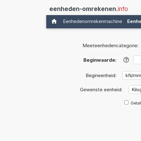
eenheden-omrekenen
.info
Eenhedenomrekenmachine
Eenh
Meeteenhedencategorie:
Beginwaarde:
?
Begineenheid:
Gewenste eenheid:
Getal