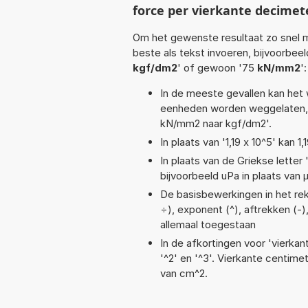
force per vierkante decime
Om het gewenste resultaat zo snel m
beste als tekst invoeren, bijvoorbee
kgf/dm2
' of gewoon '75
kN/mm2
':
In de meeste gevallen kan het 
eenheden worden weggelaten, 
kN/mm2 naar kgf/dm2'.
In plaats van '1,19 x 10^5' kan
In plaats van de Griekse letter
bijvoorbeeld uPa in plaats van 
De basisbewerkingen in het reken
÷), exponent (^), aftrekken (-),
allemaal toegestaan
In de afkortingen voor 'vierkan
'^2' en '^3'. Vierkante centim
van cm^2.