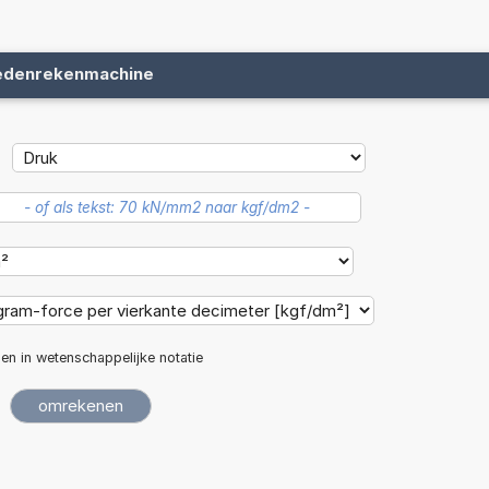
edenrekenmachine
len in wetenschappelijke notatie