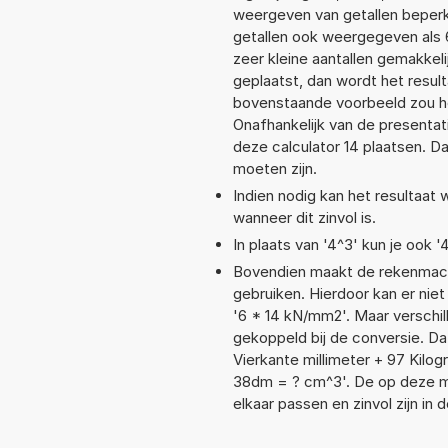
weergeven van getallen beperkt
getallen ook weergegeven als 
zeer kleine aantallen gemakkeli
geplaatst, dan wordt het resul
bovenstaande voorbeeld zou he
Onafhankelijk van de presentat
deze calculator 14 plaatsen. 
moeten zijn.
Indien nodig kan het resultaat
wanneer dit zinvol is.
In plaats van '4^3' kun je ook '
Bovendien maakt de rekenmachi
gebruiken. Hierdoor kan er nie
'6 * 14 kN/mm2'. Maar verschi
gekoppeld bij de conversie. Dat
Vierkante millimeter + 97 Kil
38dm = ? cm^3'. De op deze m
elkaar passen en zinvol zijn in