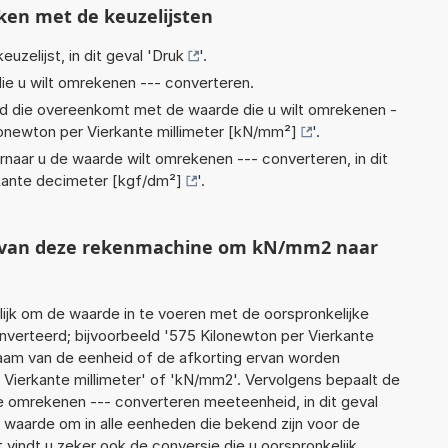
ken met de keuzelijsten
euzelijst, in dit geval '
Druk
'.
ie u wilt omrekenen --- converteren.
eid die overeenkomt met de waarde die u wilt omrekenen -
lonewton per Vierkante millimeter [kN/mm²]
'.
rnaar u de waarde wilt omrekenen --- converteren, in dit
kante decimeter [kgf/dm²]
'.
ht van deze rekenmachine om kN/mm2 naar
jk om de waarde in te voeren met de oorspronkelijke
erteerd; bijvoorbeeld '575 Kilonewton per Vierkante
e naam van de eenheid of de afkorting ervan worden
 Vierkante millimeter' of 'kN/mm2'. Vervolgens bepaalt de
 omrekenen --- converteren meeteenheid, in dit geval
 waarde om in alle eenheden die bekend zijn voor de
t vindt u zeker ook de conversie die u oorspronkelijk