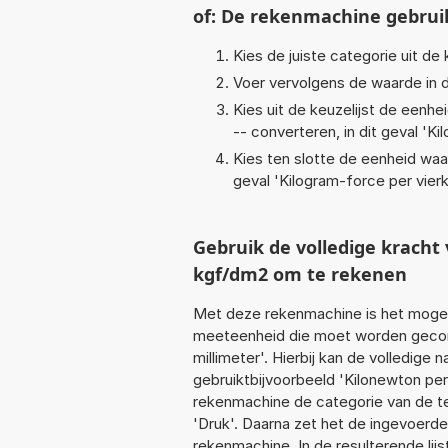
of: De rekenmachine gebrui
Kies de juiste categorie uit de k
Voer vervolgens de waarde in d
Kies uit de keuzelijst de eenh
-- converteren, in dit geval '
Ki
Kies ten slotte de eenheid waa
geval '
Kilogram-force per vier
Gebruik de volledige krac
kgf/dm2 om te rekenen
Met deze rekenmachine is het mogeli
meeteenheid die moet worden geconv
millimeter'. Hierbij kan de volledig
gebruiktbijvoorbeeld 'Kilonewton per
rekenmachine de categorie van de te
'Druk'. Daarna zet het de ingevoerde
rekenmachine. In de resulterende lijs