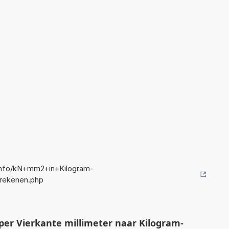
nfo/kN+mm2+in+Kilogram-
rekenen.php
er Vierkante millimeter naar Kilogram-