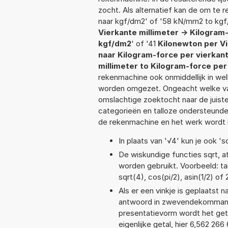
zocht. Als alternatief kan de om te
naar kgf/dm2' of '58 kN/mm2 to kgf
Vierkante millimeter -> Kilogram
kgf/dm2
' of '41
Kilonewton per Vi
naar Kilogram-force per vierkan
millimeter to Kilogram-force pe
rekenmachine ook onmiddellijk in we
worden omgezet. Ongeacht welke va
omslachtige zoektocht naar de juiste 
categorieën en talloze ondersteund
de rekenmachine en het werk wordt 
In plaats van '√4' kun je ook 'sq
De wiskundige functies sqrt, at
worden gebruikt. Voorbeeld: tan
sqrt(4), cos(pi/2), asin(1/2) of
Als er een vinkje is geplaatst n
antwoord in zwevendekommanot
presentatievorm wordt het geta
eigenlijke getal, hier 6,562 2