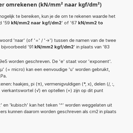
ter omrekenen (kN/mm² naar kgf/dm²)
ogelijk te bereiken, kun je de om te rekenen waarde het
ld '59
kN/mm2 naar kgf/dm2
' of '67
kN/mm2 to
woord 'naar' (of '=' / '->') tussen de namen van de twee
bijvoorbeeld '91
kN/mm2 kgf/dm2
' in plaats van '83
 1,19e5 worden geschreven. De 'e' staat voor 'exponent'.
 'µ' (= micro) kan een eenvoudige 'u' worden gebruikt,
µPa.
en: haakjes, pi (π), vermenigvuldigen (*, x), delen (/, :,
 vierkantswortel (√) en optellen (+) zijn op dit punt
t' en 'kubisch' kan het teken '^' worden weggelaten uit
eters kunnen daarom worden geschreven als cm2 in plaats