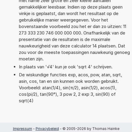
met name zeer grote en zeer kleine aantallen
gemakkelijker leesbaar. Indien op deze plaats geen
vinkje is geplaatst, dan wordt het resultaat op de
gebruikelijke manier weergegeven. Voor het
bovenstaande voorbeeld zou het er dan zo uitzien: 11
273 333 230 746 000 000 000. Onafhankelijk van de
presentatie van de resultaten is de maximale
nauwkeurigheid van deze calculator 14 plaatsen. Dat
zou voor de meeste toepassingen nauwkeurig genoeg
moeten zijn.
In plaats van '√4' kun je ook 'sqrt 4' schrijven.
De wiskundige functies exp, acos, pow, atan, sqrt,
asin, cos, tan en sin kunnen ook worden gebruikt.
Voorbeeld: atan(1/4), sin(π/2), asin(1/2), acos(1),
cos(pi/2), tan(90°), 3 pow 2, 2 exp 3, sin(90) of
sqrt(4)
Impressum
-
Privacybeleid
- © 2005-2026 by Thomas Hainke