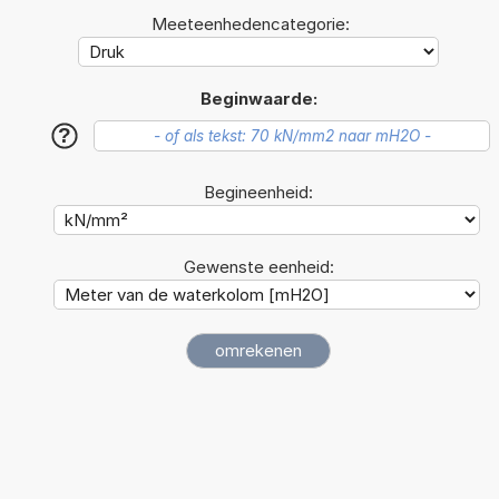
Meeteenhedencategorie:
Beginwaarde:
?
Begineenheid:
Gewenste eenheid: