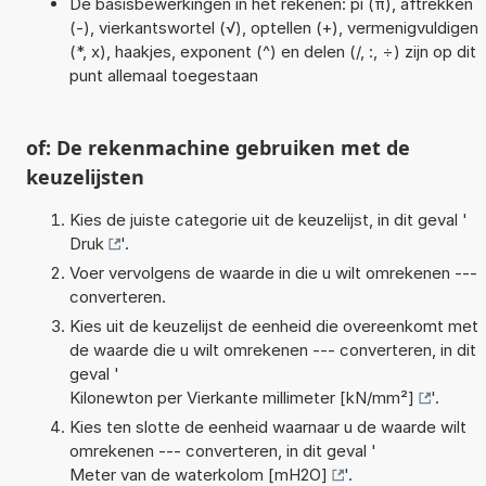
De basisbewerkingen in het rekenen: pi (π), aftrekken
(-), vierkantswortel (√), optellen (+), vermenigvuldigen
(*, x), haakjes, exponent (^) en delen (/, :, ÷) zijn op dit
punt allemaal toegestaan
of: De rekenmachine gebruiken met de
keuzelijsten
Kies de juiste categorie uit de keuzelijst, in dit geval '
Druk
'.
Voer vervolgens de waarde in die u wilt omrekenen ---
converteren.
Kies uit de keuzelijst de eenheid die overeenkomt met
de waarde die u wilt omrekenen --- converteren, in dit
geval '
Kilonewton per Vierkante millimeter [kN/mm²]
'.
Kies ten slotte de eenheid waarnaar u de waarde wilt
omrekenen --- converteren, in dit geval '
Meter van de waterkolom [mH2O]
'.