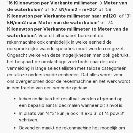
'16
Kilonewton per Vierkante millimeter -> Meter van
de waterkolom
' of '87
kN/mm2 = mH2O
' of '59
Kilonewton per Vierkante millimeter naar mH2O
' of '31
kN/mm2 naar Meter van de waterkolom
' of '74
Kilonewton per Vierkante millimeter to Meter van de
waterkolom
'. Voor dit alternatief berekent de
rekenmachine ook onmiddellijk in welke eenheid de
oorspronkelijke waarde specifiek moet worden omgezet.
Ongeacht welke van deze mogelijkheden men ook gebruikt,
het bespaart de omslachtige zoektocht naar de juiste
vermelding in lange selectielijsten met talloze categorieën
en talloze ondersteunde eenheden. Dat alles wordt voor
ons overgenomen door de rekenmachine en het werk wordt
in een fractie van een seconde gedaan.
Indien nodig kan het resultaat worden afgerond op
een bepaald aantal decimalen wanneer dit zinvol is.
In plaats van '4^3' kun je ook '4 exp 3' of '4 pow 3'
schrijven.
Bovendien maakt de rekenmachine het mogelijk om