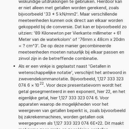
wiskundige uitdrukkingen te gebruiken. Hierdoor kan
er niet alleen met getallen worden gerekend, zoals
bijvoorbeeld '33 * 5 kN/mm2'. Maar verschillende
meeteenheden kunnen ook direct aan elkaar worden
gekoppeld bij de conversie. Dat kan er bijvoorbeeld zo
uitzien: '89 Kilonewton per Vierkante millimeter + 61
Meter van de waterkolom' of '76mm x 48cm x 20dm
= ? cm^3'. De op deze manier gecombineerde
meeteenheden moeten natuurlijk bij elkaar passen en
zinvol zijn in de betreffende combinatie.
Als er een vinkje is geplaatst naast 'Getallen in
wetenschappelijke notatie', verschijnt het antwoord in
zwevendekommanotatie. Bijvoorbeeld, 1,127 333 323
22
074 6
×
10
. Voor deze presentatievorm wordt het
getal gesegmenteerd in een exponent, hier 22, en het
eigenlijke getal, hier 1,127 333 323 074 6. Voor
apparaten waarop de mogelijkheden voor het
weergeven van getallen beperkt is, zoals bijvoorbeeld
bij zakrekenmachines, worden getallen ook
weergegeven als 1,127 333 323 074 6E+22. Dit maakt