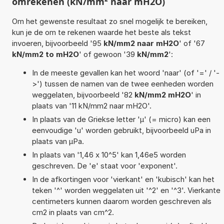
omrekenen (kN/mm² naar mH2O)
Om het gewenste resultaat zo snel mogelijk te bereiken,
kun je de om te rekenen waarde het beste als tekst
invoeren, bijvoorbeeld '95
kN/mm2 naar mH2O
' of '67
kN/mm2 to mH2O
' of gewoon '39
kN/mm2
':
In de meeste gevallen kan het woord 'naar' (of '=' / '-
>') tussen de namen van de twee eenheden worden
weggelaten, bijvoorbeeld '82
kN/mm2 mH2O
' in
plaats van '11 kN/mm2 naar mH2O'.
In plaats van de Griekse letter 'µ' (= micro) kan een
eenvoudige 'u' worden gebruikt, bijvoorbeeld uPa in
plaats van µPa.
In plaats van '1,46 x 10^5' kan 1,46e5 worden
geschreven. De 'e' staat voor 'exponent'.
In de afkortingen voor 'vierkant' en 'kubisch' kan het
teken '^' worden weggelaten uit '^2' en '^3'. Vierkante
centimeters kunnen daarom worden geschreven als
cm2 in plaats van cm^2.