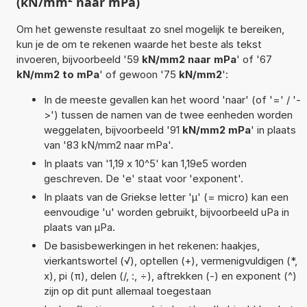
(kN/mm² naar mPa)
Om het gewenste resultaat zo snel mogelijk te bereiken,
kun je de om te rekenen waarde het beste als tekst
invoeren, bijvoorbeeld '59
kN/mm2 naar mPa
' of '67
kN/mm2 to mPa
' of gewoon '75
kN/mm2
':
In de meeste gevallen kan het woord 'naar' (of '=' / '-
>') tussen de namen van de twee eenheden worden
weggelaten, bijvoorbeeld '91
kN/mm2 mPa
' in plaats
van '83 kN/mm2 naar mPa'.
In plaats van '1,19 x 10^5' kan 1,19e5 worden
geschreven. De 'e' staat voor 'exponent'.
In plaats van de Griekse letter 'µ' (= micro) kan een
eenvoudige 'u' worden gebruikt, bijvoorbeeld uPa in
plaats van µPa.
De basisbewerkingen in het rekenen: haakjes,
vierkantswortel (√), optellen (+), vermenigvuldigen (*,
x), pi (π), delen (/, :, ÷), aftrekken (-) en exponent (^)
zijn op dit punt allemaal toegestaan