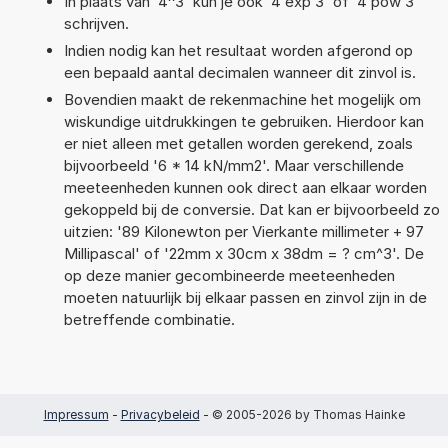
In plaats van '4^3' kun je ook '4 exp 3' of '4 pow 3'
schrijven.
Indien nodig kan het resultaat worden afgerond op
een bepaald aantal decimalen wanneer dit zinvol is.
Bovendien maakt de rekenmachine het mogelijk om
wiskundige uitdrukkingen te gebruiken. Hierdoor kan
er niet alleen met getallen worden gerekend, zoals
bijvoorbeeld '6 * 14 kN/mm2'. Maar verschillende
meeteenheden kunnen ook direct aan elkaar worden
gekoppeld bij de conversie. Dat kan er bijvoorbeeld zo
uitzien: '89 Kilonewton per Vierkante millimeter + 97
Millipascal' of '22mm x 30cm x 38dm = ? cm^3'. De
op deze manier gecombineerde meeteenheden
moeten natuurlijk bij elkaar passen en zinvol zijn in de
betreffende combinatie.
Impressum
-
Privacybeleid
- © 2005-2026 by Thomas Hainke