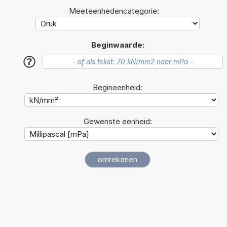
Meeteenhedencategorie:
Beginwaarde:
?
Begineenheid:
Gewenste eenheid: