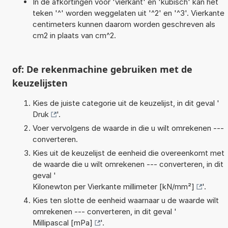
In de afkortingen voor 'vierkant' en 'kubisch' kan het
teken '^' worden weggelaten uit '^2' en '^3'. Vierkante
centimeters kunnen daarom worden geschreven als
cm2 in plaats van cm^2.
of: De rekenmachine gebruiken met de
keuzelijsten
Kies de juiste categorie uit de keuzelijst, in dit geval '
Druk
'.
Voer vervolgens de waarde in die u wilt omrekenen ---
converteren.
Kies uit de keuzelijst de eenheid die overeenkomt met
de waarde die u wilt omrekenen --- converteren, in dit
geval '
Kilonewton per Vierkante millimeter [kN/mm²]
'.
Kies ten slotte de eenheid waarnaar u de waarde wilt
omrekenen --- converteren, in dit geval '
Millipascal [mPa]
'.