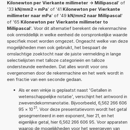
Kilonewton per Vierkante millimeter -> Millipascal
' of
'33
kN/mm2 = mPa
' of '41
Kilonewton per Vierkante
millimeter naar mPa
' of '49
kN/mm2 naar Millipascal
'
of '65
Kilonewton per Vierkante millimeter to
Millipascal
'. Voor dit alternatief berekent de rekenmachine
ook onmiddellijk in welke eenheid de oorspronkelijke waarde
specifiek moet worden omgezet. Ongeacht welke van deze
mogelijkheden men ook gebruikt, het bespaart de
omslachtige zoektocht naar de juiste vermelding in lange
selectielijsten met talloze categorieën en talloze
ondersteunde eenheden. Dat alles wordt voor ons
overgenomen door de rekenmachine en het werk wordt in
een fractie van een seconde gedaan.
Als er een vinkje is geplaatst naast 'Getallen in
wetenschappelijke notatie', verschijnt het antwoord in
zwevendekommanotatie. Bijvoorbeeld, 6,562 266 606
21
95
×
10
. Voor deze presentatievorm wordt het getal
gesegmenteerd in een exponent, hier 21, en het
eigenlijke getal, hier 6,562 266 606 95. Voor apparaten
waarop de mogelijkheden voor het weergeven van