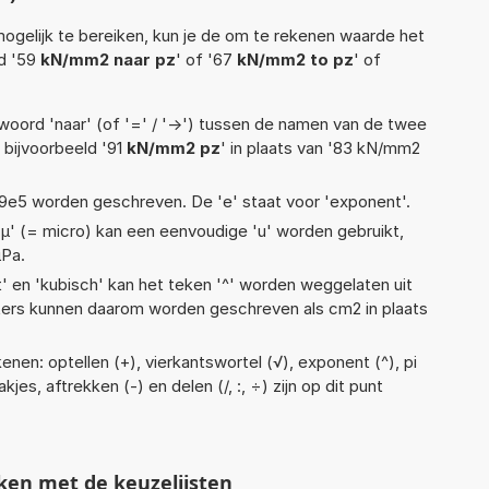
ogelijk te bereiken, kun je de om te rekenen waarde het
ld '59
kN/mm2 naar pz
' of '67
kN/mm2 to pz
' of
woord 'naar' (of '=' / '->') tussen de namen van de twee
bijvoorbeeld '91
kN/mm2 pz
' in plaats van '83 kN/mm2
 1,19e5 worden geschreven. De 'e' staat voor 'exponent'.
 'µ' (= micro) kan een eenvoudige 'u' worden gebruikt,
µPa.
t' en 'kubisch' kan het teken '^' worden weggelaten uit
eters kunnen daarom worden geschreven als cm2 in plaats
nen: optellen (+), vierkantswortel (√), exponent (^), pi
kjes, aftrekken (-) en delen (/, :, ÷) zijn op dit punt
ken met de keuzelijsten