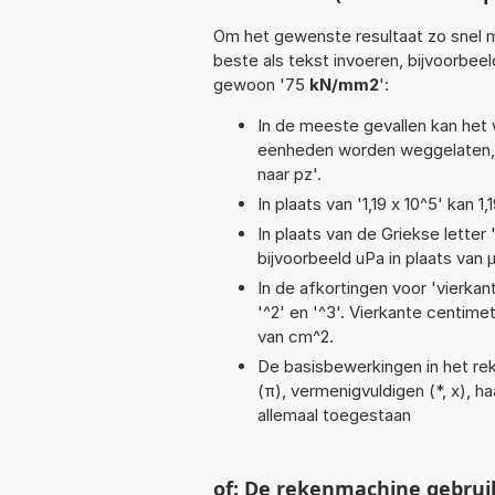
Om het gewenste resultaat zo snel m
beste als tekst invoeren, bijvoorbee
gewoon '75
kN/mm2
':
In de meeste gevallen kan het 
eenheden worden weggelaten, 
naar pz'.
In plaats van '1,19 x 10^5' kan
In plaats van de Griekse letter
bijvoorbeeld uPa in plaats van 
In de afkortingen voor 'vierkan
'^2' en '^3'. Vierkante centim
van cm^2.
De basisbewerkingen in het reke
(π), vermenigvuldigen (*, x), haa
allemaal toegestaan
of: De rekenmachine gebrui