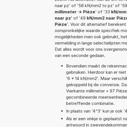
naar pz' of '58 kN/mm2 to pz' of '5
millimeter -> Pièze
' of '33
kN/mm2
naar pz
' of '49
kN/mm2 naar Pièz
Pièze
'. Voor dit alternatief bereke
oorspronkelijke waarde specifiek 
mogelijkheden men ook gebruikt, het
vermelding in lange selectielijsten 
Dat alles wordt voor ons overgenome
van een seconde gedaan.
Bovendien maakt de rekenmachi
gebruiken. Hierdoor kan er nie
'6 * 14 kN/mm2'. Maar verschi
gekoppeld bij de conversie. Dat
Vierkante millimeter + 97 Piè
gecombineerde meeteenheden moe
betreffende combinatie.
In plaats van '4^3' kun je ook '
Als er een vinkje is geplaatst n
antwoord in zwevendekommanot