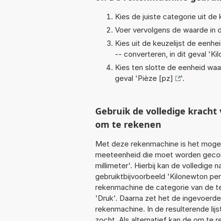
Kies de juiste categorie uit de k
Voer vervolgens de waarde in d
Kies uit de keuzelijst de eenh
-- converteren, in dit geval '
Ki
Kies ten slotte de eenheid waa
geval '
Pièze [pz]
'.
Gebruik de volledige krac
om te rekenen
Met deze rekenmachine is het mogeli
meeteenheid die moet worden geconv
millimeter'. Hierbij kan de volledig
gebruiktbijvoorbeeld 'Kilonewton per
rekenmachine de categorie van de te
'Druk'. Daarna zet het de ingevoerde
rekenmachine. In de resulterende lijs
zocht. Als alternatief kan de om te