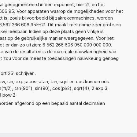
l gesegmenteerd in een exponent, hier 21, en het
66 606 95. Voor apparaten waarop de mogelijkheden voor het
 is, zoals bijvoorbeeld bij zakrekenmachines, worden
6,562 266 606 95E+21. Dit maakt met name zeer grote en
jker leesbaar. Indien op deze plaats geen vinkje is
taat op de gebruikelijke manier weergegeven. Voor het
t er dan zo uitzien: 6 562 266 606 950 000 000 000.
ie van de resultaten is de maximale nauwkeurigheid van
Dat zou voor de meeste toepassingen nauwkeurig genoeg
qrt 25' schrijven.
w, sin, exp, acos, atan, tan, sqrt en cos kunnen ook
π/2), tan(90°), sin(90), cos(pi/2), sqrt(4), 2 exp 3,
 3 pow 2
 worden afgerond op een bepaald aantal decimalen