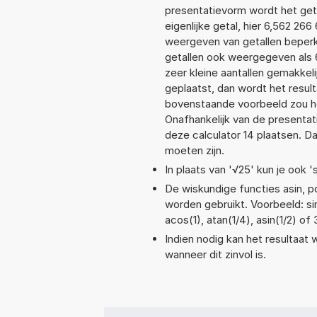
presentatievorm wordt het geta
eigenlijke getal, hier 6,562 2
weergeven van getallen beperkt
getallen ook weergegeven als 
zeer kleine aantallen gemakkeli
geplaatst, dan wordt het resul
bovenstaande voorbeeld zou he
Onafhankelijk van de presentat
deze calculator 14 plaatsen. 
moeten zijn.
In plaats van '√25' kun je ook 's
De wiskundige functies asin, po
worden gebruikt. Voorbeeld: sin(
acos(1), atan(1/4), asin(1/2) of
Indien nodig kan het resultaat
wanneer dit zinvol is.