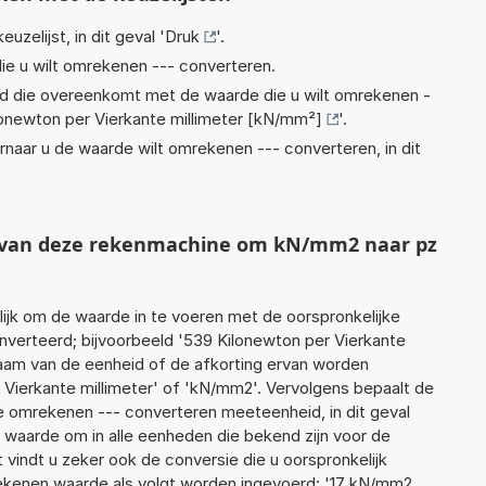
euzelijst, in dit geval '
Druk
'.
ie u wilt omrekenen --- converteren.
eid die overeenkomt met de waarde die u wilt omrekenen -
lonewton per Vierkante millimeter [kN/mm²]
'.
rnaar u de waarde wilt omrekenen --- converteren, in dit
ht van deze rekenmachine om kN/mm2 naar pz
jk om de waarde in te voeren met de oorspronkelijke
erteerd; bijvoorbeeld '539 Kilonewton per Vierkante
e naam van de eenheid of de afkorting ervan worden
 Vierkante millimeter' of 'kN/mm2'. Vervolgens bepaalt de
 omrekenen --- converteren meeteenheid, in dit geval
 waarde om in alle eenheden die bekend zijn voor de
t vindt u zeker ook de conversie die u oorspronkelijk
 rekenen waarde als volgt worden ingevoerd: '17 kN/mm2