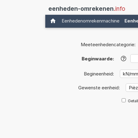
eenheden-omrekenen
.info
Eenhedenomrekenmachine
Eenh
Meeteenhedencategorie:
Beginwaarde:
?
Begineenheid:
Gewenste eenheid:
Getal