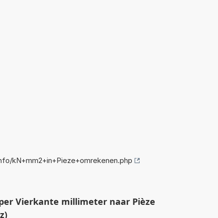
info/kN+mm2+in+Pieze+omrekenen.php
er Vierkante millimeter naar Pièze
z)