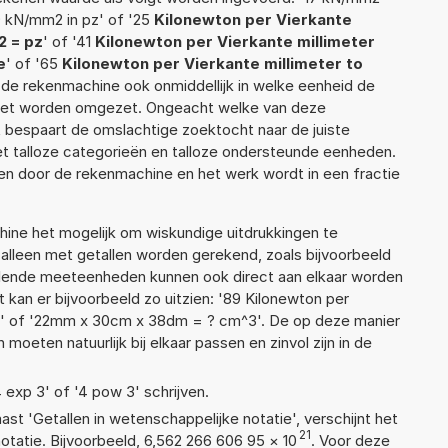
9 kN/mm2 in pz' of '25
Kilonewton per Vierkante
 = pz
' of '41
Kilonewton per Vierkante millimeter
e
' of '65
Kilonewton per Vierkante millimeter to
nt de rekenmachine ook onmiddellijk in welke eenheid de
moet worden omgezet. Ongeacht welke van deze
 bespaart de omslachtige zoektocht naar de juiste
met talloze categorieën en talloze ondersteunde eenheden.
n door de rekenmachine en het werk wordt in een fractie
ne het mogelijk om wiskundige uitdrukkingen te
t alleen met getallen worden gerekend, zoals bijvoorbeeld
llende meeteenheden kunnen ook direct aan elkaar worden
 kan er bijvoorbeeld zo uitzien: '89 Kilonewton per
ze' of '22mm x 30cm x 38dm = ? cm^3'. De op deze manier
ten natuurlijk bij elkaar passen en zinvol zijn in de
4 exp 3' of '4 pow 3' schrijven.
aast 'Getallen in wetenschappelijke notatie', verschijnt het
21
atie. Bijvoorbeeld, 6,562 266 606 95
×
10
. Voor deze