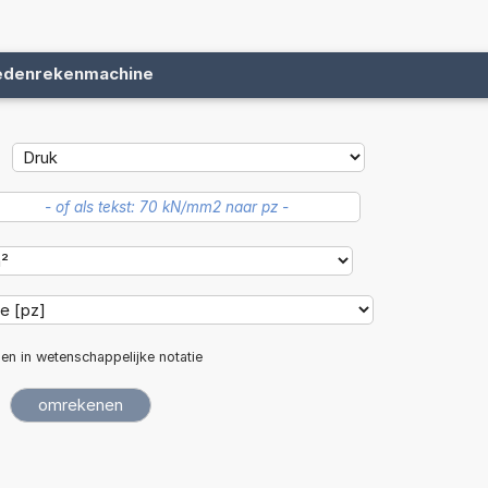
edenrekenmachine
len in wetenschappelijke notatie