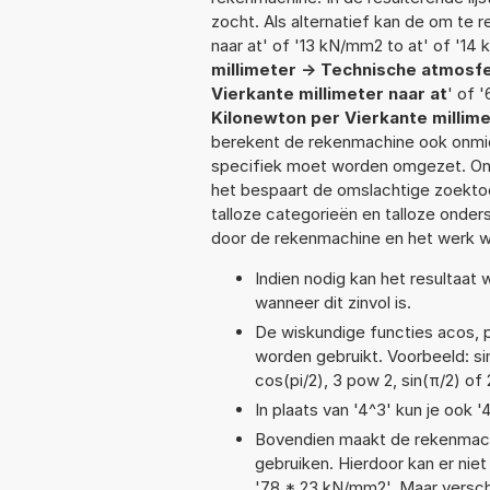
zocht. Als alternatief kan de om te
naar at' of '13 kN/mm2 to at' of '14
millimeter -> Technische atmosf
Vierkante millimeter naar at
' of 
Kilonewton per Vierkante millim
berekent de rekenmachine ook onmidd
specifiek moet worden omgezet. On
het bespaart de omslachtige zoektoch
talloze categorieën en talloze ond
door de rekenmachine en het werk w
Indien nodig kan het resultaat
wanneer dit zinvol is.
De wiskundige functies acos, po
worden gebruikt. Voorbeeld: sin(
cos(pi/2), 3 pow 2, sin(π/2) of
In plaats van '4^3' kun je ook '
Bovendien maakt de rekenmachi
gebruiken. Hierdoor kan er nie
'78 * 23 kN/mm2'. Maar versch