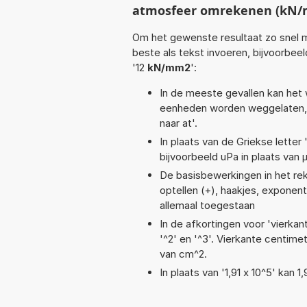
atmosfeer omrekenen (kN/
Om het gewenste resultaat zo snel m
beste als tekst invoeren, bijvoorbee
'12
kN/mm2
':
In de meeste gevallen kan het 
eenheden worden weggelaten, 
naar at'.
In plaats van de Griekse letter
bijvoorbeeld uPa in plaats van 
De basisbewerkingen in het reken
optellen (+), haakjes, exponent 
allemaal toegestaan
In de afkortingen voor 'vierkan
'^2' en '^3'. Vierkante centim
van cm^2.
In plaats van '1,91 x 10^5' kan