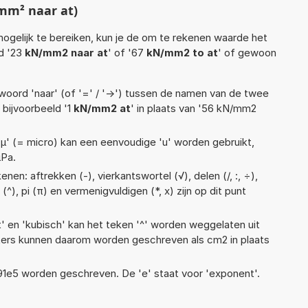
mm² naar at)
ogelijk te bereiken, kun je de om te rekenen waarde het
ld '23
kN/mm2 naar at
' of '67
kN/mm2 to at
' of gewoon
woord 'naar' (of '=' / '->') tussen de namen van de twee
bijvoorbeeld '1
kN/mm2 at
' in plaats van '56 kN/mm2
 'µ' (= micro) kan een eenvoudige 'u' worden gebruikt,
µPa.
en: aftrekken (-), vierkantswortel (√), delen (/, :, ÷),
(^), pi (π) en vermenigvuldigen (*, x) zijn op dit punt
t' en 'kubisch' kan het teken '^' worden weggelaten uit
eters kunnen daarom worden geschreven als cm2 in plaats
 1,91e5 worden geschreven. De 'e' staat voor 'exponent'.