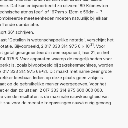
sie. Dat kan er bijvoorbeeld zo uitzien: '89 Kilonewton
 Technische atmosfeer' of '67mm x 12cm x 56dm = ?
mbineerde meeteenheden moeten natuurlijk bij elkaar
reffende combinatie.
sqrt 36' schrijven.
aast 'Getallen in wetenschappelijke notatie', verschijnt het
21
atie. Bijvoorbeeld, 2,017 333 314 975 6
×
10
. Voor
t getal gesegmenteerd in een exponent, hier 21, en het
33 314 975 6. Voor apparaten waarop de mogelijkheden voor
erkt is, zoals bijvoorbeeld bij zakrekenmachines, worden
2,017 333 314 975 6E+21. Dit maakt met name zeer grote
elijker leesbaar. Indien op deze plaats geen vinkje is
taat op de gebruikelijke manier weergegeven. Voor het
t er dan zo uitzien: 2 017 333 314 975 600 000 000.
ie van de resultaten is de maximale nauwkeurigheid van
Dat zou voor de meeste toepassingen nauwkeurig genoeg