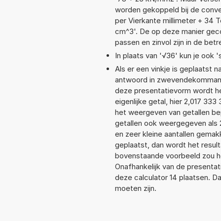
worden gekoppeld bij de conver
per Vierkante millimeter + 34
cm^3'. De op deze manier geco
passen en zinvol zijn in de bet
In plaats van '√36' kun je ook '
Als er een vinkje is geplaatst n
antwoord in zwevendekommanot
deze presentatievorm wordt he
eigenlijke getal, hier 2,017 3
het weergeven van getallen bep
getallen ook weergegeven als 
en zeer kleine aantallen gemakk
geplaatst, dan wordt het resul
bovenstaande voorbeeld zou he
Onafhankelijk van de presentat
deze calculator 14 plaatsen. 
moeten zijn.