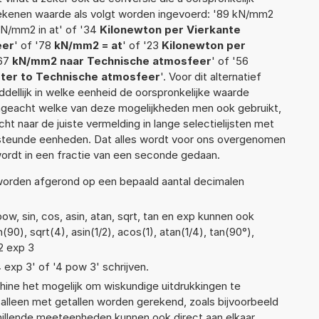
 rekenen waarde als volgt worden ingevoerd: '89 kN/mm2
 kN/mm2 in at' of '34
Kilonewton per Vierkante
eer
' of '78
kN/mm2 = at
' of '23
Kilonewton per
'67
kN/mm2 naar Technische atmosfeer
' of '56
eter to Technische atmosfeer
'. Voor dit alternatief
ellijk in welke eenheid de oorspronkelijke waarde
geacht welke van deze mogelijkheden men ook gebruikt,
t naar de juiste vermelding in lange selectielijsten met
ersteunde eenheden. Dat alles wordt voor ons overgenomen
ordt in een fractie van een seconde gedaan.
 worden afgerond op een bepaald aantal decimalen
w, sin, cos, asin, atan, sqrt, tan en exp kunnen ook
90), sqrt(4), asin(1/2), acos(1), atan(1/4), tan(90°),
 2 exp 3
4 exp 3' of '4 pow 3' schrijven.
ne het mogelijk om wiskundige uitdrukkingen te
t alleen met getallen worden gerekend, zoals bijvoorbeeld
illende meeteenheden kunnen ook direct aan elkaar