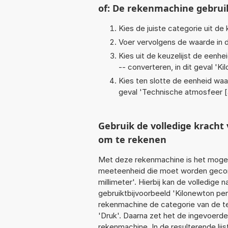
of: De rekenmachine gebrui
Kies de juiste categorie uit de k
Voer vervolgens de waarde in d
Kies uit de keuzelijst de eenh
-- converteren, in dit geval '
Ki
Kies ten slotte de eenheid waa
geval '
Technische atmosfeer [
Gebruik de volledige krach
om te rekenen
Met deze rekenmachine is het mogeli
meeteenheid die moet worden geconv
millimeter'. Hierbij kan de volledig
gebruiktbijvoorbeeld 'Kilonewton per
rekenmachine de categorie van de te
'Druk'. Daarna zet het de ingevoerde
rekenmachine. In de resulterende lijs