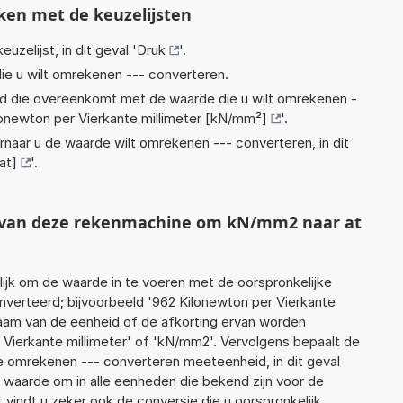
ken met de keuzelijsten
euzelijst, in dit geval '
Druk
'.
ie u wilt omrekenen --- converteren.
eid die overeenkomt met de waarde die u wilt omrekenen -
lonewton per Vierkante millimeter [kN/mm²]
'.
rnaar u de waarde wilt omrekenen --- converteren, in dit
at]
'.
t van deze rekenmachine om kN/mm2 naar at
jk om de waarde in te voeren met de oorspronkelijke
erteerd; bijvoorbeeld '962 Kilonewton per Vierkante
e naam van de eenheid of de afkorting ervan worden
 Vierkante millimeter' of 'kN/mm2'. Vervolgens bepaalt de
 omrekenen --- converteren meeteenheid, in dit geval
 waarde om in alle eenheden die bekend zijn voor de
t vindt u zeker ook de conversie die u oorspronkelijk