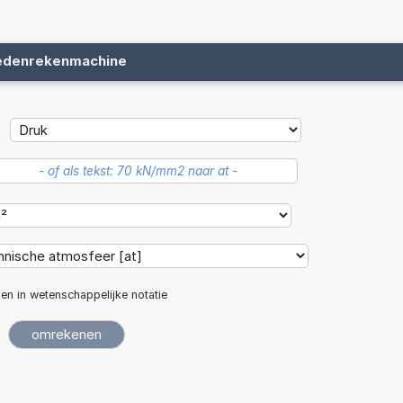
edenrekenmachine
len in wetenschappelijke notatie