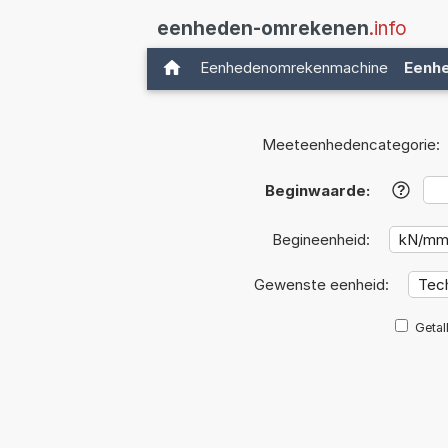
eenheden-omrekenen
.info
Eenhedenomrekenmachine
Eenh
Meeteenhedencategorie:
Beginwaarde:
?
Begineenheid:
Gewenste eenheid:
Getal