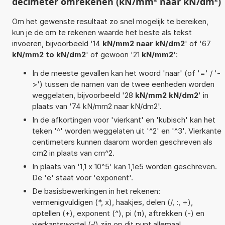
decimeter omrekenen (kN/mm² naar kN/dm²)
Om het gewenste resultaat zo snel mogelijk te bereiken,
kun je de om te rekenen waarde het beste als tekst
invoeren, bijvoorbeeld '14
kN/mm2 naar kN/dm2
' of '67
kN/mm2 to kN/dm2
' of gewoon '21
kN/mm2
':
In de meeste gevallen kan het woord 'naar' (of '=' / '-
>') tussen de namen van de twee eenheden worden
weggelaten, bijvoorbeeld '28
kN/mm2 kN/dm2
' in
plaats van '74 kN/mm2 naar kN/dm2'.
In de afkortingen voor 'vierkant' en 'kubisch' kan het
teken '^' worden weggelaten uit '^2' en '^3'. Vierkante
centimeters kunnen daarom worden geschreven als
cm2 in plaats van cm^2.
In plaats van '1,1 x 10^5' kan 1,1e5 worden geschreven.
De 'e' staat voor 'exponent'.
De basisbewerkingen in het rekenen:
vermenigvuldigen (*, x), haakjes, delen (/, :, ÷),
optellen (+), exponent (^), pi (π), aftrekken (-) en
vierkantswortel (√) zijn op dit punt allemaal