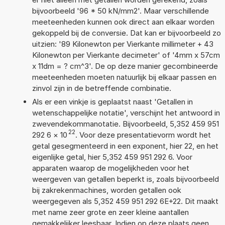
bijvoorbeeld '96 * 50 kN/mm2'. Maar verschillende
meeteenheden kunnen ook direct aan elkaar worden
gekoppeld bij de conversie. Dat kan er bijvoorbeeld zo
uitzien: '89 Kilonewton per Vierkante millimeter + 43
Kilonewton per Vierkante decimeter' of '4mm x 57cm
x 11dm = ? cm^3'. De op deze manier gecombineerde
meeteenheden moeten natuurlijk bij elkaar passen en
zinvol zijn in de betreffende combinatie.
Als er een vinkje is geplaatst naast 'Getallen in
wetenschappelijke notatie', verschijnt het antwoord in
zwevendekommanotatie. Bijvoorbeeld, 5,352 459 951
22
292 6
×
10
. Voor deze presentatievorm wordt het
getal gesegmenteerd in een exponent, hier 22, en het
eigenlijke getal, hier 5,352 459 951 292 6. Voor
apparaten waarop de mogelijkheden voor het
weergeven van getallen beperkt is, zoals bijvoorbeeld
bij zakrekenmachines, worden getallen ook
weergegeven als 5,352 459 951 292 6E+22. Dit maakt
met name zeer grote en zeer kleine aantallen
gemakkelijker leesbaar. Indien op deze plaats geen