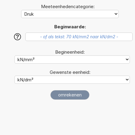
Meeteenhedencategorie:
Beginwaarde:
?
Begineenheid:
Gewenste eenheid: