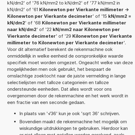
kN/dm2' of '76 kN/mm2 to kN/dm2' of '77 kN/mm2 in
kN/dm2' of '61
Kilonewton per Vierkante millimeter ->
Kilonewton per Vierkante decimeter
' of '15
kN/mm2 =
kN/dm2
' of '68
Kilonewton per Vierkante millimeter
naar kN/dm2
' of '22
kN/mm2 naar Kilonewton per
Vierkante decimeter
' of '29
Kilonewton per Vierkante
millimeter to Kilonewton per Vierkante decimeter
'.
Voor dit alternatief berekent de rekenmachine ook
onmiddellijk in welke eenheid de oorspronkelijke waarde
specifiek moet worden omgezet. Ongeacht welke van deze
mogelijkheden men ook gebruikt, het bespaart de
omslachtige zoektocht naar de juiste vermelding in lange
selectielijsten met talloze categorieën en talloze
ondersteunde eenheden. Dat alles wordt voor ons
overgenomen door de rekenmachine en het werk wordt in
een fractie van een seconde gedaan.
In plaats van '√36' kun je ook 'sqrt 36' schrijven.
Bovendien maakt de rekenmachine het mogelijk om
wiskundige uitdrukkingen te gebruiken. Hierdoor kan
er niet alleen met getallen worden gerekend, zoals