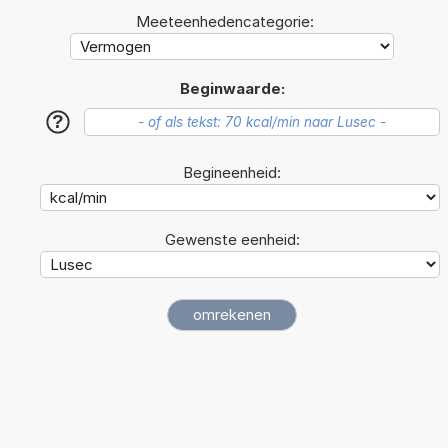
Meeteenhedencategorie:
Beginwaarde:
?
Begineenheid:
Gewenste eenheid: