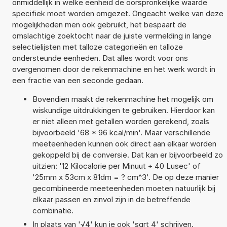
onmiddellijk in welke eenheid de oorspronkelijke waarde
specifiek moet worden omgezet. Ongeacht welke van deze
mogelijkheden men ook gebruikt, het bespaart de
omslachtige zoektocht naar de juiste vermelding in lange
selectielijsten met talloze categorieën en talloze
ondersteunde eenheden. Dat alles wordt voor ons
overgenomen door de rekenmachine en het werk wordt in
een fractie van een seconde gedaan.
Bovendien maakt de rekenmachine het mogelijk om
wiskundige uitdrukkingen te gebruiken. Hierdoor kan
er niet alleen met getallen worden gerekend, zoals
bijvoorbeeld '68 * 96 kcal/min'. Maar verschillende
meeteenheden kunnen ook direct aan elkaar worden
gekoppeld bij de conversie. Dat kan er bijvoorbeeld zo
uitzien: '12 Kilocalorie per Minuut + 40 Lusec' of
'25mm x 53cm x 81dm = ? cm^3'. De op deze manier
gecombineerde meeteenheden moeten natuurlijk bij
elkaar passen en zinvol zijn in de betreffende
combinatie.
In plaats van '√4' kun je ook 'sqrt 4' schrijven.