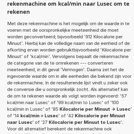
rekenmachine om kcal/min naar Lusec om te
rekenen
Met deze rekenmachine is het mogelijk om de waarde in te
voeren met de oorspronkelijke meeteenheid die moet
worden geconverteerd; bijvoorbeeld '912 Kilocalorie per
Minuut'. Hierbij kan de volledige naam van de eenheid of de
afkorting ervan worden gebruiktbijvoorbeeld 'Kilocalorie per
Minuut' of 'kcal/min'. Vervolgens bepaalt de rekenmachine
de categorie van de te omrekenen --- converteren
meeteenheid, in dit geval 'Vermogen'. Daarna zet het de
ingevoerde waarde om in alle eenheden die bekend zijn voor
de rekenmachine. In de resulterende lijst vindt u zeker ook
de conversie die u oorspronkelijk zocht. Als alternatief kan
de om te rekenen waarde als volgt worden ingevoerd: '57
kcal/min naar Lusec' of '99 kcal/min to Lusec' of '100
kcal/min in Lusec' of '85
Kilocalorie per Minuut -> Lusec
'
of '14
kcal/min = Lusec
' of '42
Kilocalorie per Minuut
naar Lusec
' of '27
Kilocalorie per Minuut to Lusec
'.
Voor dit alternatief berekent de rekenmachine ook