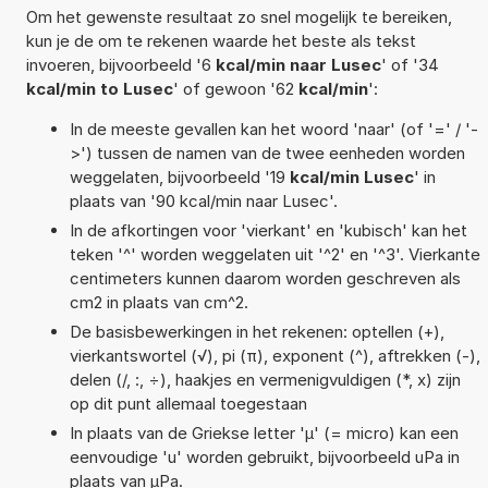
Om het gewenste resultaat zo snel mogelijk te bereiken,
kun je de om te rekenen waarde het beste als tekst
invoeren, bijvoorbeeld '6
kcal/min naar Lusec
' of '34
kcal/min to Lusec
' of gewoon '62
kcal/min
':
In de meeste gevallen kan het woord 'naar' (of '=' / '-
>') tussen de namen van de twee eenheden worden
weggelaten, bijvoorbeeld '19
kcal/min Lusec
' in
plaats van '90 kcal/min naar Lusec'.
In de afkortingen voor 'vierkant' en 'kubisch' kan het
teken '^' worden weggelaten uit '^2' en '^3'. Vierkante
centimeters kunnen daarom worden geschreven als
cm2 in plaats van cm^2.
De basisbewerkingen in het rekenen: optellen (+),
vierkantswortel (√), pi (π), exponent (^), aftrekken (-),
delen (/, :, ÷), haakjes en vermenigvuldigen (*, x) zijn
op dit punt allemaal toegestaan
In plaats van de Griekse letter 'µ' (= micro) kan een
eenvoudige 'u' worden gebruikt, bijvoorbeeld uPa in
plaats van µPa.