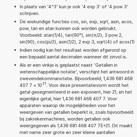
In plaats van '4^3' kun je ook '4 exp 3' of '4 pow 3'
schrijven.
De wiskundige functies cos, sin, exp, sqrt, asin, acos,
pow, tan en atan kunnen ook worden gebruikt.
Voorbeeld: atan(1/4), tan(90°), sin(π/2), 3 pow 2,
sin(90), cos(pi/2), asin(1/2), 2 exp 3, sqrt(4) of acos(1)
Indien nodig kan het resultaat worden afgerond op
een bepaald aantal decimalen wanneer dit zinvol is.
Als er een vinkje is geplaatst naast 'Getallen in
wetenschappelijke notatie', verschijnt het antwoord in
zwevendekommanotatie. Bijvoorbeeld, 1,436 681 468
21
407 7
×
10
. Voor deze presentatievorm wordt het
getal gesegmenteerd in een exponent, hier 21, en het
eigenlijke getal, hier 1,436 681 468 407 7. Voor
apparaten waarop de mogelijkheden voor het
weergeven van getallen beperkt is, zoals bijvoorbeeld
bij zakrekenmachines, worden getallen ook
weergegeven als 1,436 681 468 407 7E+21. Dit maakt
met name zeer grote en zeer kleine aantallen