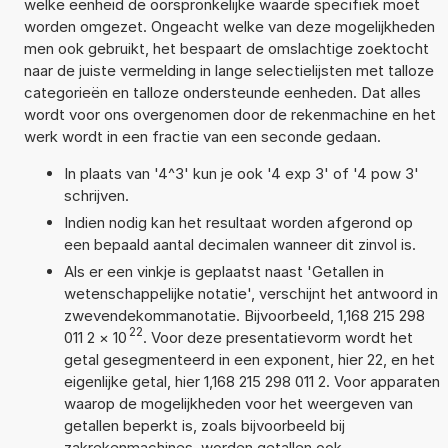
welke eenheid de oorspronkelijke waarde specifiek moet
worden omgezet. Ongeacht welke van deze mogelijkheden
men ook gebruikt, het bespaart de omslachtige zoektocht
naar de juiste vermelding in lange selectielijsten met talloze
categorieën en talloze ondersteunde eenheden. Dat alles
wordt voor ons overgenomen door de rekenmachine en het
werk wordt in een fractie van een seconde gedaan.
In plaats van '4^3' kun je ook '4 exp 3' of '4 pow 3'
schrijven.
Indien nodig kan het resultaat worden afgerond op
een bepaald aantal decimalen wanneer dit zinvol is.
Als er een vinkje is geplaatst naast 'Getallen in
wetenschappelijke notatie', verschijnt het antwoord in
zwevendekommanotatie. Bijvoorbeeld, 1,168 215 298
22
011 2
×
10
. Voor deze presentatievorm wordt het
getal gesegmenteerd in een exponent, hier 22, en het
eigenlijke getal, hier 1,168 215 298 011 2. Voor apparaten
waarop de mogelijkheden voor het weergeven van
getallen beperkt is, zoals bijvoorbeeld bij
zakrekenmachines, worden getallen ook