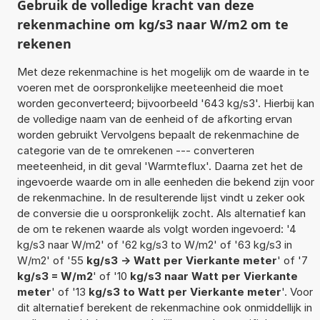
Gebruik de volledige kracht van deze
rekenmachine om kg/s3 naar W/m2 om te
rekenen
Met deze rekenmachine is het mogelijk om de waarde in te
voeren met de oorspronkelijke meeteenheid die moet
worden geconverteerd; bijvoorbeeld '643 kg/s3'. Hierbij kan
de volledige naam van de eenheid of de afkorting ervan
worden gebruikt Vervolgens bepaalt de rekenmachine de
categorie van de te omrekenen --- converteren
meeteenheid, in dit geval 'Warmteflux'. Daarna zet het de
ingevoerde waarde om in alle eenheden die bekend zijn voor
de rekenmachine. In de resulterende lijst vindt u zeker ook
de conversie die u oorspronkelijk zocht. Als alternatief kan
de om te rekenen waarde als volgt worden ingevoerd: '4
kg/s3 naar W/m2' of '62 kg/s3 to W/m2' of '63 kg/s3 in
W/m2' of '55
kg/s3 -> Watt per Vierkante meter
' of '7
kg/s3 = W/m2
' of '10
kg/s3 naar Watt per Vierkante
meter
' of '13
kg/s3 to Watt per Vierkante meter
'. Voor
dit alternatief berekent de rekenmachine ook onmiddellijk in