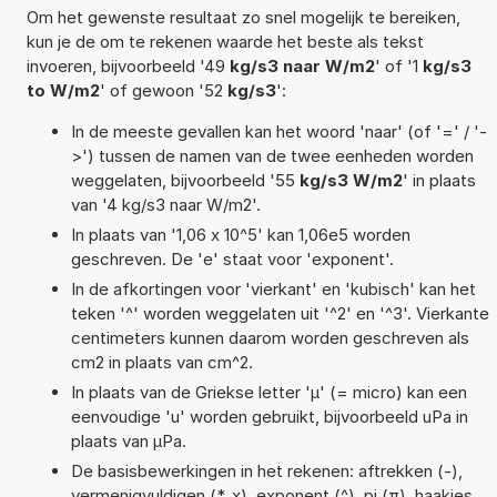
Om het gewenste resultaat zo snel mogelijk te bereiken,
kun je de om te rekenen waarde het beste als tekst
invoeren, bijvoorbeeld '49
kg/s3 naar W/m2
' of '1
kg/s3
to W/m2
' of gewoon '52
kg/s3
':
In de meeste gevallen kan het woord 'naar' (of '=' / '-
>') tussen de namen van de twee eenheden worden
weggelaten, bijvoorbeeld '55
kg/s3 W/m2
' in plaats
van '4 kg/s3 naar W/m2'.
In plaats van '1,06 x 10^5' kan 1,06e5 worden
geschreven. De 'e' staat voor 'exponent'.
In de afkortingen voor 'vierkant' en 'kubisch' kan het
teken '^' worden weggelaten uit '^2' en '^3'. Vierkante
centimeters kunnen daarom worden geschreven als
cm2 in plaats van cm^2.
In plaats van de Griekse letter 'µ' (= micro) kan een
eenvoudige 'u' worden gebruikt, bijvoorbeeld uPa in
plaats van µPa.
De basisbewerkingen in het rekenen: aftrekken (-),
vermenigvuldigen (*, x), exponent (^), pi (π), haakjes,