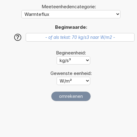
Meeteenhedencategorie:
Beginwaarde:
?
Begineenheid:
Gewenste eenheid: