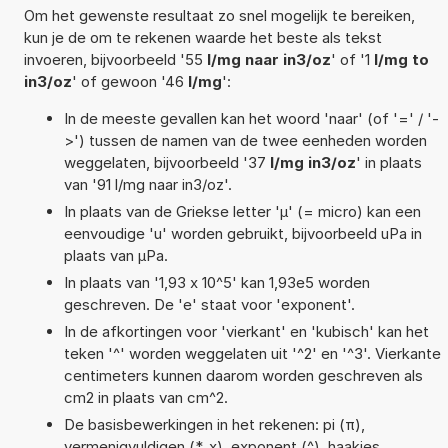
Om het gewenste resultaat zo snel mogelijk te bereiken,
kun je de om te rekenen waarde het beste als tekst
invoeren, bijvoorbeeld '55
l/mg naar in3/oz
' of '1
l/mg to
in3/oz
' of gewoon '46
l/mg
':
In de meeste gevallen kan het woord 'naar' (of '=' / '-
>') tussen de namen van de twee eenheden worden
weggelaten, bijvoorbeeld '37
l/mg in3/oz
' in plaats
van '91 l/mg naar in3/oz'.
In plaats van de Griekse letter 'µ' (= micro) kan een
eenvoudige 'u' worden gebruikt, bijvoorbeeld uPa in
plaats van µPa.
In plaats van '1,93 x 10^5' kan 1,93e5 worden
geschreven. De 'e' staat voor 'exponent'.
In de afkortingen voor 'vierkant' en 'kubisch' kan het
teken '^' worden weggelaten uit '^2' en '^3'. Vierkante
centimeters kunnen daarom worden geschreven als
cm2 in plaats van cm^2.
De basisbewerkingen in het rekenen: pi (π),
vermenigvuldigen (*, x), exponent (^), haakjes,