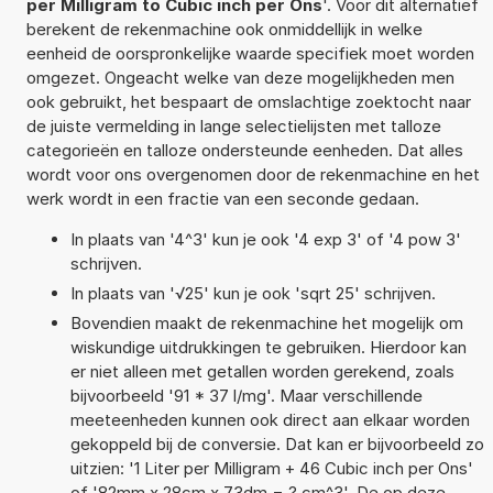
per Milligram to Cubic inch per Ons
'. Voor dit alternatief
berekent de rekenmachine ook onmiddellijk in welke
eenheid de oorspronkelijke waarde specifiek moet worden
omgezet. Ongeacht welke van deze mogelijkheden men
ook gebruikt, het bespaart de omslachtige zoektocht naar
de juiste vermelding in lange selectielijsten met talloze
categorieën en talloze ondersteunde eenheden. Dat alles
wordt voor ons overgenomen door de rekenmachine en het
werk wordt in een fractie van een seconde gedaan.
In plaats van '4^3' kun je ook '4 exp 3' of '4 pow 3'
schrijven.
In plaats van '√25' kun je ook 'sqrt 25' schrijven.
Bovendien maakt de rekenmachine het mogelijk om
wiskundige uitdrukkingen te gebruiken. Hierdoor kan
er niet alleen met getallen worden gerekend, zoals
bijvoorbeeld '91 * 37 l/mg'. Maar verschillende
meeteenheden kunnen ook direct aan elkaar worden
gekoppeld bij de conversie. Dat kan er bijvoorbeeld zo
uitzien: '1 Liter per Milligram + 46 Cubic inch per Ons'
of '82mm x 28cm x 73dm = ? cm^3'. De op deze