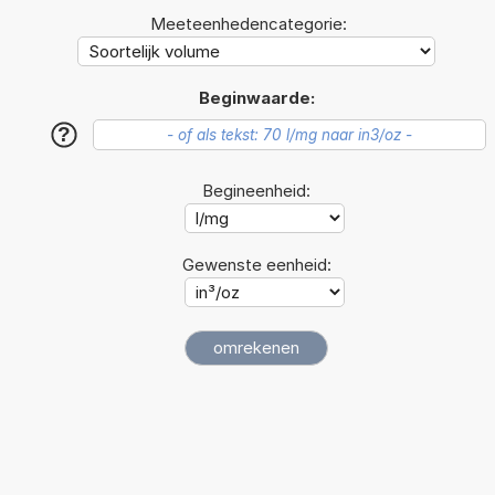
Meeteenhedencategorie:
Beginwaarde:
?
Begineenheid:
Gewenste eenheid: