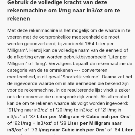
Gebruik de volledige kracht van deze
rekenmachine om l/mg naar in3/oz om te
rekenen
Met deze rekenmachine is het mogelijk om de waarde in te
voeren met de oorspronkelijke meeteenheid die moet
worden geconverteerd; bijvoorbeeld '964 Liter per
Milligram'. Hierbij kan de volledige naam van de eenheid of
de afkorting ervan worden gebruiktbijvoorbeeld 'Liter per
Milligram' of 'l/mg'. Vervolgens bepaalt de rekenmachine de
categorie van de te omrekenen --- converteren
meeteenheid, in dit geval 'Soortelijk volume'. Daarna zet het
de ingevoerde waarde om in alle eenheden die bekend zijn
voor de rekenmachine. In de resulterende lijst vindt u zeker
ook de conversie die u oorspronkelijk zocht. Als alternatief
kan de om te rekenen waarde als volgt worden ingevoerd:
'91 l/mg naar in3/oz' of '20 l/mg to in3/oz' of '21 l/mg in
in3/oz' of '37
Liter per Milligram -> Cubic inch per Ons
'
of '82
l/mg = in3/oz
' of '28
Liter per Milligram naar
in3/oz
' of '73
l/mg naar Cubic inch per Ons
' of '64
Liter