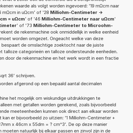
 rekenen waarde als volgt worden ingevoerd: '19 mΩcm naar
6 mΩcm in uΩcm' of '28
Milliohm-Centimeter ->
cm = uΩcm
' of '46
Milliohm-Centimeter naar uΩcm
'
timeter
' of '73
Milliohm-Centimeter to Microohm-
berekent de rekenmachine ook onmiddellijk in welke eenheid
ek moet worden omgezet. Ongeacht welke van deze
 bespaart de omslachtige zoektocht naar de juiste
met talloze categorieën en talloze ondersteunde eenheden.
n door de rekenmachine en het werk wordt in een fractie
sqrt 36' schrijven.
 worden afgerond op een bepaald aantal decimalen
ne het mogelijk om wiskundige uitdrukkingen te
t alleen met getallen worden gerekend, zoals bijvoorbeeld
lende meeteenheden kunnen ook direct aan elkaar worden
 kan er bijvoorbeeld zo uitzien: '1 Milliohm-Centimeter +
'37mm x 46cm x 55dm = ? cm^3'. De op deze manier
ten natuurlijk bij elkaar passen en zinvol zijn in de