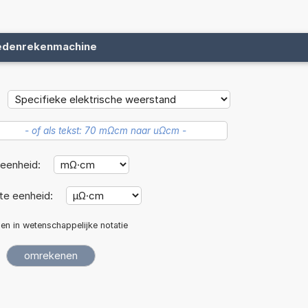
edenrekenmachine
eenheid:
e eenheid:
len in wetenschappelijke notatie