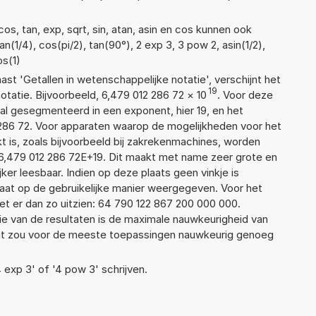
s, tan, exp, sqrt, sin, atan, asin en cos kunnen ook
(1/4), cos(pi/2), tan(90°), 2 exp 3, 3 pow 2, asin(1/2),
os(1)
aast 'Getallen in wetenschappelijke notatie', verschijnt het
19
atie. Bijvoorbeeld, 6,479 012 286 72
×
10
. Voor deze
al gesegmenteerd in een exponent, hier 19, en het
12 286 72. Voor apparaten waarop de mogelijkheden voor het
 is, zoals bijvoorbeeld bij zakrekenmachines, worden
6,479 012 286 72E+19. Dit maakt met name zeer grote en
jker leesbaar. Indien op deze plaats geen vinkje is
taat op de gebruikelijke manier weergegeven. Voor het
t er dan zo uitzien: 64 790 122 867 200 000 000.
ie van de resultaten is de maximale nauwkeurigheid van
Dat zou voor de meeste toepassingen nauwkeurig genoeg
4 exp 3' of '4 pow 3' schrijven.