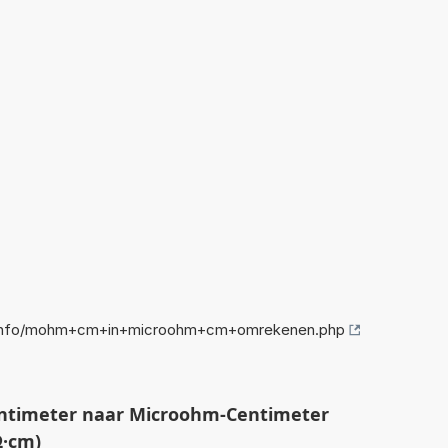
.info/mohm+cm+in+microohm+cm+omrekenen.php
ntimeter naar Microohm-Centimeter
·cm)