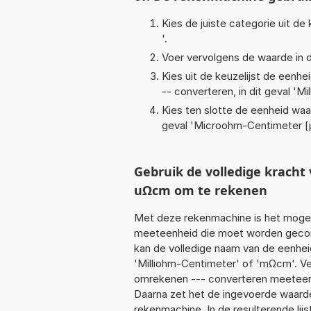
Kies de juiste categorie uit de k
'.
Voer vervolgens de waarde in d
Kies uit de keuzelijst de eenh
-- converteren, in dit geval '
Mi
Kies ten slotte de eenheid waa
geval '
Microohm-Centimeter [
Gebruik de volledige krac
uΩcm om te rekenen
Met deze rekenmachine is het mogeli
meeteenheid die moet worden geconve
kan de volledige naam van de eenhei
'Milliohm-Centimeter' of 'mΩcm'. V
omrekenen --- converteren meeteenhe
Daarna zet het de ingevoerde waarde
rekenmachine. In de resulterende lijs