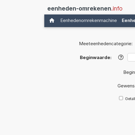
eenheden-omrekenen
.info
Eenhedenomrekenmachine
Eenh
Meeteenhedencategorie:
Beginwaarde:
?
Begin
Gewenst
Getal