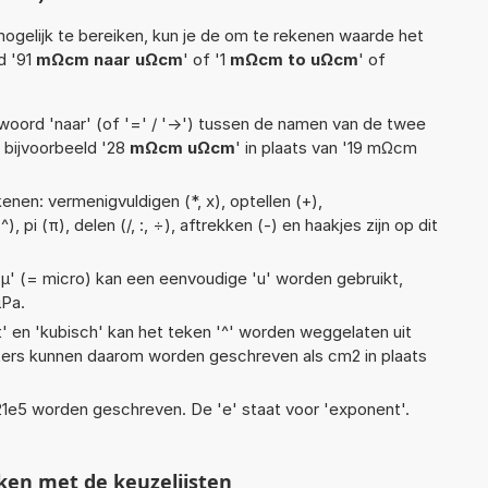
ogelijk te bereiken, kun je de om te rekenen waarde het
d '91
mΩcm naar uΩcm
' of '1
mΩcm to uΩcm
' of
woord 'naar' (of '=' / '->') tussen de namen van de twee
bijvoorbeeld '28
mΩcm uΩcm
' in plaats van '19 mΩcm
nen: vermenigvuldigen (*, x), optellen (+),
, pi (π), delen (/, :, ÷), aftrekken (-) en haakjes zijn op dit
 'µ' (= micro) kan een eenvoudige 'u' worden gebruikt,
µPa.
t' en 'kubisch' kan het teken '^' worden weggelaten uit
eters kunnen daarom worden geschreven als cm2 in plaats
 1,21e5 worden geschreven. De 'e' staat voor 'exponent'.
ken met de keuzelijsten