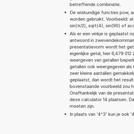
betreffende combinatie.
De wiskundige functies pow, aco
worden gebruikt. Voorbeeld: atan
sin(π/2), sqrt(4), sin(90) of ac
Als er een vinkje is geplaatst n
antwoord in zwevendekommanot
presentatievorm wordt het get
eigenlijke getal, hier 6,479 0
weergeven van getallen beperkt
getallen ook weergegeven als 
zeer kleine aantallen gemakkeli
geplaatst, dan wordt het resul
bovenstaande voorbeeld zou he
Onafhankelijk van de presentat
deze calculator 14 plaatsen. 
moeten zijn.
In plaats van '4^3' kun je ook '