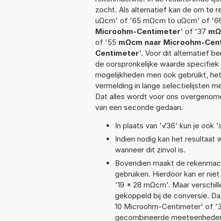
zocht. Als alternatief kan de om te
uΩcm' of '65 mΩcm to uΩcm' of '6
Microohm-Centimeter
' of '37
mΩ
of '55
mΩcm naar Microohm-Cen
Centimeter
'. Voor dit alternatief 
de oorspronkelijke waarde specifi
mogelijkheden men ook gebruikt, het
vermelding in lange selectielijsten 
Dat alles wordt voor ons overgenome
van een seconde gedaan.
In plaats van '√36' kun je ook '
Indien nodig kan het resultaat
wanneer dit zinvol is.
Bovendien maakt de rekenmachi
gebruiken. Hierdoor kan er nie
'19 * 28 mΩcm'. Maar verschil
gekoppeld bij de conversie. Dat
10 Microohm-Centimeter' of 
gecombineerde meeteenheden moe