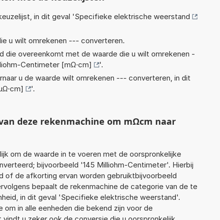
euzelijst, in dit geval '
Specifieke elektrische weerstand
ie u wilt omrekenen --- converteren.
eid die overeenkomt met de waarde die u wilt omrekenen -
lliohm-Centimeter [mΩ·cm]
'.
rnaar u de waarde wilt omrekenen --- converteren, in dit
µΩ·cm]
'.
ht van deze rekenmachine om mΩcm naar
jk om de waarde in te voeren met de oorspronkelijke
rteerd; bijvoorbeeld '145 Milliohm-Centimeter'. Hierbij
d of de afkorting ervan worden gebruiktbijvoorbeeld
ervolgens bepaalt de rekenmachine de categorie van de te
id, in dit geval 'Specifieke elektrische weerstand'.
 om in alle eenheden die bekend zijn voor de
t vindt u zeker ook de conversie die u oorspronkelijk