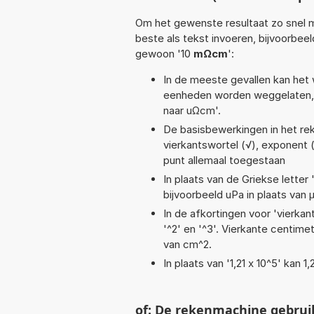
Om het gewenste resultaat zo snel m
beste als tekst invoeren, bijvoorbeel
gewoon '10
mΩcm
':
In de meeste gevallen kan het 
eenheden worden weggelaten, 
naar uΩcm'.
De basisbewerkingen in het reke
vierkantswortel (√), exponent (^)
punt allemaal toegestaan
In plaats van de Griekse letter
bijvoorbeeld uPa in plaats van 
In de afkortingen voor 'vierkan
'^2' en '^3'. Vierkante centim
van cm^2.
In plaats van '1,21 x 10^5' kan
of: De rekenmachine gebrui