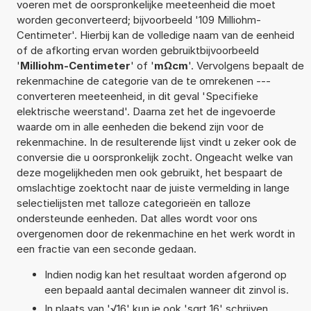
voeren met de oorspronkelijke meeteenheid die moet
worden geconverteerd; bijvoorbeeld '109 Milliohm-
Centimeter'. Hierbij kan de volledige naam van de eenheid
of de afkorting ervan worden gebruiktbijvoorbeeld
'
Milliohm-Centimeter
' of '
mΩcm
'. Vervolgens bepaalt de
rekenmachine de categorie van de te omrekenen ---
converteren meeteenheid, in dit geval 'Specifieke
elektrische weerstand'. Daarna zet het de ingevoerde
waarde om in alle eenheden die bekend zijn voor de
rekenmachine. In de resulterende lijst vindt u zeker ook de
conversie die u oorspronkelijk zocht. Ongeacht welke van
deze mogelijkheden men ook gebruikt, het bespaart de
omslachtige zoektocht naar de juiste vermelding in lange
selectielijsten met talloze categorieën en talloze
ondersteunde eenheden. Dat alles wordt voor ons
overgenomen door de rekenmachine en het werk wordt in
een fractie van een seconde gedaan.
Indien nodig kan het resultaat worden afgerond op
een bepaald aantal decimalen wanneer dit zinvol is.
In plaats van '√16' kun je ook 'sqrt 16' schrijven.