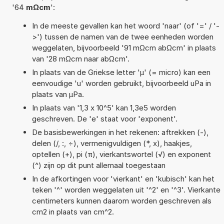
'64
mΩcm
':
In de meeste gevallen kan het woord 'naar' (of '=' / '-
>') tussen de namen van de twee eenheden worden
weggelaten, bijvoorbeeld '91 mΩcm abΩcm' in plaats
van '28 mΩcm naar abΩcm'.
In plaats van de Griekse letter 'µ' (= micro) kan een
eenvoudige 'u' worden gebruikt, bijvoorbeeld uPa in
plaats van µPa.
In plaats van '1,3 x 10^5' kan 1,3e5 worden
geschreven. De 'e' staat voor 'exponent'.
De basisbewerkingen in het rekenen: aftrekken (-),
delen (/, :, ÷), vermenigvuldigen (*, x), haakjes,
optellen (+), pi (π), vierkantswortel (√) en exponent
(^) zijn op dit punt allemaal toegestaan
In de afkortingen voor 'vierkant' en 'kubisch' kan het
teken '^' worden weggelaten uit '^2' en '^3'. Vierkante
centimeters kunnen daarom worden geschreven als
cm2 in plaats van cm^2.