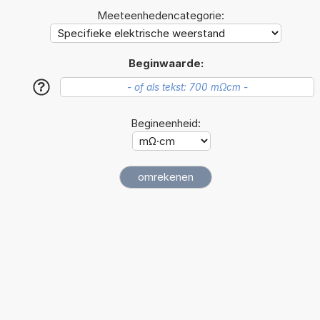
Meeteenhedencategorie:
Beginwaarde:
?
Begineenheid: