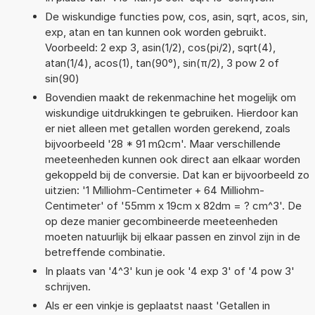
De wiskundige functies pow, cos, asin, sqrt, acos, sin,
exp, atan en tan kunnen ook worden gebruikt.
Voorbeeld: 2 exp 3, asin(1/2), cos(pi/2), sqrt(4),
atan(1/4), acos(1), tan(90°), sin(π/2), 3 pow 2 of
sin(90)
Bovendien maakt de rekenmachine het mogelijk om
wiskundige uitdrukkingen te gebruiken. Hierdoor kan
er niet alleen met getallen worden gerekend, zoals
bijvoorbeeld '28 * 91 mΩcm'. Maar verschillende
meeteenheden kunnen ook direct aan elkaar worden
gekoppeld bij de conversie. Dat kan er bijvoorbeeld zo
uitzien: '1 Milliohm-Centimeter + 64 Milliohm-
Centimeter' of '55mm x 19cm x 82dm = ? cm^3'. De
op deze manier gecombineerde meeteenheden
moeten natuurlijk bij elkaar passen en zinvol zijn in de
betreffende combinatie.
In plaats van '4^3' kun je ook '4 exp 3' of '4 pow 3'
schrijven.
Als er een vinkje is geplaatst naast 'Getallen in