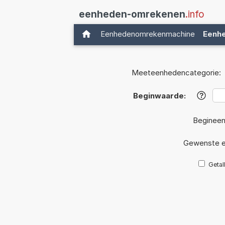
eenheden-omrekenen
.info
Eenhedenomrekenmachine
Eenh
Meeteenhedencategorie:
Beginwaarde:
?
Begineen
Gewenste e
Getal