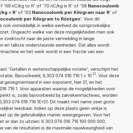
f '69 nC/kg to R' of '70 nC/kg in R' of '58
Nanocoulomb
/kg = R
' of '63
Nanocoulomb per Kilogram naar R
' of
ocoulomb per Kilogram to Röntgen
'. Voor dit
 ook onmiddellijk in welke eenheid de oorspronkelijke
zet. Ongeacht welke van deze mogelijkheden men ook
e zoektocht naar de juiste vermelding in lange
eën en talloze ondersteunde eenheden. Dat alles wordt
machine en het werk wordt in een fractie van een
aast 'Getallen in wetenschappelijke notatie', verschijnt het
21
tie. Bijvoorbeeld, 6,303 074 016 716 1
×
10
. Voor deze
l gesegmenteerd in een exponent, hier 21, en het
4 016 716 1. Voor apparaten waarop de mogelijkheden voor
erkt is, zoals bijvoorbeeld bij zakrekenmachines, worden
6,303 074 016 716 1E+21. Dit maakt met name zeer grote
elijker leesbaar. Indien op deze plaats geen vinkje is
taat op de gebruikelijke manier weergegeven. Voor het
 er dan zo uitzien: 6 303 074 016 716 100 000 000.
ie van de resultaten is de maximale nauwkeurigheid van