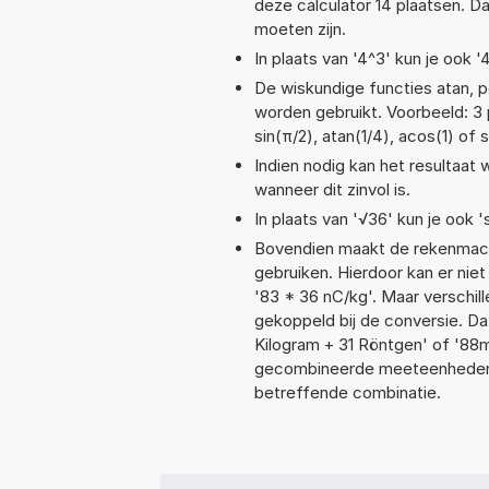
deze calculator 14 plaatsen. 
moeten zijn.
In plaats van '4^3' kun je ook '
De wiskundige functies atan, po
worden gebruikt. Voorbeeld: 3 p
sin(π/2), atan(1/4), acos(1) of 
Indien nodig kan het resultaat
wanneer dit zinvol is.
In plaats van '√36' kun je ook '
Bovendien maakt de rekenmachi
gebruiken. Hierdoor kan er nie
'83 * 36 nC/kg'. Maar verschi
gekoppeld bij de conversie. Da
Kilogram + 31 Röntgen' of '8
gecombineerde meeteenheden moe
betreffende combinatie.