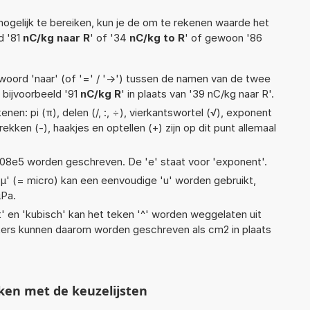
ogelijk te bereiken, kun je de om te rekenen waarde het
d '81
nC/kg naar R
' of '34
nC/kg to R
' of gewoon '86
woord 'naar' (of '=' / '->') tussen de namen van de twee
bijvoorbeeld '91
nC/kg R
' in plaats van '39 nC/kg naar R'.
nen: pi (π), delen (/, :, ÷), vierkantswortel (√), exponent
trekken (-), haakjes en optellen (+) zijn op dit punt allemaal
 1,08e5 worden geschreven. De 'e' staat voor 'exponent'.
 'µ' (= micro) kan een eenvoudige 'u' worden gebruikt,
µPa.
t' en 'kubisch' kan het teken '^' worden weggelaten uit
eters kunnen daarom worden geschreven als cm2 in plaats
ken met de keuzelijsten