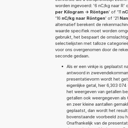
worden ingevoerd: '6 nC/kg naar R' o
per Kilogram -> Röntgen
' of '11
nC
'16
nC/kg naar Röntgen
' of '21
Nan
alternatief berekent de rekenmachine
waarde specifiek moet worden omge
gebruikt, het bespaart de omslachtig
selectielijsten met talloze categori
voor ons overgenomen door de reken
seconde gedaan.
Als er een vinkje is geplaatst n
antwoord in zwevendekommanota
presentatievorm wordt het geta
eigenlijke getal, hier 6,303 07
het weergeven van getallen bep
getallen ook weergegeven als 
en zeer kleine aantallen gemakk
geplaatst, dan wordt het resul
bovenstaande voorbeeld zou het
Onafhankelijk van de presentat