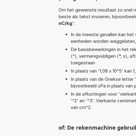
Om het gewenste resultaat zo snel m
beste als tekst invoeren, bijvoorbeel
nC/kg
':
In de meeste gevallen kan het 
eenheden worden weggelaten, 
De basisbewerkingen in het reke
(^), vermenigvuldigen (*, x), af
toegestaan
In plaats van '1,08 x 10^5' kan
In plaats van de Griekse letter
bijvoorbeeld uPa in plaats van 
In de afkortingen voor 'vierkan
'^2' en '^3'. Vierkante centim
van cm^2.
of: De rekenmachine gebrui