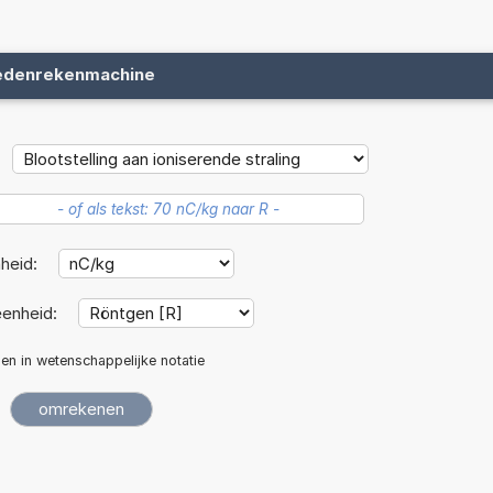
edenrekenmachine
heid:
enheid:
len in wetenschappelijke notatie