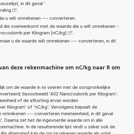
euzelijst, in dit geval '
raling
'.
ie u wilt omrekenen --- converteren.
eid die overeenkomt met de waarde die u wilt omrekenen -
nocoulomb per Kilogram [nC/kg]
'.
rnaar u de waarde wilt omrekenen --- converteren, in dit
t van deze rekenmachine om nC/kg naar R om
jk om de waarde in te voeren met de oorspronkelijke
erteerd; bijvoorbeeld '402 Nanocoulomb per Kilogram'.
 eenheid of de afkorting ervan worden
er Kilogram' of 'nC/kg'. Vervolgens bepaalt de
 omrekenen --- converteren meeteenheid, in dit geval
ng'. Daarna zet het de ingevoerde waarde om in alle
enmachine. In de resulterende lijst vindt u zeker ook de
 Als alternatief kan de om te rekenen waarde als volgt