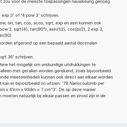
Dat zou voor de meeste toepassingen nauwkeurig genoeg
4 exp 3' of '4 pow 3' schrijven.
w, sin, tan, cos, acos, sqrt, exp en asin kunnen ook
ow 2, sqrt(4), tan(90°), asin(1/2), cos(pi/2), 2 exp 3,
sin(90)
 worden afgerond op een bepaald aantal decimalen
sqrt 36' schrijven.
ne het mogelijk om wiskundige uitdrukkingen te
t alleen met getallen worden gerekend, zoals bijvoorbeeld
llende meeteenheden kunnen ook direct aan elkaar worden
t kan er bijvoorbeeld zo uitzien: '78 Nanocoulomb per
8mm x 41cm x 93dm = ? cm^3'. De op deze manier
ten natuurlijk bij elkaar passen en zinvol zijn in de