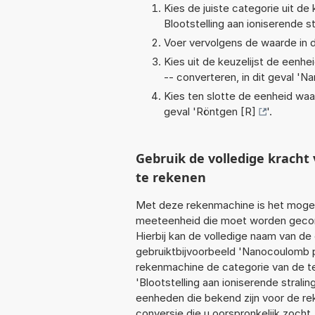
Kies de juiste categorie uit de k
Blootstelling aan ioniserende st
Voer vervolgens de waarde in d
Kies uit de keuzelijst de eenh
-- converteren, in dit geval '
Na
Kies ten slotte de eenheid waa
geval '
Röntgen [R]
'.
Gebruik de volledige krach
te rekenen
Met deze rekenmachine is het mogeli
meeteenheid die moet worden geconv
Hierbij kan de volledige naam van de
gebruiktbijvoorbeeld 'Nanocoulomb p
rekenmachine de categorie van de te
'Blootstelling aan ioniserende strali
eenheden die bekend zijn voor de rek
conversie die u oorspronkelijk zocht.