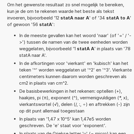
Om het gewenste resultaat zo snel mogelijk te bereiken,
kun je de om te rekenen waarde het beste als tekst
invoeren, bijvoorbeeld '12
statA naar A
' of '34
statA to A
'
of gewoon '56
statA
':
In de meeste gevallen kan het woord 'naar' (of '=' / '-
>') tussen de namen van de twee eenheden worden
weggelaten, bijvoorbeeld '1
statA A
' in plaats van '78
statA naar A'.
In de afkortingen voor 'vierkant' en 'kubisch' kan het
teken '^' worden weggelaten uit '^2' en '^3'. Vierkante
centimeters kunnen daarom worden geschreven als
cm2 in plaats van cm^2.
De basisbewerkingen in het rekenen: optellen (+),
haakjes, pi (π), exponent (^), vermenigvuldigen (*, x),
vierkantswortel (√), delen (/, :, ÷) en aftrekken (-) zijn
op dit punt allemaal toegestaan
In plaats van '1,47 x 10^5' kan 1,47e5 worden
geschreven. De 'e' staat voor 'exponent'.
In plaats van de Griekse letter 'µ' (= micro) kan een