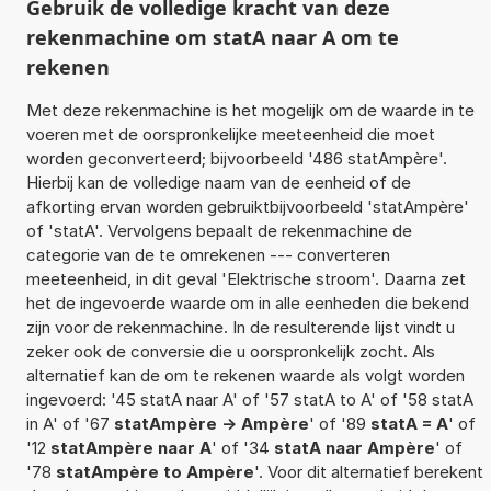
Gebruik de volledige kracht van deze
rekenmachine om statA naar A om te
rekenen
Met deze rekenmachine is het mogelijk om de waarde in te
voeren met de oorspronkelijke meeteenheid die moet
worden geconverteerd; bijvoorbeeld '486 statAmpère'.
Hierbij kan de volledige naam van de eenheid of de
afkorting ervan worden gebruiktbijvoorbeeld 'statAmpère'
of 'statA'. Vervolgens bepaalt de rekenmachine de
categorie van de te omrekenen --- converteren
meeteenheid, in dit geval 'Elektrische stroom'. Daarna zet
het de ingevoerde waarde om in alle eenheden die bekend
zijn voor de rekenmachine. In de resulterende lijst vindt u
zeker ook de conversie die u oorspronkelijk zocht. Als
alternatief kan de om te rekenen waarde als volgt worden
ingevoerd: '45 statA naar A' of '57 statA to A' of '58 statA
in A' of '67
statAmpère -> Ampère
' of '89
statA = A
' of
'12
statAmpère naar A
' of '34
statA naar Ampère
' of
'78
statAmpère to Ampère
'. Voor dit alternatief berekent