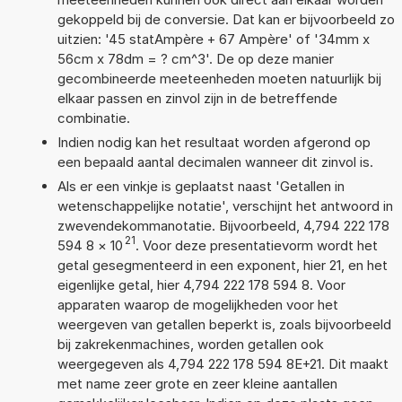
gekoppeld bij de conversie. Dat kan er bijvoorbeeld zo
uitzien: '45 statAmpère + 67 Ampère' of '34mm x
56cm x 78dm = ? cm^3'. De op deze manier
gecombineerde meeteenheden moeten natuurlijk bij
elkaar passen en zinvol zijn in de betreffende
combinatie.
Indien nodig kan het resultaat worden afgerond op
een bepaald aantal decimalen wanneer dit zinvol is.
Als er een vinkje is geplaatst naast 'Getallen in
wetenschappelijke notatie', verschijnt het antwoord in
zwevendekommanotatie. Bijvoorbeeld, 4,794 222 178
21
594 8
×
10
. Voor deze presentatievorm wordt het
getal gesegmenteerd in een exponent, hier 21, en het
eigenlijke getal, hier 4,794 222 178 594 8. Voor
apparaten waarop de mogelijkheden voor het
weergeven van getallen beperkt is, zoals bijvoorbeeld
bij zakrekenmachines, worden getallen ook
weergegeven als 4,794 222 178 594 8E+21. Dit maakt
met name zeer grote en zeer kleine aantallen