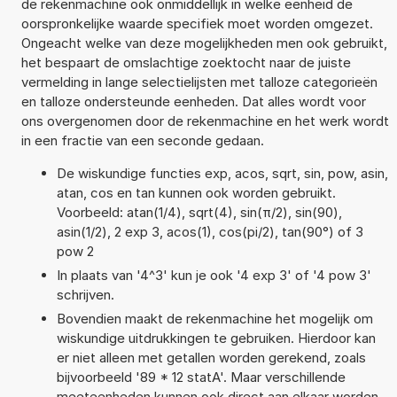
de rekenmachine ook onmiddellijk in welke eenheid de
oorspronkelijke waarde specifiek moet worden omgezet.
Ongeacht welke van deze mogelijkheden men ook gebruikt,
het bespaart de omslachtige zoektocht naar de juiste
vermelding in lange selectielijsten met talloze categorieën
en talloze ondersteunde eenheden. Dat alles wordt voor
ons overgenomen door de rekenmachine en het werk wordt
in een fractie van een seconde gedaan.
De wiskundige functies exp, acos, sqrt, sin, pow, asin,
atan, cos en tan kunnen ook worden gebruikt.
Voorbeeld: atan(1/4), sqrt(4), sin(π/2), sin(90),
asin(1/2), 2 exp 3, acos(1), cos(pi/2), tan(90°) of 3
pow 2
In plaats van '4^3' kun je ook '4 exp 3' of '4 pow 3'
schrijven.
Bovendien maakt de rekenmachine het mogelijk om
wiskundige uitdrukkingen te gebruiken. Hierdoor kan
er niet alleen met getallen worden gerekend, zoals
bijvoorbeeld '89 * 12 statA'. Maar verschillende
meeteenheden kunnen ook direct aan elkaar worden