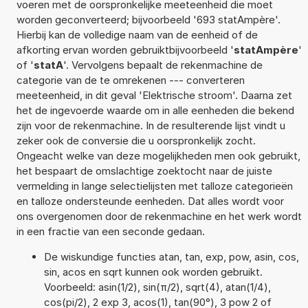
voeren met de oorspronkelijke meeteenheid die moet
worden geconverteerd; bijvoorbeeld '693 statAmpère'.
Hierbij kan de volledige naam van de eenheid of de
afkorting ervan worden gebruiktbijvoorbeeld '
statAmpère
'
of '
statA
'. Vervolgens bepaalt de rekenmachine de
categorie van de te omrekenen --- converteren
meeteenheid, in dit geval 'Elektrische stroom'. Daarna zet
het de ingevoerde waarde om in alle eenheden die bekend
zijn voor de rekenmachine. In de resulterende lijst vindt u
zeker ook de conversie die u oorspronkelijk zocht.
Ongeacht welke van deze mogelijkheden men ook gebruikt,
het bespaart de omslachtige zoektocht naar de juiste
vermelding in lange selectielijsten met talloze categorieën
en talloze ondersteunde eenheden. Dat alles wordt voor
ons overgenomen door de rekenmachine en het werk wordt
in een fractie van een seconde gedaan.
De wiskundige functies atan, tan, exp, pow, asin, cos,
sin, acos en sqrt kunnen ook worden gebruikt.
Voorbeeld: asin(1/2), sin(π/2), sqrt(4), atan(1/4),
cos(pi/2), 2 exp 3, acos(1), tan(90°), 3 pow 2 of