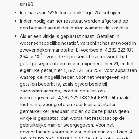
sin(90)
In plaats van '√25' kun je ook 'sqrt 25' schrijven.
Indien nodig kan het resultaat worden afgerond op
een bepaald aantal decimalen wanneer dit zinvol is.
Als er een vinkje is geplaatst naast 'Getallen in
wetenschappelijke notatie', verschijnt het antwoord in
zwevendekommanotatie. Bijvoorbeeld, 4,282 222 183
21
254
×
10
. Voor deze presentatievorm wordt het
getal gesegmenteerd in een exponent, hier 21, en het
eigenlijke getal, hier 4,282 222 183 254. Voor apparaten
waarop de mogelijkheden voor het weergeven van
getallen beperkt is, zoals bijvoorbeeld bij
zakrekenmachines, worden getallen ook
weergegeven als 4,282 222 183 254 E+21. Dit maakt
met name zeer grote en zeer kleine aantallen
gemakkelijker leesbaar. Indien op deze plaats geen
vinkje is geplaatst, dan wordt het resultaat op de
gebruikelijke manier weergegeven. Voor het
bovenstaande voorbeeld zou het er dan zo uitzien: 4
282 222 183 254 000 000 000. Onafhankelijk van de