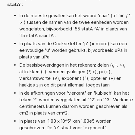
statA
':
In de meeste gevallen kan het woord 'naar' (of '=' / '-
>') tussen de namen van de twee eenheden worden
weggelaten, bijvoorbeeld '55 statA fA' in plaats van
'15 statA naar fA'.
In plaats van de Griekse letter 'µ' (= micro) kan een
eenvoudige 'u' worden gebruikt, bijvoorbeeld uPa in
plaats van µPa.
De basisbewerkingen in het rekenen: delen (/, :, ÷),
aftrekken (-), vermenigvuldigen (*, x), pi (π),
vierkantswortel (√), exponent (^), optellen (+) en
haakjes zijn op dit punt allemaal toegestaan
In de afkortingen voor 'vierkant' en 'kubisch' kan het
teken '^' worden weggelaten uit '^2' en '^3'. Vierkante
centimeters kunnen daarom worden geschreven als
cm2 in plaats van cm^2.
In plaats van '1,83 x 10^5' kan 1,83e5 worden
geschreven. De 'e' staat voor 'exponent'.