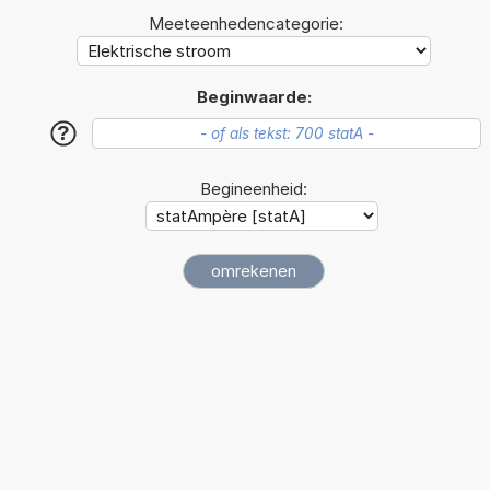
Meeteenhedencategorie:
Beginwaarde:
?
Begineenheid: