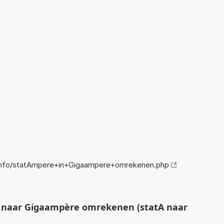
info/statAmpere+in+Gigaampere+omrekenen.php
naar Gigaampère omrekenen (statA naar