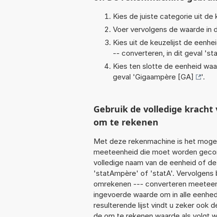
Kies de juiste categorie uit de k
Voer vervolgens de waarde in d
Kies uit de keuzelijst de eenh
-- converteren, in dit geval '
st
Kies ten slotte de eenheid waa
geval '
Gigaampère [GA]
'.
Gebruik de volledige krach
om te rekenen
Met deze rekenmachine is het mogeli
meeteenheid die moet worden geconv
volledige naam van de eenheid of de
'statAmpère' of 'statA'. Vervolgens
omrekenen --- converteren meeteenhe
ingevoerde waarde om in alle eenhed
resulterende lijst vindt u zeker ook d
de om te rekenen waarde als volgt w