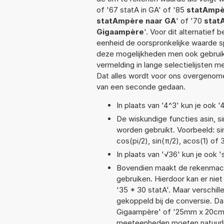
of '67 statA in GA' of '85
statAmpè
statAmpère naar GA
' of '70
stat
Gigaampère
'. Voor dit alternatief
eenheid de oorspronkelijke waarde
deze mogelijkheden men ook gebruikt
vermelding in lange selectielijsten 
Dat alles wordt voor ons overgenome
van een seconde gedaan.
In plaats van '4^3' kun je ook '
De wiskundige functies asin, si
worden gebruikt. Voorbeeld: sin(
cos(pi/2), sin(π/2), acos(1) of
In plaats van '√36' kun je ook '
Bovendien maakt de rekenmachi
gebruiken. Hierdoor kan er nie
'35 * 30 statA'. Maar verschi
gekoppeld bij de conversie. Da
Gigaampère' of '25mm x 20cm
meeteenheden moeten natuurlijk