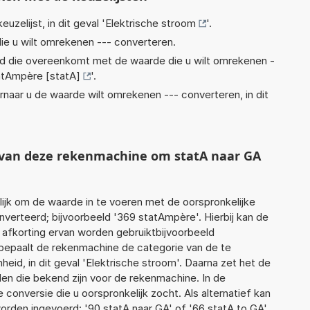
euzelijst, in dit geval '
Elektrische stroom
'.
ie u wilt omrekenen --- converteren.
eid die overeenkomt met de waarde die u wilt omrekenen -
atAmpère [statA]
'.
rnaar u de waarde wilt omrekenen --- converteren, in dit
t van deze rekenmachine om statA naar GA
jk om de waarde in te voeren met de oorspronkelijke
erteerd; bijvoorbeeld '369 statAmpère'. Hierbij kan de
 afkorting ervan worden gebruiktbijvoorbeeld
 bepaalt de rekenmachine de categorie van de te
id, in dit geval 'Elektrische stroom'. Daarna zet het de
en die bekend zijn voor de rekenmachine. In de
e conversie die u oorspronkelijk zocht. Als alternatief kan
orden ingevoerd: '90 statA naar GA' of '66 statA to GA'