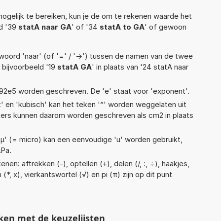
ogelijk te bereiken, kun je de om te rekenen waarde het
ld '39
statA naar GA
' of '34
statA to GA
' of gewoon
woord 'naar' (of '=' / '->') tussen de namen van de twee
bijvoorbeeld '19
statA GA
' in plaats van '24 statA naar
 1,92e5 worden geschreven. De 'e' staat voor 'exponent'.
t' en 'kubisch' kan het teken '^' worden weggelaten uit
eters kunnen daarom worden geschreven als cm2 in plaats
 'µ' (= micro) kan een eenvoudige 'u' worden gebruikt,
µPa.
en: aftrekken (-), optellen (+), delen (/, :, ÷), haakjes,
*, x), vierkantswortel (√) en pi (π) zijn op dit punt
ken met de keuzelijsten