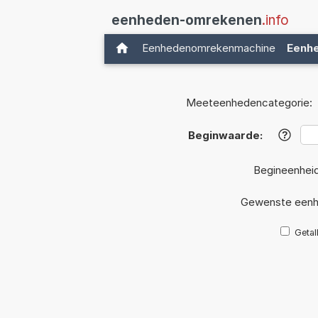
eenheden-omrekenen
.info
Eenhedenomrekenmachine
Eenh
Meeteenhedencategorie:
Beginwaarde:
?
Begineenhei
Gewenste eenh
Getal