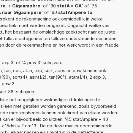
re -> Gigaampère
' of '80
statA = GA
' of '75
A naar Gigaampère
' of '60
statAmpère to
 berekent de rekenmachine ook onmiddellijk in welke
 specifiek moet worden omgezet. Ongeacht welke van
, het bespaart de omslachtige zoektocht naar de juiste
met talloze categorieën en talloze ondersteunde eenheden.
n door de rekenmachine en het werk wordt in een fractie
4 exp 3' of '4 pow 3' schrijven.
n, tan, cos, atan, exp, sqrt, acos en pow kunnen ook
90), sqrt(4), asin(1/2), tan(90°), atan(1/4), 2 exp 3,
 3 pow 2
sqrt 36' schrijven.
ne het mogelijk om wiskundige uitdrukkingen te
t alleen met getallen worden gerekend, zoals bijvoorbeeld
llende meeteenheden kunnen ook direct aan elkaar worden
t kan er bijvoorbeeld zo uitzien: '45 statAmpère + 40
 x 15dm = ? cm^3'. De op deze manier gecombineerde
 bij elkaar passen en zinvol zijn in de betreffende