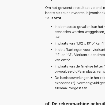
Om het gewenste resultaat zo snel m
beste als tekst invoeren, bijvoorbee
'29
statA
':
In de meeste gevallen kan het 
eenheden worden weggelaten, 
GA'.
In plaats van '1,92 x 10^5' kan
In de afkortingen voor 'vierkan
'^2' en '^3'. Vierkante centim
van cm^2.
In plaats van de Griekse letter
bijvoorbeeld uPa in plaats van 
De basisbewerkingen in het reken
exponent (^), vermenigvuldigen (
allemaal toegestaan
of: De rekenmachine gebrui