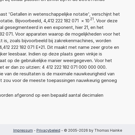
aast 'Getallen in wetenschappelijke notatie', verschijnt het
21
tie. Bijvoorbeeld, 4,412 222 182 071
×
10
. Voor deze
l gesegmenteerd in een exponent, hier 21, en het
2 182 071. Voor apparaten waarop de mogelijkheden voor het
 is, zoals bijvoorbeeld bij zakrekenmachines, worden
4,412 222 182 071 E+21. Dit maakt met name zeer grote en
jker leesbaar. Indien op deze plaats geen vinkje is
taat op de gebruikelijke manier weergegeven. Voor het
 er dan zo uitzien: 4 412 222 182 071 000 000 000.
ie van de resultaten is de maximale nauwkeurigheid van
Dat zou voor de meeste toepassingen nauwkeurig genoeg
 worden afgerond op een bepaald aantal decimalen
Impressum
-
Privacybeleid
- © 2005-2026 by Thomas Hainke