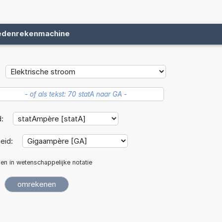
edenrekenmachine
d:
eid:
len in wetenschappelijke notatie