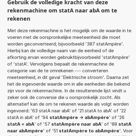
Gebruik de volledige kracht van deze
rekenmachine om statA naar abA om te
rekenen
Met deze rekenmachine is het mogelijk om de waarde in te
voeren met de oorspronkelijke meeteenheid die moet
worden geconverteerd; bijvoorbeeld '387 statAmpère'.
Hierbij kan de volledige naam van de eenheid of de
afkorting ervan worden gebruiktbijvoorbeeld 'statAmpère'
of 'statA'. Vervolgens bepaalt de rekenmachine de
categorie van de te omrekenen --- converteren
meeteenheid, in dit geval 'Elektrische stroom'. Daarna zet
het de ingevoerde waarde om in alle eenheden die bekend
zijn voor de rekenmachine. In de resulterende lijst vindt u
zeker ook de conversie die u oorspronkelijk zocht. Als
alternatief kan de om te rekenen waarde als volgt worden
ingevoerd: '63 statA naar abA' of '21 statA to abA' of '22
statA in abA' of '94
statAmpère -> abAmpère
' of '26
statA = abA
' of '57
statAmpère naar abA
' of '88
statA
naar abAmpère
' of '51
statAmpère to abAmpère
'. Voor