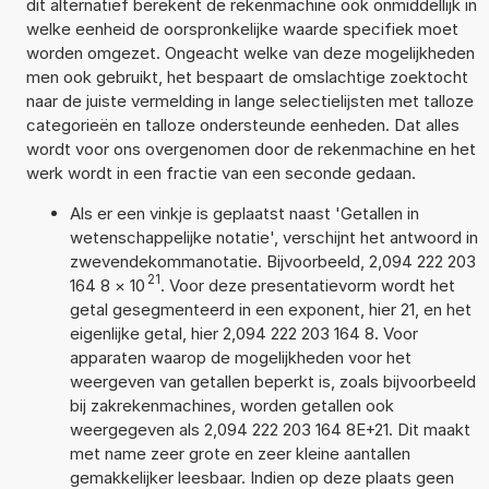
dit alternatief berekent de rekenmachine ook onmiddellijk in
welke eenheid de oorspronkelijke waarde specifiek moet
worden omgezet. Ongeacht welke van deze mogelijkheden
men ook gebruikt, het bespaart de omslachtige zoektocht
naar de juiste vermelding in lange selectielijsten met talloze
categorieën en talloze ondersteunde eenheden. Dat alles
wordt voor ons overgenomen door de rekenmachine en het
werk wordt in een fractie van een seconde gedaan.
Als er een vinkje is geplaatst naast 'Getallen in
wetenschappelijke notatie', verschijnt het antwoord in
zwevendekommanotatie. Bijvoorbeeld, 2,094 222 203
21
164 8
×
10
. Voor deze presentatievorm wordt het
getal gesegmenteerd in een exponent, hier 21, en het
eigenlijke getal, hier 2,094 222 203 164 8. Voor
apparaten waarop de mogelijkheden voor het
weergeven van getallen beperkt is, zoals bijvoorbeeld
bij zakrekenmachines, worden getallen ook
weergegeven als 2,094 222 203 164 8E+21. Dit maakt
met name zeer grote en zeer kleine aantallen
gemakkelijker leesbaar. Indien op deze plaats geen