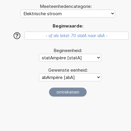
Meeteenhedencategorie:
Beginwaarde:
?
Begineenheid:
Gewenste eenheid: