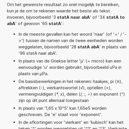
Om het gewenste resultaat zo snel mogelijk te bereiken,
kun je de om te rekenen waarde het beste als tekst
invoeren, bijvoorbeeld '3
statA naar abA
' of '34
statA to
abA
' of gewoon '65
statA
':
In de meeste gevallen kan het woord 'naar' (of '=' / '-
>') tussen de namen van de twee eenheden worden
weggelaten, bijvoorbeeld '28
statA abA
' in plaats van
'96 statA naar abA'.
In plaats van de Griekse letter 'µ' (= micro) kan een
eenvoudige 'u' worden gebruikt, bijvoorbeeld uPa in
plaats van µPa.
De basisbewerkingen in het rekenen: haakjes, pi (π),
aftrekken (-), vierkantswortel (√), optellen (+),
vermenigvuldigen (*, x), delen (/, :, ÷) en exponent (^)
zijn op dit punt allemaal toegestaan
In plaats van '1,65 x 10^5' kan 1,65e5 worden
geschreven. De 'e' staat voor 'exponent'.
In de afkortingen voor 'vierkant' en 'kubisch' kan het
teken '^' worden weggelaten uit '^2' en '^3'. Vierkante