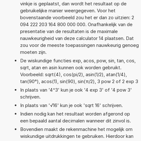
vinkje is geplaatst, dan wordt het resultaat op de
gebruikelijke manier weergegeven. Voor het
bovenstaande voorbeeld zou het er dan zo uitzien: 2
094 222 203 164 800 000 000. Onafhankelijk van de
presentatie van de resultaten is de maximale
nauwkeurigheid van deze calculator 14 plaatsen. Dat
zou voor de meeste toepassingen nauwkeurig genoeg
moeten zijn.
De wiskundige functies exp, acos, pow, sin, tan, cos,
sqrt, atan en asin kunnen ook worden gebruikt.
Voorbeeld: sqrt(4), cos(pi/2), asin(1/2), atan(1/4),
tan(90°), acos(1), sin(90), sin(π/2), 3 pow 2 of 2 exp 3
In plaats van '4^3' kun je ook '4 exp 3' of '4 pow 3'
schrijven.
In plaats van '√16' kun je ook 'sqrt 16' schrijven.
Indien nodig kan het resultaat worden afgerond op
een bepaald aantal decimalen wanneer dit zinvol is.
Bovendien maakt de rekenmachine het mogelijk om
wiskundige uitdrukkingen te gebruiken. Hierdoor kan