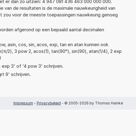
t er dan zo uitzien: 4 947 081 436 463 000 000 000.
ie van de resultaten is de maximale nauwkeurigheid van
Dat zou voor de meeste toepassingen nauwkeurig genoeg
 worden afgerond op een bepaald aantal decimalen
w, asin, cos, sin, acos, exp, tan en atan kunnen ook
(π/2), 3 pow 2, acos(1), tan(90°), sin(90), atan(1/4), 2 exp
)
4 exp 3' of '4 pow 3' schrijven.
rt 9' schrijven.
Impressum
-
Privacybeleid
- © 2005-2026 by Thomas Hainke