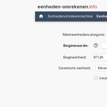
eenheden-omrekenen
.info
Eenhedenomrekenmachine
Eenh
Meeteenhedencategorie:
Beginwaarde:
?
Begineenheid:
Gewenste eenheid:
Getal