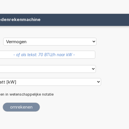
edenrekenmachine
len in wetenschappelijke notatie