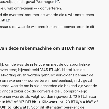
euzelijst, in dit geval '
Vermogen
'.
ie u wilt omrekenen --- converteren.
eid die overeenkomt met de waarde die u wilt omrekenen -
U/h
'.
rnaar u de waarde wilt omrekenen --- converteren, in dit
t van deze rekenmachine om BTU/h naar kW
jk om de waarde in te voeren met de oorspronkelijke
rteerd; bijvoorbeeld '345 BTU/h'. Hierbij kan de
 afkorting ervan worden gebruikt Vervolgens bepaalt de
 omrekenen --- converteren meeteenheid, in dit geval
oerde waarde om in alle eenheden die bekend zijn voor de
t vindt u zeker ook de conversie die u oorspronkelijk
rekenen waarde als volgt worden ingevoerd: '12 BTU/h naar
h in kW' of '67
BTU/h -> Kilowatt
' of '23
BTU/h = kW
' of
U/h to Kilowatt
'. Voor dit alternatief berekent de