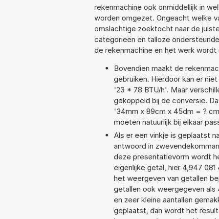
rekenmachine ook onmiddellijk in we
worden omgezet. Ongeacht welke va
omslachtige zoektocht naar de juiste 
categorieën en talloze ondersteund
de rekenmachine en het werk wordt 
Bovendien maakt de rekenmachi
gebruiken. Hierdoor kan er nie
'23 * 78 BTU/h'. Maar verschi
gekoppeld bij de conversie. Dat
'34mm x 89cm x 45dm = ? cm
moeten natuurlijk bij elkaar pa
Als er een vinkje is geplaatst n
antwoord in zwevendekommanot
deze presentatievorm wordt he
eigenlijke getal, hier 4,947 0
het weergeven van getallen bep
getallen ook weergegeven als 
en zeer kleine aantallen gemakk
geplaatst, dan wordt het resul