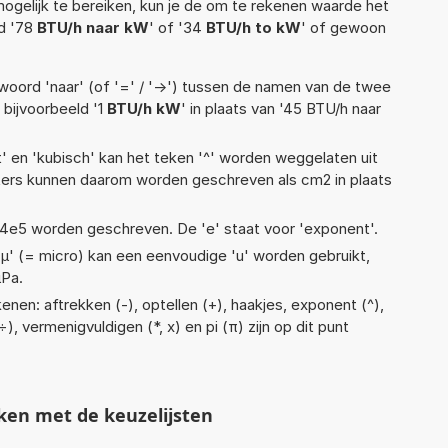
ogelijk te bereiken, kun je de om te rekenen waarde het
ld '78
BTU/h naar kW
' of '34
BTU/h to kW
' of gewoon
woord 'naar' (of '=' / '->') tussen de namen van de twee
bijvoorbeeld '1
BTU/h kW
' in plaats van '45 BTU/h naar
t' en 'kubisch' kan het teken '^' worden weggelaten uit
eters kunnen daarom worden geschreven als cm2 in plaats
 1,14e5 worden geschreven. De 'e' staat voor 'exponent'.
 'µ' (= micro) kan een eenvoudige 'u' worden gebruikt,
µPa.
nen: aftrekken (-), optellen (+), haakjes, exponent (^),
 ÷), vermenigvuldigen (*, x) en pi (π) zijn op dit punt
ken met de keuzelijsten