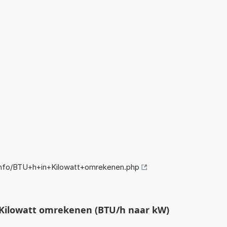
nfo/BTU+h+in+Kilowatt+omrekenen.php
Kilowatt omrekenen (BTU/h naar kW)