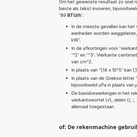
Om het gewenste resultaat zo snel m
beste als tekst invoeren, bijvoorbee
'89
BTU/h
':
In de meeste gevallen kan het 
eenheden worden weggelaten, 
kW'.
In de afkortingen voor 'vierkan
'^2' en '^3'. Vierkante centim
van cm^2.
In plaats van '1,14 x 10^5' kan
In plaats van de Griekse letter
bijvoorbeeld uPa in plaats van 
De basisbewerkingen in het reke
vierkantswortel (√), delen (/, :,
allemaal toegestaan
of: De rekenmachine gebrui