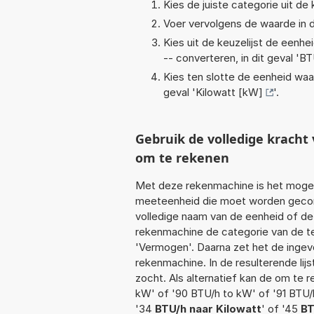
Kies de juiste categorie uit de k
Voer vervolgens de waarde in d
Kies uit de keuzelijst de eenh
-- converteren, in dit geval '
BT
Kies ten slotte de eenheid waa
geval '
Kilowatt [kW]
'.
Gebruik de volledige krach
om te rekenen
Met deze rekenmachine is het mogeli
meeteenheid die moet worden geconve
volledige naam van de eenheid of de
rekenmachine de categorie van de te
'Vermogen'. Daarna zet het de ingev
rekenmachine. In de resulterende lijs
zocht. Als alternatief kan de om te 
kW' of '90 BTU/h to kW' of '91 BTU/
'34
BTU/h naar Kilowatt
' of '45
BT