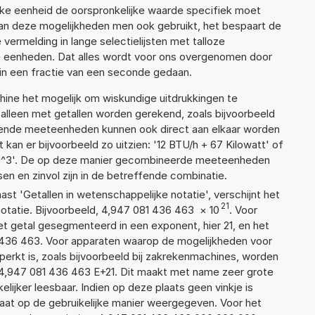
lke eenheid de oorspronkelijke waarde specifiek moet
n deze mogelijkheden men ook gebruikt, het bespaart de
vermelding in lange selectielijsten met talloze
e eenheden. Dat alles wordt voor ons overgenomen door
in een fractie van een seconde gedaan.
ne het mogelijk om wiskundige uitdrukkingen te
t alleen met getallen worden gerekend, zoals bijvoorbeeld
llende meeteenheden kunnen ook direct aan elkaar worden
 kan er bijvoorbeeld zo uitzien: '12 BTU/h + 67 Kilowatt' of
^3'. De op deze manier gecombineerde meeteenheden
ssen en zinvol zijn in de betreffende combinatie.
aast 'Getallen in wetenschappelijke notatie', verschijnt het
21
atie. Bijvoorbeeld, 4,947 081 436 463
×
10
. Voor
t getal gesegmenteerd in een exponent, hier 21, en het
81 436 463. Voor apparaten waarop de mogelijkheden voor
erkt is, zoals bijvoorbeeld bij zakrekenmachines, worden
4,947 081 436 463 E+21. Dit maakt met name zeer grote
elijker leesbaar. Indien op deze plaats geen vinkje is
taat op de gebruikelijke manier weergegeven. Voor het