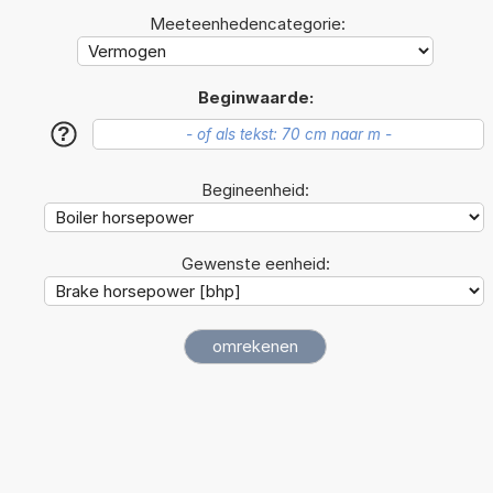
Meeteenhedencategorie:
Beginwaarde:
?
Begineenheid:
Gewenste eenheid: