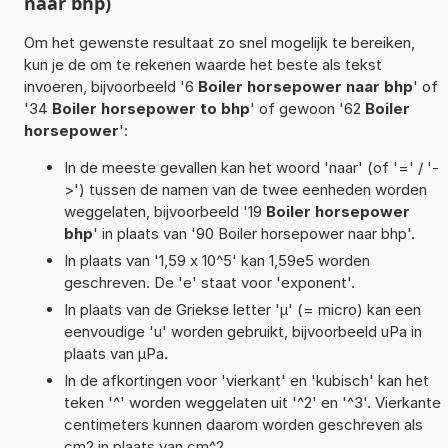
naar bhp)
Om het gewenste resultaat zo snel mogelijk te bereiken,
kun je de om te rekenen waarde het beste als tekst
invoeren, bijvoorbeeld '6
Boiler horsepower naar bhp
' of
'34
Boiler horsepower to bhp
' of gewoon '62
Boiler
horsepower
':
In de meeste gevallen kan het woord 'naar' (of '=' / '-
>') tussen de namen van de twee eenheden worden
weggelaten, bijvoorbeeld '19
Boiler horsepower
bhp
' in plaats van '90 Boiler horsepower naar bhp'.
In plaats van '1,59 x 10^5' kan 1,59e5 worden
geschreven. De 'e' staat voor 'exponent'.
In plaats van de Griekse letter 'µ' (= micro) kan een
eenvoudige 'u' worden gebruikt, bijvoorbeeld uPa in
plaats van µPa.
In de afkortingen voor 'vierkant' en 'kubisch' kan het
teken '^' worden weggelaten uit '^2' en '^3'. Vierkante
centimeters kunnen daarom worden geschreven als
cm2 in plaats van cm^2.