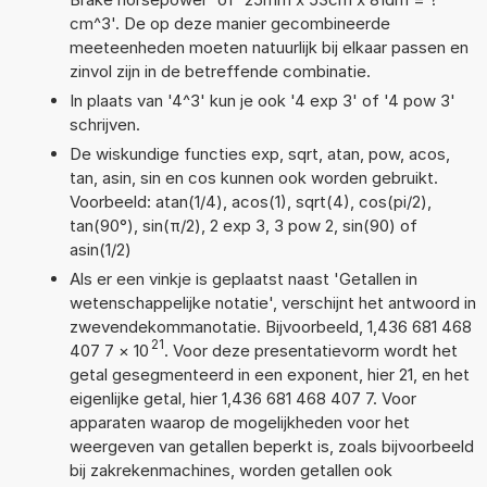
cm^3'. De op deze manier gecombineerde
meeteenheden moeten natuurlijk bij elkaar passen en
zinvol zijn in de betreffende combinatie.
In plaats van '4^3' kun je ook '4 exp 3' of '4 pow 3'
schrijven.
De wiskundige functies exp, sqrt, atan, pow, acos,
tan, asin, sin en cos kunnen ook worden gebruikt.
Voorbeeld: atan(1/4), acos(1), sqrt(4), cos(pi/2),
tan(90°), sin(π/2), 2 exp 3, 3 pow 2, sin(90) of
asin(1/2)
Als er een vinkje is geplaatst naast 'Getallen in
wetenschappelijke notatie', verschijnt het antwoord in
zwevendekommanotatie. Bijvoorbeeld, 1,436 681 468
21
407 7
×
10
. Voor deze presentatievorm wordt het
getal gesegmenteerd in een exponent, hier 21, en het
eigenlijke getal, hier 1,436 681 468 407 7. Voor
apparaten waarop de mogelijkheden voor het
weergeven van getallen beperkt is, zoals bijvoorbeeld
bij zakrekenmachines, worden getallen ook