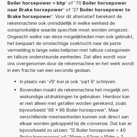
Boiler horsepower = bhp
' of '70
Boiler horsepower
naar Brake horsepower
' of '27
Boiler horsepower to
Brake horsepower
'. Voor dit alternatief berekent de
rekenmachine ook onmiddellijk in welke eenheid de
oorspronkelijke waarde specifiek moet worden omgezet.
Ongeacht welke van deze mogelijkheden men ook gebruikt,
het bespaart de omslachtige zoektocht naar de juiste
vermelding in lange selectielijsten met talloze categorieën
en talloze ondersteunde eenheden. Dat alles wordt voor
ons overgenomen door de rekenmachine en het werk wordt
in een fractie van een seconde gedaan.
In plaats van '√9' kun je ook 'sqrt 9' schrijven.
Bovendien maakt de rekenmachine het mogelijk om
wiskundige uitdrukkingen te gebruiken. Hierdoor kan
er niet alleen met getallen worden gerekend, zoals
bijvoorbeeld '68 * 96 Boiler horsepower'. Maar
verschillende meeteenheden kunnen ook direct aan
elkaar worden gekoppeld bij de conversie. Dat kan er
bijvoorbeeld zo uitzien: '12 Boiler horsepower + 40
Brake horsepower' of '25mm x 53cm x 81dm = ?