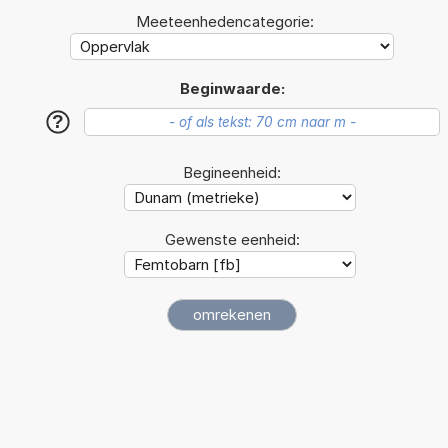
Meeteenhedencategorie:
Beginwaarde:
?
Begineenheid:
Gewenste eenheid: