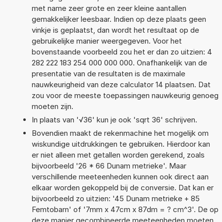
met name zeer grote en zeer kleine aantallen
gemakkelijker leesbaar. Indien op deze plaats geen
vinkje is geplaatst, dan wordt het resultaat op de
gebruikelijke manier weergegeven. Voor het
bovenstaande voorbeeld zou het er dan zo uitzien: 4
282 222 183 254 000 000 000. Onafhankelijk van de
presentatie van de resultaten is de maximale
nauwkeurigheid van deze calculator 14 plaatsen. Dat
zou voor de meeste toepassingen nauwkeurig genoeg
moeten zijn.
In plaats van '√36' kun je ook 'sqrt 36' schrijven.
Bovendien maakt de rekenmachine het mogelijk om
wiskundige uitdrukkingen te gebruiken. Hierdoor kan
er niet alleen met getallen worden gerekend, zoals
bijvoorbeeld '26 * 66 Dunam metrieke'. Maar
verschillende meeteenheden kunnen ook direct aan
elkaar worden gekoppeld bij de conversie. Dat kan er
bijvoorbeeld zo uitzien: '45 Dunam metrieke + 85
Femtobarn' of '7mm x 47cm x 87dm = ? cm^3'. De op
deze manier gecombineerde meeteenheden moeten