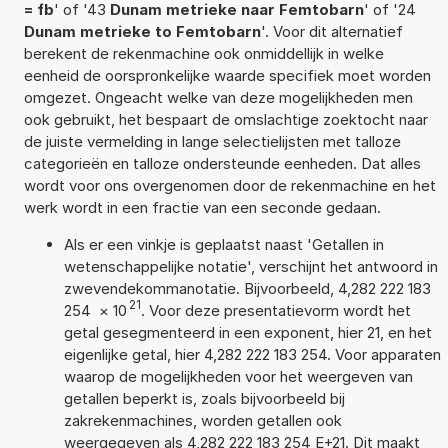
= fb
' of '43
Dunam metrieke naar Femtobarn
' of '24
Dunam metrieke to Femtobarn
'. Voor dit alternatief
berekent de rekenmachine ook onmiddellijk in welke
eenheid de oorspronkelijke waarde specifiek moet worden
omgezet. Ongeacht welke van deze mogelijkheden men
ook gebruikt, het bespaart de omslachtige zoektocht naar
de juiste vermelding in lange selectielijsten met talloze
categorieën en talloze ondersteunde eenheden. Dat alles
wordt voor ons overgenomen door de rekenmachine en het
werk wordt in een fractie van een seconde gedaan.
Als er een vinkje is geplaatst naast 'Getallen in
wetenschappelijke notatie', verschijnt het antwoord in
zwevendekommanotatie. Bijvoorbeeld, 4,282 222 183
21
254
×
10
. Voor deze presentatievorm wordt het
getal gesegmenteerd in een exponent, hier 21, en het
eigenlijke getal, hier 4,282 222 183 254. Voor apparaten
waarop de mogelijkheden voor het weergeven van
getallen beperkt is, zoals bijvoorbeeld bij
zakrekenmachines, worden getallen ook
weergegeven als 4,282 222 183 254 E+21. Dit maakt