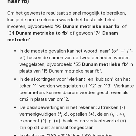
naar fb)
Om het gewenste resultaat zo snel mogelijk te bereiken,
kun je de om te rekenen waarde het beste als tekst
invoeren, bijvoorbeeld '93
Dunam metrieke naar fb
' of
'34
Dunam metrieke to fb
' of gewoon '74
Dunam
metrieke
':
In de meeste gevallen kan het woord 'naar' (of '=' / '-
>') tussen de namen van de twee eenheden worden
weggelaten, bijvoorbeeld '55
Dunam metrieke fb
' in
plaats van '15 Dunam metrieke naar fb'.
In de afkortingen voor 'vierkant' en 'kubisch' kan het
teken '^' worden weggelaten uit '^2' en '^3'. Vierkante
centimeters kunnen daarom worden geschreven als
cm2 in plaats van cm^2.
De basisbewerkingen in het rekenen: aftrekken (-),
vermenigvuldigen (*, x), optellen (+), delen (/, :, ÷),
exponent (^), pi (π), haakjes en vierkantswortel (√)
zijn op dit punt allemaal toegestaan
In plaats van '1,83 x 10^5' kan 1,83e5 worden