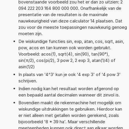
bovenstaande voorbeeld zou het er dan zo uitzien: 2
094 222 203 164 800 000 000. Onafhankelijk van de
presentatie van de resultaten is de maximale
nauwkeurigheid van deze calculator 14 plaatsen. Dat
zou voor de meeste toepassingen nauwkeurig genoeg
moeten zijn.
De wiskundige functies sin, exp, atan, cos, sqrt, asin,
pow, acos en tan kunnen ook worden gebruikt.
Voorbeeld: acos(1), sqrt(4), sin(90), tan(90°),
sin(π/2), cos(pi/2), 3 pow 2, 2 exp 3, atan(1/4) of
asin(1/2)
In plaats van '4^3' kun je ook '4 exp 3' of '4 pow 3'
schrijven.
Indien nodig kan het resultaat worden afgerond op
een bepaald aantal decimalen wanneer dit zinvol is.
Bovendien maakt de rekenmachine het mogelijk om
wiskundige uitdrukkingen te gebruiken. Hierdoor kan
er niet alleen met getallen worden gerekend, zoals
bijvoorbeeld '8 * 39 ha'. Maar verschillende
meeteenheden kunnen ook direct aan elkaar worden