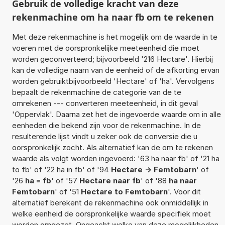
Gebruik de volledige kracht van deze
rekenmachine om ha naar fb om te rekenen
Met deze rekenmachine is het mogelijk om de waarde in te
voeren met de oorspronkelijke meeteenheid die moet
worden geconverteerd; bijvoorbeeld '216 Hectare'. Hierbij
kan de volledige naam van de eenheid of de afkorting ervan
worden gebruiktbijvoorbeeld 'Hectare' of 'ha'. Vervolgens
bepaalt de rekenmachine de categorie van de te
omrekenen --- converteren meeteenheid, in dit geval
'Oppervlak'. Daarna zet het de ingevoerde waarde om in alle
eenheden die bekend zijn voor de rekenmachine. In de
resulterende lijst vindt u zeker ook de conversie die u
oorspronkelijk zocht. Als alternatief kan de om te rekenen
waarde als volgt worden ingevoerd: '63 ha naar fb' of '21 ha
to fb' of '22 ha in fb' of '94
Hectare -> Femtobarn
' of
'26
ha = fb
' of '57
Hectare naar fb
' of '88
ha naar
Femtobarn
' of '51
Hectare to Femtobarn
'. Voor dit
alternatief berekent de rekenmachine ook onmiddellijk in
welke eenheid de oorspronkelijke waarde specifiek moet
worden omgezet. Ongeacht welke van deze mogelijkheden