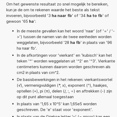
Om het gewenste resultaat zo snel mogelijk te bereiken,
kun je de om te rekenen waarde het beste als tekst
invoeren, bijvoorbeeld '3
ha naar fb
' of '34
ha to fb
' of
gewoon '65
ha
':
In de meeste gevallen kan het woord 'naar' (of '=' / '-
>') tussen de namen van de twee eenheden worden
weggelaten, bijvoorbeeld '28
ha fb
' in plaats van '96
ha naar fb'.
In de afkortingen voor 'vierkant' en 'kubisch' kan het
teken '^' worden weggelaten uit '^2' en '^3'. Vierkante
centimeters kunnen daarom worden geschreven als
cm2 in plaats van cm^2.
De basisbewerkingen in het rekenen: vierkantswortel
(√), vermenigvuldigen (*, x), exponent (^), haakjes,
optellen (+), pi (π), delen (/, :, ÷) en aftrekken (-) zijn
op dit punt allemaal toegestaan
In plaats van '1,65 x 10^5' kan 1,65e5 worden
geschreven. De 'e' staat voor 'exponent'.
In plaats van de Griekse letter 'µ' (= micro) kan een