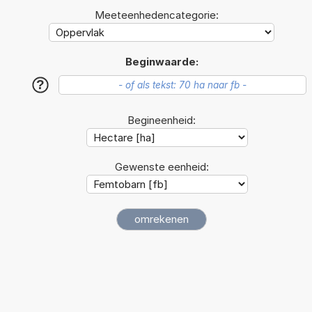
Meeteenhedencategorie:
Beginwaarde:
?
Begineenheid:
Gewenste eenheid: