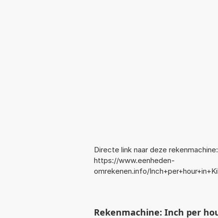
Directe link naar deze rekenmachine:
https://www.eenheden-
omrekenen.info/Inch+per+hour+in+K
Rekenmachine: Inch per ho