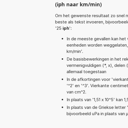
(iph naar km/min)
Om het gewenste resultaat zo snel m
beste als tekst invoeren, bijvoorbee
'25
iph
':
In de meeste gevallen kan het 
eenheden worden weggelaten, 
km/min'.
De basisbewerkingen in het rek
vermenigvuldigen (*, x), delen (/
allemaal toegestaan
In de afkortingen voor 'vierkan
'^2' en '^3'. Vierkante centim
van cm^2.
In plaats van '1,51 x 10^5' kan
In plaats van de Griekse letter
bijvoorbeeld uPa in plaats van 