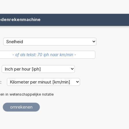
edenrekenmachine
d:
len in wetenschappelijke notatie