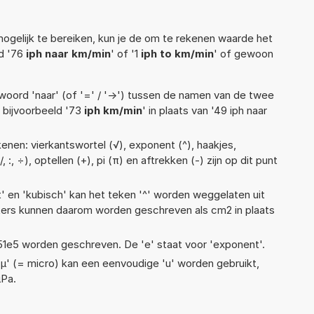
ogelijk te bereiken, kun je de om te rekenen waarde het
ld '76
iph naar km/min
' of '1
iph to km/min
' of gewoon
woord 'naar' (of '=' / '->') tussen de namen van de twee
bijvoorbeeld '73
iph km/min
' in plaats van '49 iph naar
enen: vierkantswortel (√), exponent (^), haakjes,
, :, ÷), optellen (+), pi (π) en aftrekken (-) zijn op dit punt
t' en 'kubisch' kan het teken '^' worden weggelaten uit
eters kunnen daarom worden geschreven als cm2 in plaats
 1,51e5 worden geschreven. De 'e' staat voor 'exponent'.
 'µ' (= micro) kan een eenvoudige 'u' worden gebruikt,
µPa.