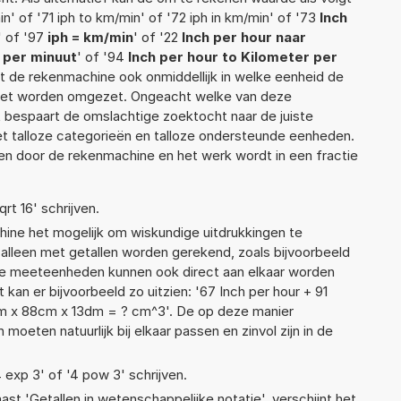
' of '71 iph to km/min' of '72 iph in km/min' of '73
Inch
' of '97
iph = km/min
' of '22
Inch per hour naar
 per minuut
' of '94
Inch per hour to Kilometer per
ent de rekenmachine ook onmiddellijk in welke eenheid de
moet worden omgezet. Ongeacht welke van deze
 bespaart de omslachtige zoektocht naar de juiste
met talloze categorieën en talloze ondersteunde eenheden.
n door de rekenmachine en het werk wordt in een fractie
qrt 16' schrijven.
ne het mogelijk om wiskundige uitdrukkingen te
t alleen met getallen worden gerekend, zoals bijvoorbeeld
ende meeteenheden kunnen ook direct aan elkaar worden
 kan er bijvoorbeeld zo uitzien: '67 Inch per hour + 91
mm x 88cm x 13dm = ? cm^3'. De op deze manier
ten natuurlijk bij elkaar passen en zinvol zijn in de
4 exp 3' of '4 pow 3' schrijven.
aast 'Getallen in wetenschappelijke notatie', verschijnt het