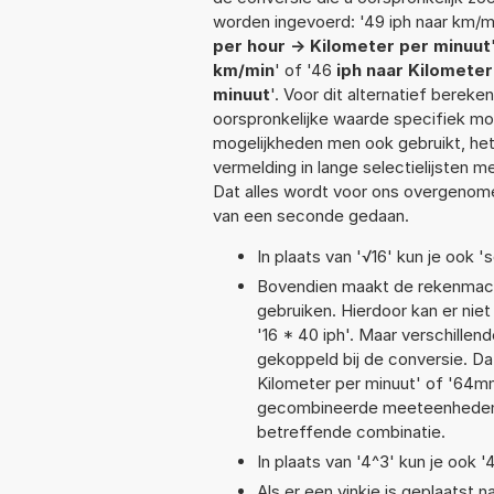
worden ingevoerd: '49 iph naar km/min
per hour -> Kilometer per minuut
km/min
' of '46
iph naar Kilometer
minuut
'. Voor dit alternatief berek
oorspronkelijke waarde specifiek 
mogelijkheden men ook gebruikt, het
vermelding in lange selectielijsten 
Dat alles wordt voor ons overgenome
van een seconde gedaan.
In plaats van '√16' kun je ook 's
Bovendien maakt de rekenmachi
gebruiken. Hierdoor kan er nie
'16 * 40 iph'. Maar verschill
gekoppeld bij de conversie. Dat
Kilometer per minuut' of '64
gecombineerde meeteenheden moe
betreffende combinatie.
In plaats van '4^3' kun je ook '
Als er een vinkje is geplaatst n