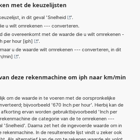
ken met de keuzelijsten
euzelijst, in dit geval '
Snelheid
'.
ie u wilt omrekenen --- converteren.
eid die overeenkomt met de waarde die u wilt omrekenen -
h per hour [iph]
'.
rnaar u de waarde wilt omrekenen --- converteren, in dit
m/min]
'.
t van deze rekenmachine om iph naar km/min
jk om de waarde in te voeren met de oorspronkelijke
rteerd; bijvoorbeeld '670 Inch per hour'. Hierbij kan de
afkorting ervan worden gebruiktbijvoorbeeld 'Inch per
de rekenmachine de categorie van de te omrekenen ---
al 'Snelheid'. Daarna zet het de ingevoerde waarde om in
 rekenmachine. In de resulterende lijst vindt u zeker ook
cht. Als alternatief kan de om te rekenen waarde als volgt