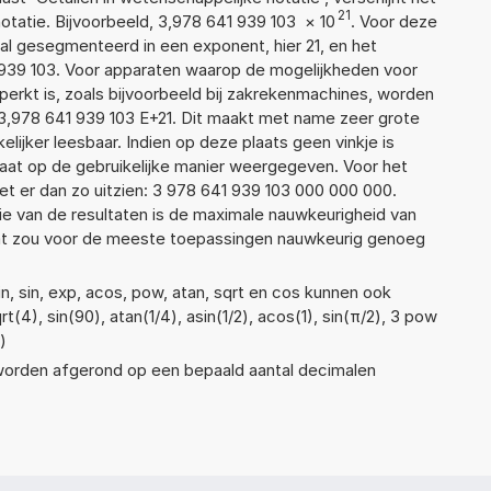
21
atie. Bijvoorbeeld, 3,978 641 939 103
×
10
. Voor deze
l gesegmenteerd in een exponent, hier 21, en het
41 939 103. Voor apparaten waarop de mogelijkheden voor
erkt is, zoals bijvoorbeeld bij zakrekenmachines, worden
3,978 641 939 103 E+21. Dit maakt met name zeer grote
elijker leesbaar. Indien op deze plaats geen vinkje is
taat op de gebruikelijke manier weergegeven. Voor het
t er dan zo uitzien: 3 978 641 939 103 000 000 000.
ie van de resultaten is de maximale nauwkeurigheid van
Dat zou voor de meeste toepassingen nauwkeurig genoeg
n, sin, exp, acos, pow, atan, sqrt en cos kunnen ook
(4), sin(90), atan(1/4), asin(1/2), acos(1), sin(π/2), 3 pow
)
 worden afgerond op een bepaald aantal decimalen