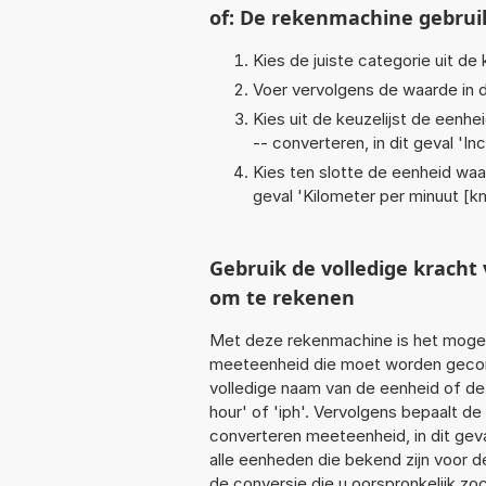
of: De rekenmachine gebrui
Kies de juiste categorie uit de k
Voer vervolgens de waarde in d
Kies uit de keuzelijst de eenh
-- converteren, in dit geval '
Inc
Kies ten slotte de eenheid waa
geval '
Kilometer per minuut [k
Gebruik de volledige krach
om te rekenen
Met deze rekenmachine is het mogeli
meeteenheid die moet worden geconve
volledige naam van de eenheid of de 
hour' of 'iph'. Vervolgens bepaalt 
converteren meeteenheid, in dit gev
alle eenheden die bekend zijn voor de
de conversie die u oorspronkelijk zo