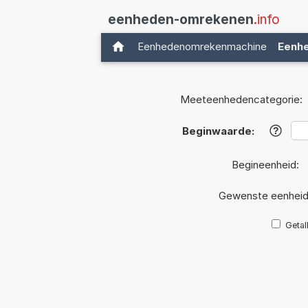
eenheden-omrekenen
.info
Eenhedenomrekenmachine
Eenh
Meeteenhedencategorie:
Beginwaarde:
?
Begineenheid:
Gewenste eenhei
Getal