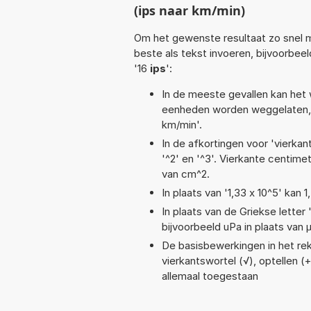
(ips naar km/min)
Om het gewenste resultaat zo snel m
beste als tekst invoeren, bijvoorbee
'16
ips
':
In de meeste gevallen kan het 
eenheden worden weggelaten, 
km/min'.
In de afkortingen voor 'vierkan
'^2' en '^3'. Vierkante centim
van cm^2.
In plaats van '1,33 x 10^5' kan
In plaats van de Griekse letter
bijvoorbeeld uPa in plaats van 
De basisbewerkingen in het reke
vierkantswortel (√), optellen (+)
allemaal toegestaan