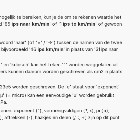
ogelijk te bereiken, kun je de om te rekenen waarde het
ld '85
ips naar km/min
' of '1
ips to km/min
' of gewoon
woord 'naar' (of '=' / '->') tussen de namen van de twee
bijvoorbeeld '46
ips km/min
' in plaats van '31 ips naar
t' en 'kubisch' kan het teken '^' worden weggelaten uit
eters kunnen daarom worden geschreven als cm2 in plaats
 1,33e5 worden geschreven. De 'e' staat voor 'exponent'.
 'µ' (= micro) kan een eenvoudige 'u' worden gebruikt,
µPa.
nen: exponent (^), vermenigvuldigen (*, x), pi (π),
, aftrekken (-), haakjes en delen (/, :, ÷) zijn op dit punt