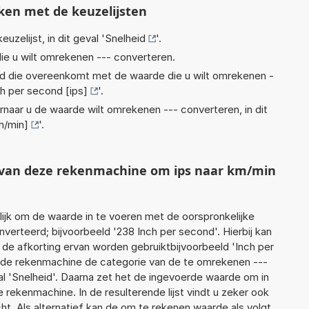
ken met de keuzelijsten
euzelijst, in dit geval '
Snelheid
'.
ie u wilt omrekenen --- converteren.
eid die overeenkomt met de waarde die u wilt omrekenen -
ch per second [ips]
'.
rnaar u de waarde wilt omrekenen --- converteren, in dit
m/min]
'.
t van deze rekenmachine om ips naar km/min
jk om de waarde in te voeren met de oorspronkelijke
rteerd; bijvoorbeeld '238 Inch per second'. Hierbij kan
 de afkorting ervan worden gebruiktbijvoorbeeld 'Inch per
t de rekenmachine de categorie van de te omrekenen ---
al 'Snelheid'. Daarna zet het de ingevoerde waarde om in
 rekenmachine. In de resulterende lijst vindt u zeker ook
cht. Als alternatief kan de om te rekenen waarde als volgt