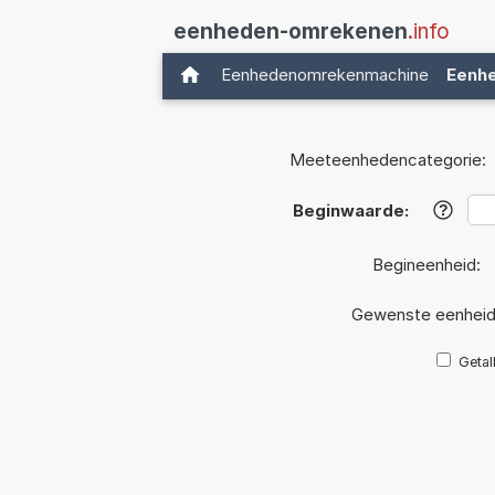
eenheden-omrekenen
.info
Eenhedenomrekenmachine
Eenh
Meeteenhedencategorie:
Beginwaarde:
?
Begineenheid:
Gewenste eenhei
Getal