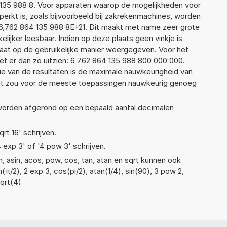
64 135 988 8. Voor apparaten waarop de mogelijkheden voor
erkt is, zoals bijvoorbeeld bij zakrekenmachines, worden
6,762 864 135 988 8E+21. Dit maakt met name zeer grote
elijker leesbaar. Indien op deze plaats geen vinkje is
taat op de gebruikelijke manier weergegeven. Voor het
t er dan zo uitzien: 6 762 864 135 988 800 000 000.
ie van de resultaten is de maximale nauwkeurigheid van
Dat zou voor de meeste toepassingen nauwkeurig genoeg
 worden afgerond op een bepaald aantal decimalen
qrt 16' schrijven.
4 exp 3' of '4 pow 3' schrijven.
, asin, acos, pow, cos, tan, atan en sqrt kunnen ook
(π/2), 2 exp 3, cos(pi/2), atan(1/4), sin(90), 3 pow 2,
sqrt(4)