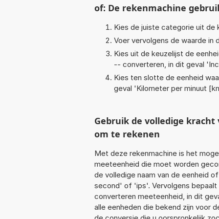
of: De rekenmachine gebrui
Kies de juiste categorie uit de k
Voer vervolgens de waarde in d
Kies uit de keuzelijst de eenh
-- converteren, in dit geval '
In
Kies ten slotte de eenheid waa
geval '
Kilometer per minuut [k
Gebruik de volledige krach
om te rekenen
Met deze rekenmachine is het mogeli
meeteenheid die moet worden geconve
de volledige naam van de eenheid of
second' of 'ips'. Vervolgens bepaal
converteren meeteenheid, in dit gev
alle eenheden die bekend zijn voor de
de conversie die u oorspronkelijk zo