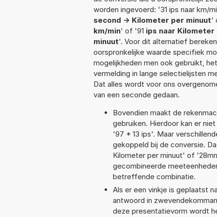
worden ingevoerd: '31 ips naar km/min
second -> Kilometer per minuut
'
km/min
' of '91
ips naar Kilometer
minuut
'. Voor dit alternatief berek
oorspronkelijke waarde specifiek 
mogelijkheden men ook gebruikt, het
vermelding in lange selectielijsten 
Dat alles wordt voor ons overgenome
van een seconde gedaan.
Bovendien maakt de rekenmachi
gebruiken. Hierdoor kan er nie
'97 * 13 ips'. Maar verschill
gekoppeld bij de conversie. Dat
Kilometer per minuut' of '28
gecombineerde meeteenheden moe
betreffende combinatie.
Als er een vinkje is geplaatst n
antwoord in zwevendekommanot
deze presentatievorm wordt he