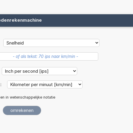
edenrekenmachine
d:
len in wetenschappelijke notatie