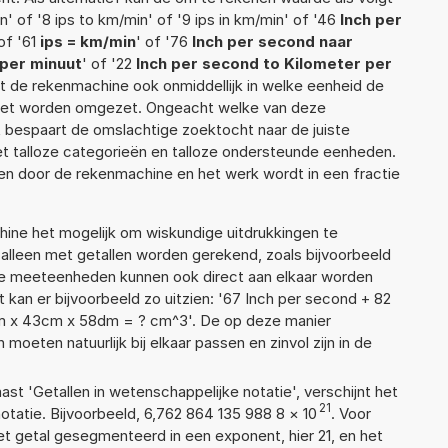
' of '8 ips to km/min' of '9 ips in km/min' of '46
Inch per
 of '61
ips = km/min
' of '76
Inch per second naar
 per minuut
' of '22
Inch per second to Kilometer per
ent de rekenmachine ook onmiddellijk in welke eenheid de
moet worden omgezet. Ongeacht welke van deze
 bespaart de omslachtige zoektocht naar de juiste
met talloze categorieën en talloze ondersteunde eenheden.
n door de rekenmachine en het werk wordt in een fractie
ne het mogelijk om wiskundige uitdrukkingen te
t alleen met getallen worden gerekend, zoals bijvoorbeeld
ende meeteenheden kunnen ook direct aan elkaar worden
 kan er bijvoorbeeld zo uitzien: '67 Inch per second + 82
mm x 43cm x 58dm = ? cm^3'. De op deze manier
ten natuurlijk bij elkaar passen en zinvol zijn in de
aast 'Getallen in wetenschappelijke notatie', verschijnt het
21
atie. Bijvoorbeeld, 6,762 864 135 988 8
×
10
. Voor
t getal gesegmenteerd in een exponent, hier 21, en het