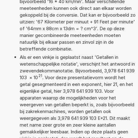
bijvoorbeeld '16 * 40 km/min'. Maar verschillende
meeteenheden kunnen ook direct aan elkaar worden
gekoppeld bij de conversie. Dat kan er bijvoorbeeld zo
uitzien: '67 Kilometer per minuut + 91 Feet per minute'
of '64mm x 88cm x 13dm = ? cm^3'. De op deze
manier gecombineerde meeteenheden moeten
natuurlijk bij elkaar passen en zinvol zijn in de
betreffende combinatie.
Als er een vinkje is geplaatst naast 'Getallen in
wetenschappelijke notatie', verschijnt het antwoord in
zwevendekommanotatie. Bijvoorbeeld, 3,978 641 939
21
103
×
10
. Voor deze presentatievorm wordt het
getal gesegmenteerd in een exponent, hier 21, en het
eigenlijke getal, hier 3,978 641 939 103. Voor
apparaten waarop de mogelijkheden voor het
weergeven van getallen beperkt is, zoals bijvoorbeeld
bij zakrekenmachines, worden getallen ook
weergegeven als 3,978 641 939 103 E+21. Dit maakt
met name zeer grote en zeer kleine aantallen
gemakkelijker leesbaar. Indien op deze plaats geen