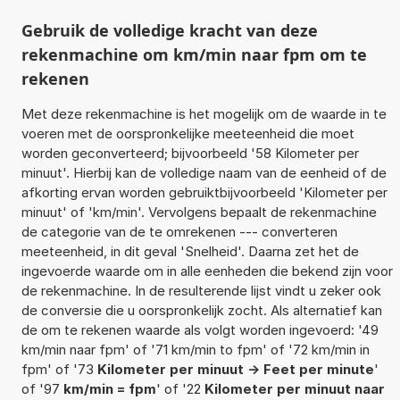
Gebruik de volledige kracht van deze
rekenmachine om km/min naar fpm om te
rekenen
Met deze rekenmachine is het mogelijk om de waarde in te
voeren met de oorspronkelijke meeteenheid die moet
worden geconverteerd; bijvoorbeeld '58 Kilometer per
minuut'. Hierbij kan de volledige naam van de eenheid of de
afkorting ervan worden gebruiktbijvoorbeeld 'Kilometer per
minuut' of 'km/min'. Vervolgens bepaalt de rekenmachine
de categorie van de te omrekenen --- converteren
meeteenheid, in dit geval 'Snelheid'. Daarna zet het de
ingevoerde waarde om in alle eenheden die bekend zijn voor
de rekenmachine. In de resulterende lijst vindt u zeker ook
de conversie die u oorspronkelijk zocht. Als alternatief kan
de om te rekenen waarde als volgt worden ingevoerd: '49
km/min naar fpm' of '71 km/min to fpm' of '72 km/min in
fpm' of '73
Kilometer per minuut -> Feet per minute
'
of '97
km/min = fpm
' of '22
Kilometer per minuut naar