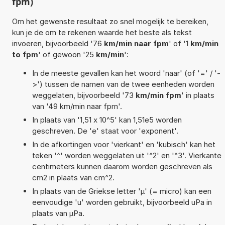
fpm)
Om het gewenste resultaat zo snel mogelijk te bereiken,
kun je de om te rekenen waarde het beste als tekst
invoeren, bijvoorbeeld '76
km/min naar fpm
' of '1
km/min
to fpm
' of gewoon '25
km/min
':
In de meeste gevallen kan het woord 'naar' (of '=' / '-
>') tussen de namen van de twee eenheden worden
weggelaten, bijvoorbeeld '73
km/min fpm
' in plaats
van '49 km/min naar fpm'.
In plaats van '1,51 x 10^5' kan 1,51e5 worden
geschreven. De 'e' staat voor 'exponent'.
In de afkortingen voor 'vierkant' en 'kubisch' kan het
teken '^' worden weggelaten uit '^2' en '^3'. Vierkante
centimeters kunnen daarom worden geschreven als
cm2 in plaats van cm^2.
In plaats van de Griekse letter 'µ' (= micro) kan een
eenvoudige 'u' worden gebruikt, bijvoorbeeld uPa in
plaats van µPa.