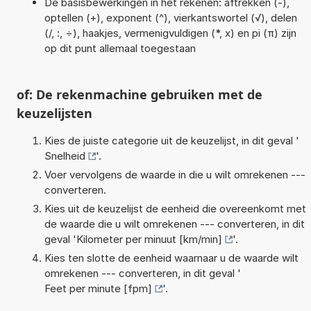
De basisbewerkingen in het rekenen: aftrekken (-),
optellen (+), exponent (^), vierkantswortel (√), delen
(/, :, ÷), haakjes, vermenigvuldigen (*, x) en pi (π) zijn
op dit punt allemaal toegestaan
of: De rekenmachine gebruiken met de
keuzelijsten
Kies de juiste categorie uit de keuzelijst, in dit geval '
Snelheid
'.
Voer vervolgens de waarde in die u wilt omrekenen ---
converteren.
Kies uit de keuzelijst de eenheid die overeenkomt met
de waarde die u wilt omrekenen --- converteren, in dit
geval '
Kilometer per minuut [km/min]
'.
Kies ten slotte de eenheid waarnaar u de waarde wilt
omrekenen --- converteren, in dit geval '
Feet per minute [fpm]
'.