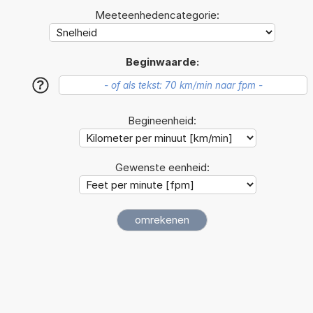
Meeteenhedencategorie:
Beginwaarde:
?
Begineenheid:
Gewenste eenheid: