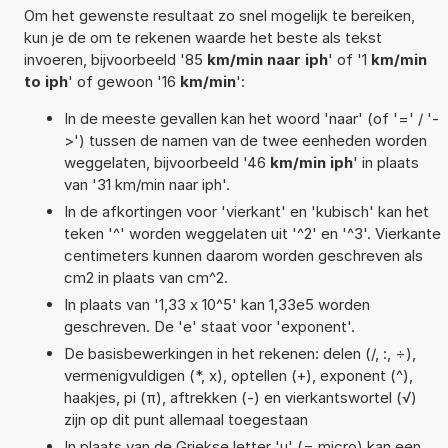
Om het gewenste resultaat zo snel mogelijk te bereiken,
kun je de om te rekenen waarde het beste als tekst
invoeren, bijvoorbeeld '85
km/min naar iph
' of '1
km/min
to iph
' of gewoon '16
km/min
':
In de meeste gevallen kan het woord 'naar' (of '=' / '-
>') tussen de namen van de twee eenheden worden
weggelaten, bijvoorbeeld '46
km/min iph
' in plaats
van '31 km/min naar iph'.
In de afkortingen voor 'vierkant' en 'kubisch' kan het
teken '^' worden weggelaten uit '^2' en '^3'. Vierkante
centimeters kunnen daarom worden geschreven als
cm2 in plaats van cm^2.
In plaats van '1,33 x 10^5' kan 1,33e5 worden
geschreven. De 'e' staat voor 'exponent'.
De basisbewerkingen in het rekenen: delen (/, :, ÷),
vermenigvuldigen (*, x), optellen (+), exponent (^),
haakjes, pi (π), aftrekken (-) en vierkantswortel (√)
zijn op dit punt allemaal toegestaan
In plaats van de Griekse letter 'µ' (= micro) kan een