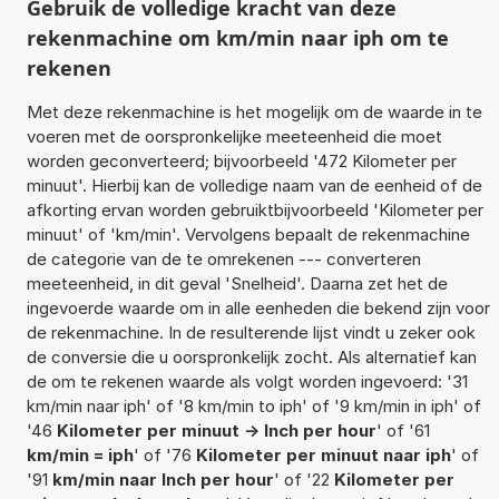
Gebruik de volledige kracht van deze
rekenmachine om km/min naar iph om te
rekenen
Met deze rekenmachine is het mogelijk om de waarde in te
voeren met de oorspronkelijke meeteenheid die moet
worden geconverteerd; bijvoorbeeld '472 Kilometer per
minuut'. Hierbij kan de volledige naam van de eenheid of de
afkorting ervan worden gebruiktbijvoorbeeld 'Kilometer per
minuut' of 'km/min'. Vervolgens bepaalt de rekenmachine
de categorie van de te omrekenen --- converteren
meeteenheid, in dit geval 'Snelheid'. Daarna zet het de
ingevoerde waarde om in alle eenheden die bekend zijn voor
de rekenmachine. In de resulterende lijst vindt u zeker ook
de conversie die u oorspronkelijk zocht. Als alternatief kan
de om te rekenen waarde als volgt worden ingevoerd: '31
km/min naar iph' of '8 km/min to iph' of '9 km/min in iph' of
'46
Kilometer per minuut -> Inch per hour
' of '61
km/min = iph
' of '76
Kilometer per minuut naar iph
' of
'91
km/min naar Inch per hour
' of '22
Kilometer per