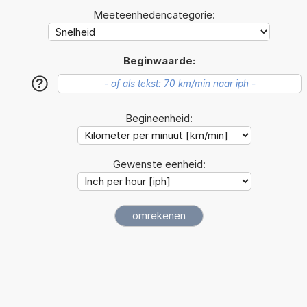
Meeteenhedencategorie:
Beginwaarde:
?
Begineenheid:
Gewenste eenheid: