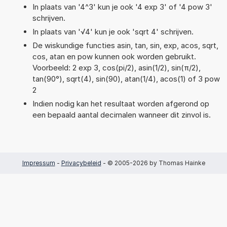
In plaats van '4^3' kun je ook '4 exp 3' of '4 pow 3'
schrijven.
In plaats van '√4' kun je ook 'sqrt 4' schrijven.
De wiskundige functies asin, tan, sin, exp, acos, sqrt,
cos, atan en pow kunnen ook worden gebruikt.
Voorbeeld: 2 exp 3, cos(pi/2), asin(1/2), sin(π/2),
tan(90°), sqrt(4), sin(90), atan(1/4), acos(1) of 3 pow
2
Indien nodig kan het resultaat worden afgerond op
een bepaald aantal decimalen wanneer dit zinvol is.
Impressum
-
Privacybeleid
- © 2005-2026 by Thomas Hainke