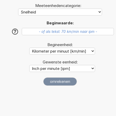
Meeteenhedencategorie:
Beginwaarde:
?
Begineenheid:
Gewenste eenheid: