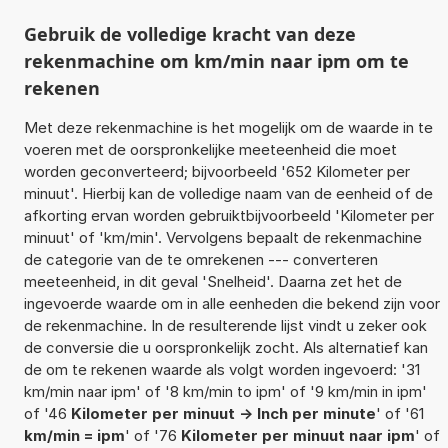
Gebruik de volledige kracht van deze
rekenmachine om km/min naar ipm om te
rekenen
Met deze rekenmachine is het mogelijk om de waarde in te
voeren met de oorspronkelijke meeteenheid die moet
worden geconverteerd; bijvoorbeeld '652 Kilometer per
minuut'. Hierbij kan de volledige naam van de eenheid of de
afkorting ervan worden gebruiktbijvoorbeeld 'Kilometer per
minuut' of 'km/min'. Vervolgens bepaalt de rekenmachine
de categorie van de te omrekenen --- converteren
meeteenheid, in dit geval 'Snelheid'. Daarna zet het de
ingevoerde waarde om in alle eenheden die bekend zijn voor
de rekenmachine. In de resulterende lijst vindt u zeker ook
de conversie die u oorspronkelijk zocht. Als alternatief kan
de om te rekenen waarde als volgt worden ingevoerd: '31
km/min naar ipm' of '8 km/min to ipm' of '9 km/min in ipm'
of '46
Kilometer per minuut -> Inch per minute
' of '61
km/min = ipm
' of '76
Kilometer per minuut naar ipm
' of