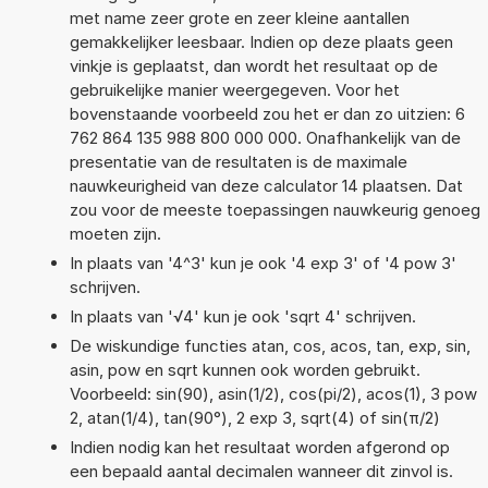
met name zeer grote en zeer kleine aantallen
gemakkelijker leesbaar. Indien op deze plaats geen
vinkje is geplaatst, dan wordt het resultaat op de
gebruikelijke manier weergegeven. Voor het
bovenstaande voorbeeld zou het er dan zo uitzien: 6
762 864 135 988 800 000 000. Onafhankelijk van de
presentatie van de resultaten is de maximale
nauwkeurigheid van deze calculator 14 plaatsen. Dat
zou voor de meeste toepassingen nauwkeurig genoeg
moeten zijn.
In plaats van '4^3' kun je ook '4 exp 3' of '4 pow 3'
schrijven.
In plaats van '√4' kun je ook 'sqrt 4' schrijven.
De wiskundige functies atan, cos, acos, tan, exp, sin,
asin, pow en sqrt kunnen ook worden gebruikt.
Voorbeeld: sin(90), asin(1/2), cos(pi/2), acos(1), 3 pow
2, atan(1/4), tan(90°), 2 exp 3, sqrt(4) of sin(π/2)
Indien nodig kan het resultaat worden afgerond op
een bepaald aantal decimalen wanneer dit zinvol is.