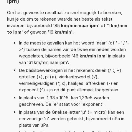
ipm)
Om het gewenste resultaat zo snel mogelijk te bereiken,
kun je de om te rekenen waarde het beste als tekst
invoeren, bijvoorbeeld '85
km/min naar ipm
' of '1
km/min
to ipm
' of gewoon '16
km/min
':
In de meeste gevallen kan het woord 'naar' (of '=' / '-
>') tussen de namen van de twee eenheden worden
weggelaten, bijvoorbeeld '46
km/min ipm
' in plaats
van '31 km/min naar ipm'.
De basisbewerkingen in het rekenen: delen (/, :, ÷),
optellen (+), pi (π), vierkantswortel (√),
vermenigvuldigen (*, x), haakjes, aftrekken (-) en
exponent (^) zijn op dit punt allemaal toegestaan
In plaats van '1,33 x 10^5' kan 1,33e5 worden
geschreven. De 'e' staat voor 'exponent'.
In plaats van de Griekse letter 'µ' (= micro) kan een
eenvoudige 'u' worden gebruikt, bijvoorbeeld uPa in
plaats van µPa.