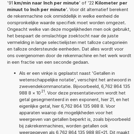
'91
km/min naar Inch per minute
' of '22
Kilometer per
minuut to Inch per minute
'. Voor dit alternatief berekent
de rekenmachine ook onmiddellijk in welke eenheid de
oorspronkelijke waarde specifiek moet worden omgezet.
Ongeacht welke van deze mogelijkheden men ook gebruikt,
het bespaart de omslachtige zoektocht naar de juiste
vermelding in lange selectielijsten met talloze categorieën
en talloze ondersteunde eenheden. Dat alles wordt voor
ons overgenomen door de rekenmachine en het werk wordt
in een fractie van een seconde gedaan.
Als er een vinkje is geplaatst naast 'Getallen in
wetenschappelijke notatie', verschijnt het antwoord in
zwevendekommanotatie. Bijvoorbeeld, 6,762 864 135
21
988 8
×
10
. Voor deze presentatievorm wordt het
getal gesegmenteerd in een exponent, hier 21, en het
eigenlijke getal, hier 6,762 864 135 988 8. Voor
apparaten waarop de mogelijkheden voor het
weergeven van getallen beperkt is, zoals bijvoorbeeld
bij zakrekenmachines, worden getallen ook
weergegeven als 6,762 864 135 988 8E+21. Dit maakt