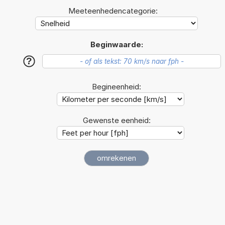
Meeteenhedencategorie:
Beginwaarde:
?
Begineenheid:
Gewenste eenheid: