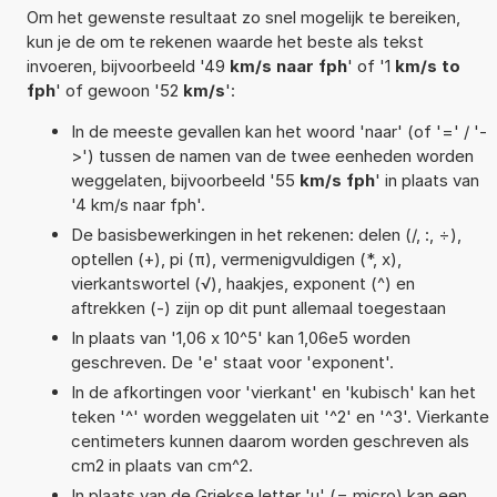
Om het gewenste resultaat zo snel mogelijk te bereiken,
kun je de om te rekenen waarde het beste als tekst
invoeren, bijvoorbeeld '49
km/s naar fph
' of '1
km/s to
fph
' of gewoon '52
km/s
':
In de meeste gevallen kan het woord 'naar' (of '=' / '-
>') tussen de namen van de twee eenheden worden
weggelaten, bijvoorbeeld '55
km/s fph
' in plaats van
'4 km/s naar fph'.
De basisbewerkingen in het rekenen: delen (/, :, ÷),
optellen (+), pi (π), vermenigvuldigen (*, x),
vierkantswortel (√), haakjes, exponent (^) en
aftrekken (-) zijn op dit punt allemaal toegestaan
In plaats van '1,06 x 10^5' kan 1,06e5 worden
geschreven. De 'e' staat voor 'exponent'.
In de afkortingen voor 'vierkant' en 'kubisch' kan het
teken '^' worden weggelaten uit '^2' en '^3'. Vierkante
centimeters kunnen daarom worden geschreven als
cm2 in plaats van cm^2.
In plaats van de Griekse letter 'µ' (= micro) kan een