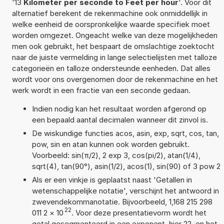
'13
Kilometer per seconde to Feet per hour
'. Voor dit
alternatief berekent de rekenmachine ook onmiddellijk in
welke eenheid de oorspronkelijke waarde specifiek moet
worden omgezet. Ongeacht welke van deze mogelijkheden
men ook gebruikt, het bespaart de omslachtige zoektocht
naar de juiste vermelding in lange selectielijsten met talloze
categorieën en talloze ondersteunde eenheden. Dat alles
wordt voor ons overgenomen door de rekenmachine en het
werk wordt in een fractie van een seconde gedaan.
Indien nodig kan het resultaat worden afgerond op
een bepaald aantal decimalen wanneer dit zinvol is.
De wiskundige functies acos, asin, exp, sqrt, cos, tan,
pow, sin en atan kunnen ook worden gebruikt.
Voorbeeld: sin(π/2), 2 exp 3, cos(pi/2), atan(1/4),
sqrt(4), tan(90°), asin(1/2), acos(1), sin(90) of 3 pow 2
Als er een vinkje is geplaatst naast 'Getallen in
wetenschappelijke notatie', verschijnt het antwoord in
zwevendekommanotatie. Bijvoorbeeld, 1,168 215 298
22
011 2
×
10
. Voor deze presentatievorm wordt het
getal gesegmenteerd in een exponent, hier 22, en het