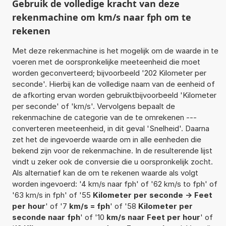
Gebruik de volledige kracht van deze
rekenmachine om km/s naar fph om te
rekenen
Met deze rekenmachine is het mogelijk om de waarde in te
voeren met de oorspronkelijke meeteenheid die moet
worden geconverteerd; bijvoorbeeld '202 Kilometer per
seconde'. Hierbij kan de volledige naam van de eenheid of
de afkorting ervan worden gebruiktbijvoorbeeld 'Kilometer
per seconde' of 'km/s'. Vervolgens bepaalt de
rekenmachine de categorie van de te omrekenen ---
converteren meeteenheid, in dit geval 'Snelheid'. Daarna
zet het de ingevoerde waarde om in alle eenheden die
bekend zijn voor de rekenmachine. In de resulterende lijst
vindt u zeker ook de conversie die u oorspronkelijk zocht.
Als alternatief kan de om te rekenen waarde als volgt
worden ingevoerd: '4 km/s naar fph' of '62 km/s to fph' of
'63 km/s in fph' of '55
Kilometer per seconde -> Feet
per hour
' of '7
km/s = fph
' of '58
Kilometer per
seconde naar fph
' of '10
km/s naar Feet per hour
' of