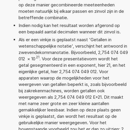
op deze manier gecombineerde meeteenheden
moeten natuurlijk bij elkaar passen en zinvol zijn in de
betreffende combinatie.
Indien nodig kan het resultaat worden afgerond op
een bepaald aantal decimalen wanneer dit zinvol is.
Als er een vinkje is geplaatst naast 'Getallen in
wetenschappelijke notatie', verschijnt het antwoord in
zwevendekommanotatie. Bijvoorbeeld, 2,754 074 049
21
012
×
10
. Voor deze presentatievorm wordt het
getal gesegmenteerd in een exponent, hier 21, en het
eigenlijke getal, hier 2,754 074 049 012. Voor
apparaten waarop de mogelijkheden voor het
weergeven van getallen beperkt is, zoals bijvoorbeeld
bij zakrekenmachines, worden getallen ook
weergegeven als 2,754 074 049 012 E+21. Dit maakt
met name zeer grote en zeer kleine aantallen
gemakkelijker leesbaar. Indien op deze plaats geen
vinkje is geplaatst, dan wordt het resultaat op de
gebruikelijke manier weergegeven. Voor het
bovenstaande voorbeeld zou het er dan zo uitzien: 2