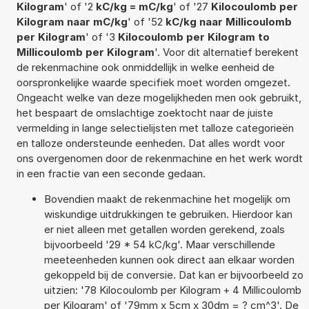
Kilogram
' of '2
kC/kg = mC/kg
' of '27
Kilocoulomb per
Kilogram naar mC/kg
' of '52
kC/kg naar Millicoulomb
per Kilogram
' of '3
Kilocoulomb per Kilogram to
Millicoulomb per Kilogram
'. Voor dit alternatief berekent
de rekenmachine ook onmiddellijk in welke eenheid de
oorspronkelijke waarde specifiek moet worden omgezet.
Ongeacht welke van deze mogelijkheden men ook gebruikt,
het bespaart de omslachtige zoektocht naar de juiste
vermelding in lange selectielijsten met talloze categorieën
en talloze ondersteunde eenheden. Dat alles wordt voor
ons overgenomen door de rekenmachine en het werk wordt
in een fractie van een seconde gedaan.
Bovendien maakt de rekenmachine het mogelijk om
wiskundige uitdrukkingen te gebruiken. Hierdoor kan
er niet alleen met getallen worden gerekend, zoals
bijvoorbeeld '29 * 54 kC/kg'. Maar verschillende
meeteenheden kunnen ook direct aan elkaar worden
gekoppeld bij de conversie. Dat kan er bijvoorbeeld zo
uitzien: '78 Kilocoulomb per Kilogram + 4 Millicoulomb
per Kilogram' of '79mm x 5cm x 30dm = ? cm^3'. De