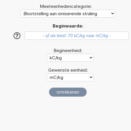
Meeteenhedencategorie:
Beginwaarde:
?
Begineenheid:
Gewenste eenheid: