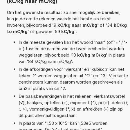
(kC/kg naar mC/kg)
Om het gewenste resultaat zo snel mogelijk te bereiken,
kun je de om te rekenen waarde het beste als tekst
invoeren, bijvoorbeeld '9
kC/kg naar mC/kg
' of '34
kC/kg
to mC/kg
' of gewoon '59
kC/kg
':
In de meeste gevallen kan het woord 'naar' (of '=' / '-
>') tussen de namen van de twee eenheden worden
weggelaten, bijvoorbeeld '10
kC/kg mC/kg
' in plaats
van '84 kC/kg naar mC/kg'.
In de afkortingen voor 'vierkant' en 'kubisch' kan het
teken '^' worden weggelaten uit '^2' en '^3'. Vierkante
centimeters kunnen daarom worden geschreven als
cm2 in plaats van cm^2.
De basisbewerkingen in het rekenen: vierkantswortel
(√), haakjes, optellen (+), exponent (^), pi (π), delen (/,
:, ÷), vermenigvuldigen (*, x) en aftrekken (-) zijn op
dit punt allemaal toegestaan
In plaats van '1,53 x 10^5' kan 1,53e5 worden
geschreven. De 'e' staat voor 'exponent'.