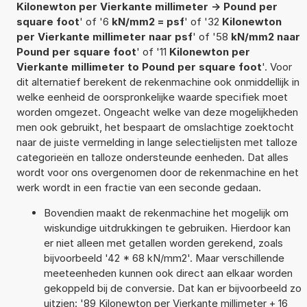
Kilonewton per Vierkante millimeter -> Pound per
square foot
' of '6
kN/mm2 = psf
' of '32
Kilonewton
per Vierkante millimeter naar psf
' of '58
kN/mm2 naar
Pound per square foot
' of '11
Kilonewton per
Vierkante millimeter to Pound per square foot
'. Voor
dit alternatief berekent de rekenmachine ook onmiddellijk in
welke eenheid de oorspronkelijke waarde specifiek moet
worden omgezet. Ongeacht welke van deze mogelijkheden
men ook gebruikt, het bespaart de omslachtige zoektocht
naar de juiste vermelding in lange selectielijsten met talloze
categorieën en talloze ondersteunde eenheden. Dat alles
wordt voor ons overgenomen door de rekenmachine en het
werk wordt in een fractie van een seconde gedaan.
Bovendien maakt de rekenmachine het mogelijk om
wiskundige uitdrukkingen te gebruiken. Hierdoor kan
er niet alleen met getallen worden gerekend, zoals
bijvoorbeeld '42 * 68 kN/mm2'. Maar verschillende
meeteenheden kunnen ook direct aan elkaar worden
gekoppeld bij de conversie. Dat kan er bijvoorbeeld zo
uitzien: '89 Kilonewton per Vierkante millimeter + 16