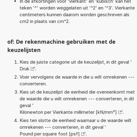
In de afkortingen voor 'vierkant' en 'kubisch' kan het
teken '^' worden weggelaten uit '^2' en '^3'. Vierkante
centimeters kunnen daarom worden geschreven als
cm2 in plaats van cm^2.
of: De rekenmachine gebruiken met de
keuzelijsten
Kies de juiste categorie uit de keuzelijst, in dit geval '
Druk
'.
Voer vervolgens de waarde in die u wilt omrekenen ---
converteren.
Kies uit de keuzelijst de eenheid die overeenkomt met
de waarde die u wilt omrekenen --- converteren, in dit
geval '
Kilonewton per Vierkante millimeter [kN/mm²]
'.
Kies ten slotte de eenheid waarnaar u de waarde wilt
omrekenen --- converteren, in dit geval '
Pound per square foot [psf]
'.