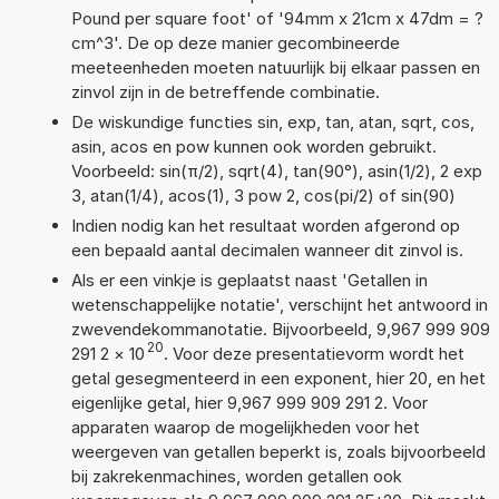
Pound per square foot' of '94mm x 21cm x 47dm = ?
cm^3'. De op deze manier gecombineerde
meeteenheden moeten natuurlijk bij elkaar passen en
zinvol zijn in de betreffende combinatie.
De wiskundige functies sin, exp, tan, atan, sqrt, cos,
asin, acos en pow kunnen ook worden gebruikt.
Voorbeeld: sin(π/2), sqrt(4), tan(90°), asin(1/2), 2 exp
3, atan(1/4), acos(1), 3 pow 2, cos(pi/2) of sin(90)
Indien nodig kan het resultaat worden afgerond op
een bepaald aantal decimalen wanneer dit zinvol is.
Als er een vinkje is geplaatst naast 'Getallen in
wetenschappelijke notatie', verschijnt het antwoord in
zwevendekommanotatie. Bijvoorbeeld, 9,967 999 909
20
291 2
×
10
. Voor deze presentatievorm wordt het
getal gesegmenteerd in een exponent, hier 20, en het
eigenlijke getal, hier 9,967 999 909 291 2. Voor
apparaten waarop de mogelijkheden voor het
weergeven van getallen beperkt is, zoals bijvoorbeeld
bij zakrekenmachines, worden getallen ook