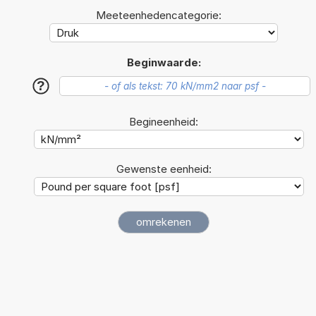
Meeteenhedencategorie:
Beginwaarde:
?
Begineenheid:
Gewenste eenheid: