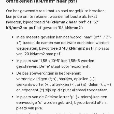
omrekenen (kN/mm² naar psf)
Om het gewenste resultaat zo snel mogelijk te bereiken,
kun je de om te rekenen waarde het beste als tekst
invoeren, bijvoorbeeld '41
kN/mm2 naar psf
' of '67
kN/mm2 to psf
' of gewoon '93
kN/mm2
':
In de meeste gevallen kan het woord 'naar' (of '=' / '-
>') tussen de namen van de twee eenheden worden
weggelaten, bijvoorbeeld '46
kN/mm2 psf
' in plaats
van '20 kN/mm2 naar psf'.
In plaats van '1,55 x 10^5' kan 1,55e5 worden
geschreven. De 'e' staat voor 'exponent'.
De basisbewerkingen in het rekenen:
vermenigvuldigen (*, x), haakjes, optellen (+),
vierkantswortel (√), aftrekken (-), pi (π), delen (/, :, ÷)
en exponent (^) zijn op dit punt allemaal toegestaan
In plaats van de Griekse letter 'µ' (= micro) kan een
eenvoudige 'u' worden gebruikt, bijvoorbeeld uPa in
plaats van µPa.