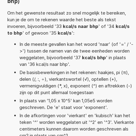
bhp)
Om het gewenste resultaat zo snel mogelijk te bereiken,
kun je de om te rekenen waarde het beste als tekst
invoeren, bijvoorbeeld '33
kcal/s naar bhp
' of '34
kcal/s
to bhp
' of gewoon '35
kcal/s
':
In de meeste gevallen kan het woord 'naar' (of '=' / '-
>') tussen de namen van de twee eenheden worden
weggelaten, bijvoorbeeld '37
kcal/s bhp
' in plaats
van '36 kcal/s naar bhp'.
De basisbewerkingen in het rekenen: haakjes, pi (π),
delen (/, :, ÷), vierkantswortel (√), optellen (+),
vermenigvuldigen (*, x), exponent (^) en aftrekken (-)
zijn op dit punt allemaal toegestaan
In plaats van '1,05 x 10^5' kan 1,05e5 worden
geschreven. De 'e' staat voor 'exponent'.
In de afkortingen voor 'vierkant' en 'kubisch' kan het
teken '^' worden weggelaten uit '^2' en '^3'. Vierkante
centimeters kunnen daarom worden geschreven als
cm2 in plaats van cm^2.