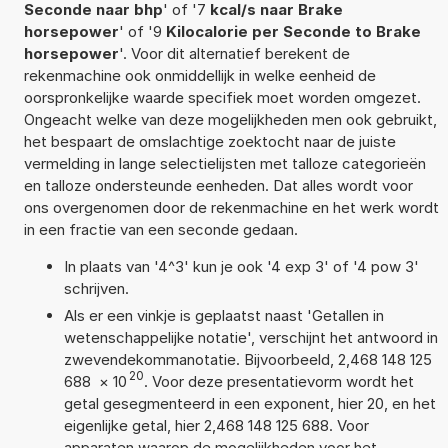
Seconde naar bhp
' of '7
kcal/s naar Brake
horsepower
' of '9
Kilocalorie per Seconde to Brake
horsepower
'. Voor dit alternatief berekent de
rekenmachine ook onmiddellijk in welke eenheid de
oorspronkelijke waarde specifiek moet worden omgezet.
Ongeacht welke van deze mogelijkheden men ook gebruikt,
het bespaart de omslachtige zoektocht naar de juiste
vermelding in lange selectielijsten met talloze categorieën
en talloze ondersteunde eenheden. Dat alles wordt voor
ons overgenomen door de rekenmachine en het werk wordt
in een fractie van een seconde gedaan.
In plaats van '4^3' kun je ook '4 exp 3' of '4 pow 3'
schrijven.
Als er een vinkje is geplaatst naast 'Getallen in
wetenschappelijke notatie', verschijnt het antwoord in
zwevendekommanotatie. Bijvoorbeeld, 2,468 148 125
20
688
×
10
. Voor deze presentatievorm wordt het
getal gesegmenteerd in een exponent, hier 20, en het
eigenlijke getal, hier 2,468 148 125 688. Voor
apparaten waarop de mogelijkheden voor het