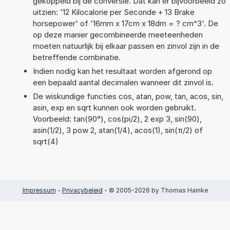
gekoppeld bij de conversie. Dat kan er bijvoorbeeld zo
uitzien: '12 Kilocalorie per Seconde + 13 Brake
horsepower' of '16mm x 17cm x 18dm = ? cm^3'. De
op deze manier gecombineerde meeteenheden
moeten natuurlijk bij elkaar passen en zinvol zijn in de
betreffende combinatie.
Indien nodig kan het resultaat worden afgerond op
een bepaald aantal decimalen wanneer dit zinvol is.
De wiskundige functies cos, atan, pow, tan, acos, sin,
asin, exp en sqrt kunnen ook worden gebruikt.
Voorbeeld: tan(90°), cos(pi/2), 2 exp 3, sin(90),
asin(1/2), 3 pow 2, atan(1/4), acos(1), sin(π/2) of
sqrt(4)
Impressum
-
Privacybeleid
- © 2005-2026 by Thomas Hainke