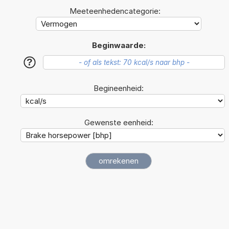
Meeteenhedencategorie:
Beginwaarde:
?
Begineenheid:
Gewenste eenheid: