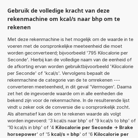
Gebruik de volledige kracht van deze
rekenmachine om kcal/s naar bhp om te
rekenen
Met deze rekenmachine is het mogelijk om de waarde in te
voeren met de oorspronkelijke meeteenheid die moet
worden geconverteerd; bijvoorbeeld '795 Kilocalorie per
Seconde'. Hierbij kan de volledige naam van de eenheid of
de afkorting ervan worden gebruiktbijvoorbeeld 'Kilocalorie
per Seconde' of 'kcal/s'. Vervolgens bepaalt de
rekenmachine de categorie van de te omrekenen ---
converteren meeteenheid, in dit geval 'Vermogen'. Daarna
zet het de ingevoerde waarde om in alle eenheden die
bekend zijn voor de rekenmachine. In de resulterende lijst
vindt u zeker ook de conversie die u oorspronkelijk zocht.
Als alternatief kan de om te rekenen waarde als volgt
worden ingevoerd: '3 kcal/s naar bhp' of '9 kcal/s to bhp' of
'10 kcal/s in bhp' of '4
Kilocalorie per Seconde -> Brake
horsepower
' of '5
kcal/s = bhp
' of '6
Kilocalorie per